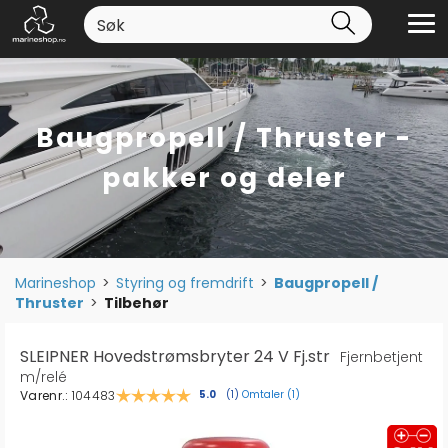
Baugpropell / Thruster -
pakker og deler
Marineshop
>
Styring og fremdrift
>
Baugpropell /
Thruster
>
Tilbehør
SLEIPNER Hovedstrømsbryter 24 V Fj.str
Fjernbetjent
m/relé
Varenr.:
104483
Omtaler (
1
)
Gjennomsnittskarakter:
5.0
(
stemmer:
1
)