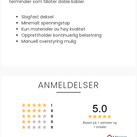
terminaler som tillater doble kabler.
Slagfast deksel
Minimalt spenningstap
Kun materialer av høy kvalitet
Opprettholder kontinuerlig belastning
Manuell overstyring mulig
ANMELDELSER
5.0
Karakter: 5 av 5 mulige
stemmer
1
Karakter: 4 av 5 mulige
stemmer
0
Karakter: 3 av 5 mulige
Karakter:
stemmer
0
Karakter: 2 av 5 mulige
stemmer
5.0
0
Basert på 1 stemmer og
Karakter: 1 av 5 mulige
stemmer
1 omtaler
0
av
5