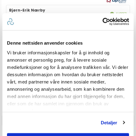
mulige
Forfatter:
Bjørn-Erik Nærby
Omtaledato:
KJØPER
Verifisert
12. Sept 2024
Dato
27. May 2024
Karakter:
for
5.0
kjøp:
av
Omtaletekst:
Erfaring så langt (750 nm. i skrivende stund). Fornøyd med at
5
fjernstyring ble valgt. Sleipner sin utgave gir et godt kvalitativt
mulige
inntrykk. Kjekt med ON/OFF-styring fra rorplassen. Manuell
Denne nettsiden anvender cookies
bryter på enheten (RØD knapp) gjør det enkelt for alle å kunne
betjene (bryte strømmen) hvis elektronikken skulle feile.
Vi bruker informasjonskapsler for å gi innhold og
annonser et personlig preg, for å levere sosiale
mediefunksjoner og for å analysere trafikken vår. Vi deler
stemmer
Liker
0
dessuten informasjon om hvordan du bruker nettstedet
vårt, med partnerne våre innen sosiale medier,
Vær oppmerksom på at noen kunder gir en rating uten å skrive en
review, og at antallet ratings derfor vil være forskjellig fra antall
annonsering og analysearbeid, som kan kombinere den
reviews.
med annen informasjon du har gjort tilgjengelig for dem,
eller som de har samlet inn gjennom din bruk av
tjenestene deres.
Detaljer
Q & A