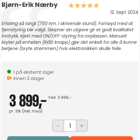
Forfatter:
Bjørn-Erik Nærby
Karakter: 5.0
Testimonial
Dato:
12. Sept 2024
Tekst:
Erfaring så langt (750 nm. i skrivende stund). Fornøyd med at
fjernstyring ble valgt. Sleipner sin utgave gir et godt kvalitativt
inntrykk. Kjekt med ON/OFF-styring fra rorplassen. Manuell
bryter på enheten (RØD knapp) gjør det enkelt for alle å kunne
betjene (bryte strømmen) hvis elektronikken skulle feile.
1
på eksternt lager
Innen
3
dager
3 899,-
Veil.
3 999,-
pr.
Stk
(Inkl. mva)
-
+