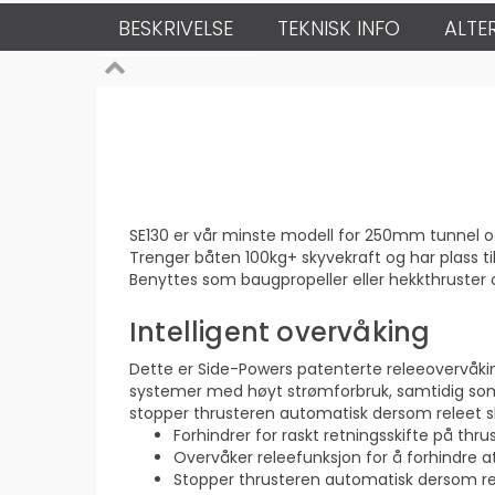
BESKRIVELSE
TEKNISK INFO
ALTE
SE130 er vår minste modell for 250mm tunnel 
Trenger båten 100kg+ skyvekraft og har plass t
Benyttes som baugpropeller eller hekkthruster 
Intelligent overvåking
Dette er Side-Powers patenterte releeovervåkin
systemer med høyt strømforbruk, samtidig som 
stopper thrusteren automatisk dersom releet sk
Forhindrer for raskt retningsskifte på thr
Overvåker releefunksjon for å forhindre at
Stopper thrusteren automatisk dersom rele