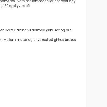
 ­benyttes i våre mellom­modeller der hvor høy
og 150kg skyvekraft.
r en kortsluttning vil dermed girhuset og alle
er. Mellom motor og drivaksel på girhus brukes