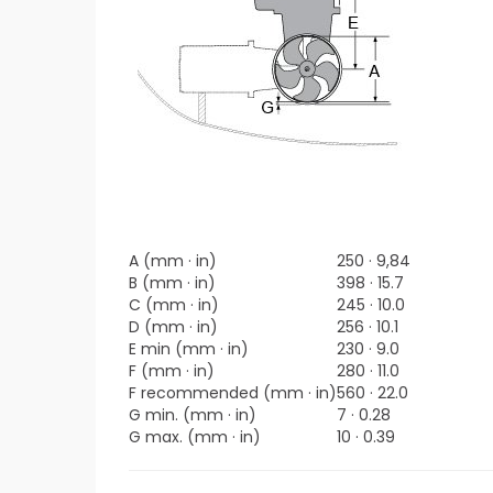
A (mm · in)
250 · 9,84
B (mm · in)
398 · 15.7
C (mm · in)
245 · 10.0
D (mm · in)
256 · 10.1
E min (mm · in)
230 · 9.0
F (mm · in)
280 · 11.0
F recommended (mm · in)
560 · 22.0
G min. (mm · in)
7 · 0.28
G max. (mm · in)
10 · 0.39