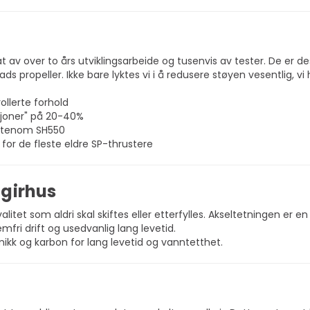
t av over to års utviklingsarbeide og tusenvis av tester. De er 
s propeller. Ikke bare lyktes vi i å redusere støyen vesentlig, vi
ollerte forhold
asjoner" på 20-40%
r utenom SH550
 for de fleste eldre SP-thrustere
 girhus
alitet som aldri skal skiftes eller etterfylles. Akseltetningen er 
mfri drift og usedvanlig lang levetid.
ikk og karbon for lang levetid og vanntetthet.