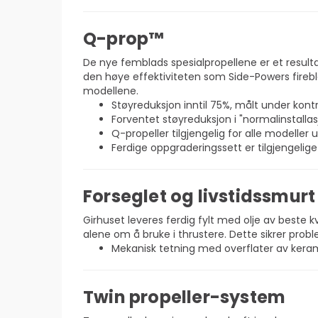
Q-prop™
De nye femblads spesialpropellene er et resulta
den høye effektiviteten som Side-Powers fireblad
modellene.
Støyreduksjon inntil 75%, målt under kontr
Forventet støyreduksjon i "normalinstall
Q-propeller tilgjengelig for alle modelle
Ferdige oppgraderingssett er tilgjengelige
Forseglet og livstidssmurt
Girhuset leveres ferdig fylt med olje av beste kv
alene om å bruke i thrustere. Dette sikrer proble
Mekanisk tetning med overflater av keram
Twin propeller-system