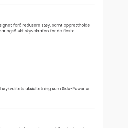
designet forå redusere støy, samt opprettholde
 har også økt skyvekrafen for de fleste
en høykvalitets aksialtetning som Side-Power er