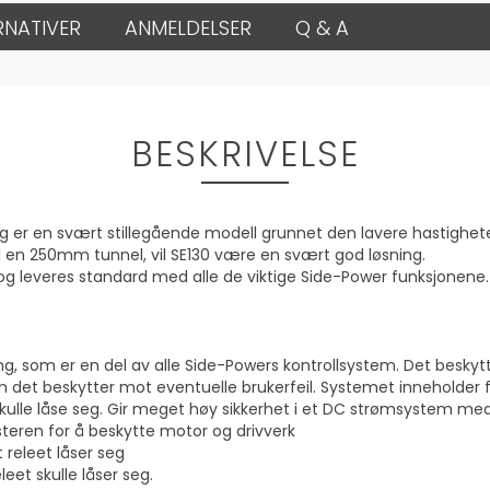
RNATIVER
ANMELDELSER
Q & A
BESKRIVELSE
og er en svært stillegående modell grunnet den lavere hastig
il en 250mm tunnel, vil SE130 være en svært god løsning.
og leveres standard med alle de viktige Side-Power funksjonene.
g, som er en del av alle Side-Powers kontrollsystem. Det beskytt
det beskytter mot eventuelle brukerfeil. Systemet inneholder f
ulle låse seg. Gir meget høy sikkerhet i et DC strømsystem med
usteren for å beskytte motor og drivverk
 releet låser seg
et skulle låser seg.