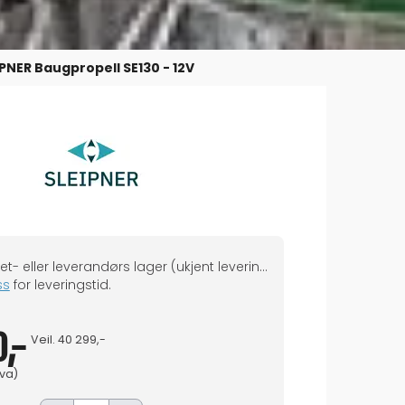
IPNER Baugpropell SE130 - 12V
Ikke på eget- eller leverandørs lager (ukjent leveringstid)
ss
for leveringstid.
,-
Veil.
40 299,-
mva)