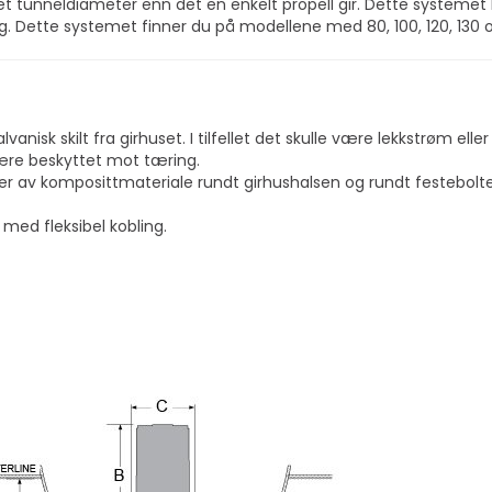
et tunnel­diameter enn det en enkelt propell gir. Dette systemet
ktig. Dette systemet finner du på modellene med 80, 100, 120, 130 
nisk skilt fra girhuset. I tilfellet det skulle være lekkstrøm elle
ære beskyttet mot tæring.
ger av komposittmateriale rundt girhushalsen og rundt festebolt
 med fleksibel kobling.