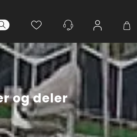
Logg inn
r og deler