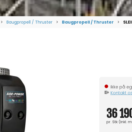
>
Baugpropell / Thruster
>
Baugpropell / Thruster
>
SLE
Kontakt o
36 190
pr.
Stk
(Inkl. 