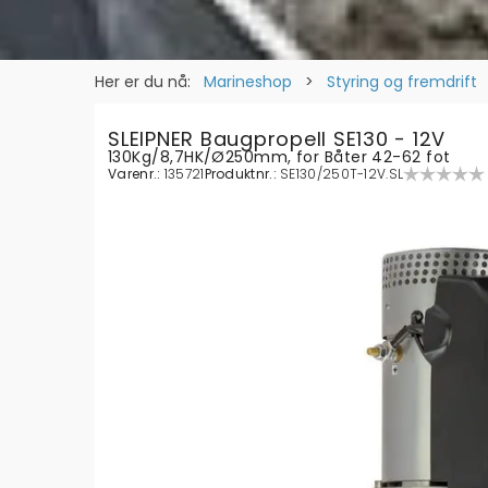
Her er du nå:
Marineshop
>
Styring og fremdrift
SLEIPNER Baugpropell SE130 - 12V
130Kg/8,7HK/Ø250mm, for Båter 42-62 fot
Varenr.:
135721
Produktnr.:
SE130/250T-12V.SL