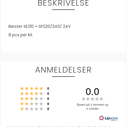
BESKRIVELSE
Børster SE210 + SP220/240/ 24V
8 pcs per kit
ANMELDELSER
0.0
Karakter: 5 av 5 mulige
stemmer
0
Karakter: 4 av 5 mulige
stemmer
0
Karakter: 3 av 5 mulige
Karakter:
stemmer
0
Karakter: 2 av 5 mulige
stemmer
0.0
0
Basert på 0 stemmer og
Karakter: 1 av 5 mulige
stemmer
0 omtaler
0
av
5
mulige