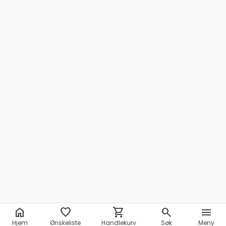
home
favorite
shopping_cart
search
menu
Hjem
Ønskeliste
Handlekurv
Søk
Meny