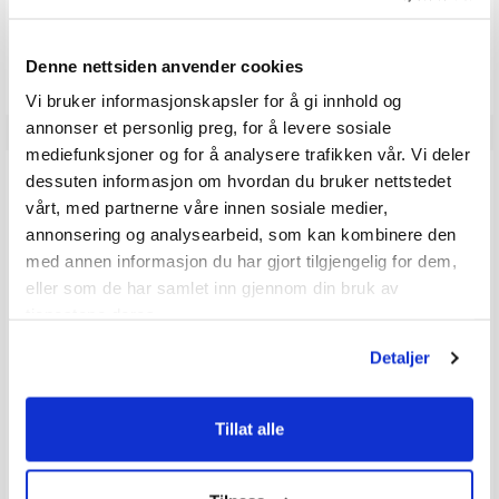
Produkter som vises her, er produkter som andre kjøpte
sammen med denne varen, og har nødvendigvis ingen
sammeheng med den aktuelle varen.
Denne nettsiden anvender cookies
Vi bruker informasjonskapsler for å gi innhold og
annonser et personlig preg, for å levere sosiale
mediefunksjoner og for å analysere trafikken vår. Vi deler
ANMELDELSER
dessuten informasjon om hvordan du bruker nettstedet
vårt, med partnerne våre innen sosiale medier,
annonsering og analysearbeid, som kan kombinere den
4.5
Karakter: 5 av 5 mulige
stemmer
1
med annen informasjon du har gjort tilgjengelig for dem,
Karakter: 4 av 5 mulige
stemmer
1
eller som de har samlet inn gjennom din bruk av
Karakter: 3 av 5 mulige
Karakter:
stemmer
0
Karakter: 2 av 5 mulige
tjenestene deres.
stemmer
4.5
0
Basert på 2 stemmer og
Karakter: 1 av 5 mulige
stemmer
1 omtaler
0
av
Detaljer
5
mulige
Forfatter:
Renate Skogvold Heggøy
Omtaledato:
KJØPER
Verifisert
21. July 2026
Tillat alle
Dato
26. June 2026
Karakter:
for
5.0
kjøp:
av
Omtaletekst:
Fungerer utmerket på vannkannen på hytta, endelig slippe å
5