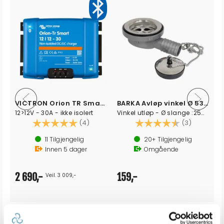
VICTRON Orion TR Smart DC-DC Lader
BARKA Avløp vinkel Ø 53,5mm
12>12V - 30A - ikke isolert
Vinkel utløp - Ø slange :25mm
av 5 mulige
Karakter:
5.0 av 5 mulige
Karakter:
4.3 av 5 
(4)
(3)
11
Tilgjengelig
20+
Tilgjengelig
Innen
5
dager
Omgående
2 690,-
159,-
Veil. 3 009,-