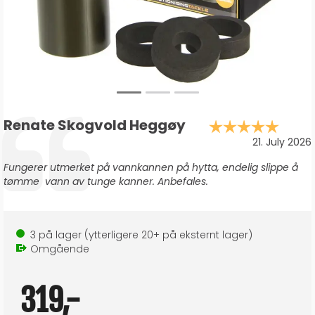
Forfatter:
Renate Skogvold Heggøy
Karak
Testimonial
Dato:
21. July 2026
Tekst:
Fungerer utmerket på vannkannen på hytta, endelig slippe å
tømme vann av tunge kanner. Anbefales.
3
på lager
(ytterligere
20+
på eksternt lager
)
Omgående
319,-