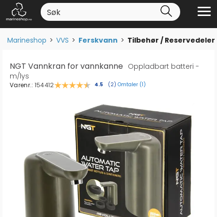
Marineshop
>
VVS
>
Ferskvann
>
Tilbehør / Reservedeler
NGT Vannkran for vannkanne
Oppladbart batteri -
m/lys
Varenr.:
154412
Omtaler (
1
)
Gjennomsnittskarakter:
4.5
(
stemmer:
2
)