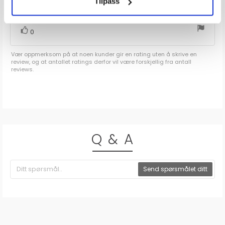
Tilpass
tømme vann av tunge kanner. Anbefales.
mulige
stemmer
Liker
0
Vær oppmerksom på at noen kunder gir en rating uten å skrive en
review, og at antallet ratings derfor vil være forskjellig fra antall
reviews.
Q & A
Send spørsmålet ditt