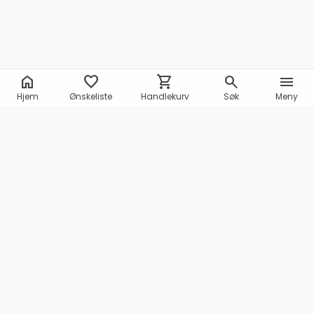
home
favorite
shopping_cart
search
menu
Hjem
Ønskeliste
Handlekurv
Søk
Meny