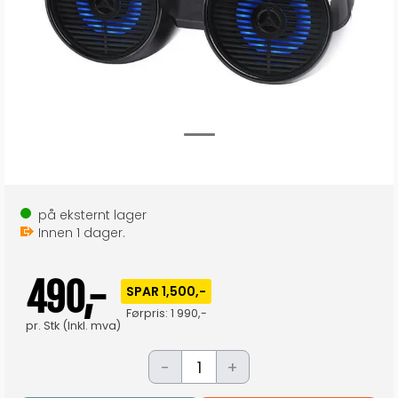
på eksternt lager
Innen
1
dager.
490,-
SPAR 1,500,-
Førpris:
1 990,-
pr.
Stk
(Inkl. mva)
-
+