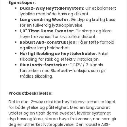
Egenskaper:
Dual 2-Way Høyttalersystem:
Gir et balansert
lydbilde med både bass og diskant.
Lang vandring Woofer:
Gir dyp og kraftig bass
for en fullverdig lytteopplevelse.
1,0" Titan Dome Tweeter:
Gir skarpe og klare
høye frekvenser for krystallklar diskant.
Robust ABS-konstruksjon:
Tåler tøffe forhold
og sikrer lang holdbarhet.
Hurtigtilkobling av høyttalerkabler:
Enkel
tilkobling for rask og effektiv installasjon.
Bluetooth-forsterker:
DC12V / 2-kanals
forsterker med Bluetooth-funksjon, som gir
trådløs tilkobling.
Produktbeskrivelse:
Dette dual 2-way mini box høyttalersystemet er laget
for både ytelse og pålitelighet. Med en langvandret
woofer og en titan dome tweeter, leverer systemet
dyp bass og klare, skarpe høye frekvenser, noe som gir
deg en utmerket lytteopplevelse. Den robuste ABS-