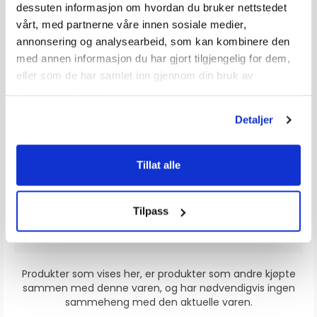
dessuten informasjon om hvordan du bruker nettstedet
vårt, med partnerne våre innen sosiale medier,
annonsering og analysearbeid, som kan kombinere den
med annen informasjon du har gjort tilgjengelig for dem,
eller som de har samlet inn gjennom din bruk av
tjenestene deres.
SIERRA 10 Micron vannutskiller filter
Detaljer
Erst: 502905
Karakter:
4.8 av 5 mulige
(8)
20+
Tilgjengelig
Tillat alle
Omgående
Tilpass
209,-
Produkter som vises her, er produkter som andre kjøpte
sammen med denne varen, og har nødvendigvis ingen
sammeheng med den aktuelle varen.