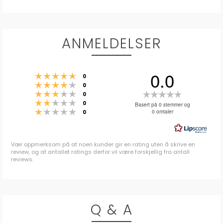
ANMELDELSER
0.0
Karakter: 5 av 5 mulige
stemmer
0
Karakter: 4 av 5 mulige
stemmer
0
Karakter: 3 av 5 mulige
Karakter:
stemmer
0
Karakter: 2 av 5 mulige
stemmer
0.0
0
Basert på 0 stemmer og
Karakter: 1 av 5 mulige
stemmer
0 omtaler
0
av
5
mulige
Vær oppmerksom på at noen kunder gir en rating uten å skrive en
review, og at antallet ratings derfor vil være forskjellig fra antall
reviews.
Q & A