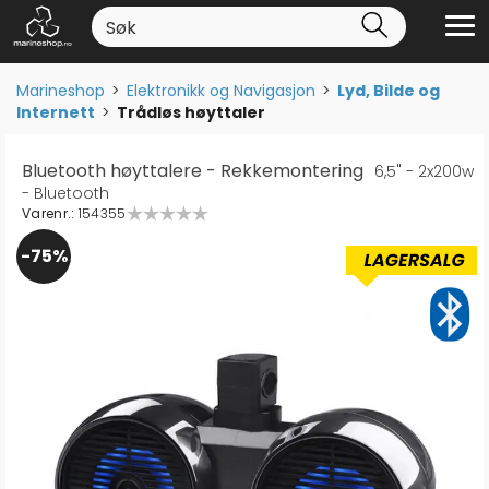
Marineshop
>
Elektronikk og Navigasjon
>
Lyd, Bilde og
Internett
>
Trådløs høyttaler
Bluetooth høyttalere - Rekkemontering
6,5" - 2x200w
- Bluetooth
Varenr.:
154355
75%