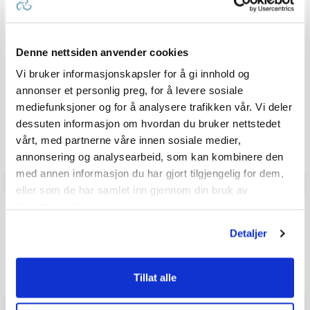
for
1.0
kjøp:
av
Omtaletekst:
Billig plast. Detter fra hverandre.
5
mulige
Denne nettsiden anvender cookies
stemmer
Liker
0
Vi bruker informasjonskapsler for å gi innhold og
annonser et personlig preg, for å levere sosiale
Vær oppmerksom på at noen kunder gir en rating uten å skrive en
mediefunksjoner og for å analysere trafikken vår. Vi deler
review, og at antallet ratings derfor vil være forskjellig fra antall
reviews.
dessuten informasjon om hvordan du bruker nettstedet
vårt, med partnerne våre innen sosiale medier,
annonsering og analysearbeid, som kan kombinere den
med annen informasjon du har gjort tilgjengelig for dem,
eller som de har samlet inn gjennom din bruk av
tjenestene deres.
Q & A
Detaljer
Send spørsmålet ditt
Tillat alle