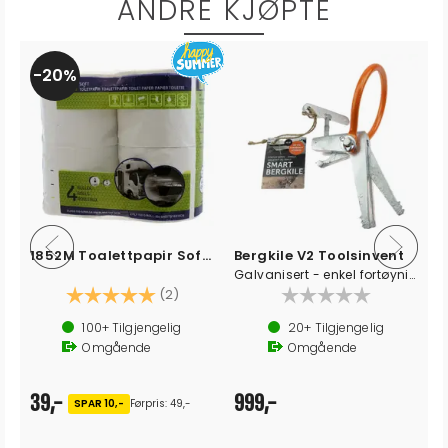
ANDRE KJØPTE
20%
1852M Toalettpapir Soft (4pk)
Bergkile V2 Toolsinvent
Galvanisert - enkel fortøyning
Karakter:
5.0 av 5 mulige
(2)
100+
Tilgjengelig
20+
Tilgjengelig
Omgående
Omgående
39,-
999,-
SPAR 10,-
Førpris: 49,-