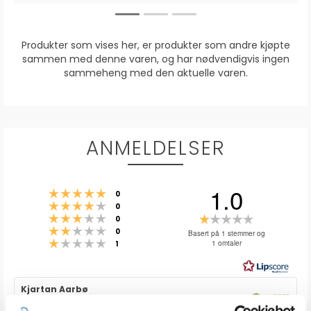
Produkter som vises her, er produkter som andre kjøpte
sammen med denne varen, og har nødvendigvis ingen
sammeheng med den aktuelle varen.
ANMELDELSER
1.0
Karakter: 5 av 5 mulige
stemmer
0
Karakter: 4 av 5 mulige
stemmer
0
Karakter: 3 av 5 mulige
Karakter:
stemmer
0
Karakter: 2 av 5 mulige
stemmer
1.0
0
Basert på 1 stemmer og
Karakter: 1 av 5 mulige
stemmer
1 omtaler
1
av
5
mulige
Forfatter:
Kjartan Aarbø
Omtaledato:
KJØPER
Verifisert
08. Sept 2025
Dato
01. Aug 2025
Karakter: