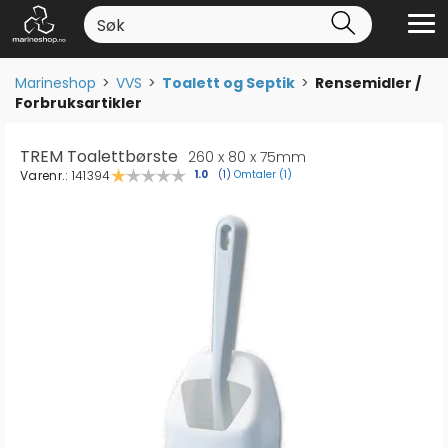
Marineshop
>
VVS
>
Toalett og Septik
>
Rensemidler /
Forbruksartikler
TREM Toalettbørste
260 x 80 x 75mm
Varenr.:
141394
Omtaler (
1
)
Gjennomsnittskarakter:
1.0
(
stemmer:
1
)