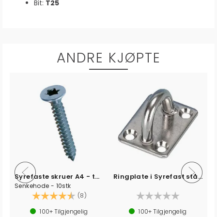
Bit:
T25
ANDRE KJØPTE
Syrefaste skruer A4 - torx
Ringplate i Syrefast stål 316
Senkehode - 10stk
v 5 mulige
Karakter:
4.8 av 5 mulige
(8)
100+
Tilgjengelig
100+
Tilgjengelig