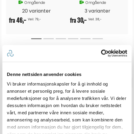
Omgående
Omgående
20 varianter
3 varianter
46,-
30,-
Veil. 79,-
Veil. 38,-
fra
fra
Produkter som vises her, er produkter som andre kjøpte
sammen med denne varen, og har nødvendigvis ingen
sammeheng med den aktuelle varen.
Denne nettsiden anvender cookies
Vi bruker informasjonskapsler for å gi innhold og
annonser et personlig preg, for å levere sosiale
ANMELDELSER
mediefunksjoner og for å analysere trafikken vår. Vi deler
dessuten informasjon om hvordan du bruker nettstedet
vårt, med partnerne våre innen sosiale medier,
4.8
Karakter: 5 av 5 mulige
stemmer
6
annonsering og analysearbeid, som kan kombinere den
Karakter: 4 av 5 mulige
stemmer
2
Karakter: 3 av 5 mulige
Karakter:
stemmer
med annen informasjon du har gjort tilgjengelig for dem,
0
Karakter: 2 av 5 mulige
stemmer
4.8
0
Basert på 8 stemmer og
eller som de har samlet inn gjennom din bruk av