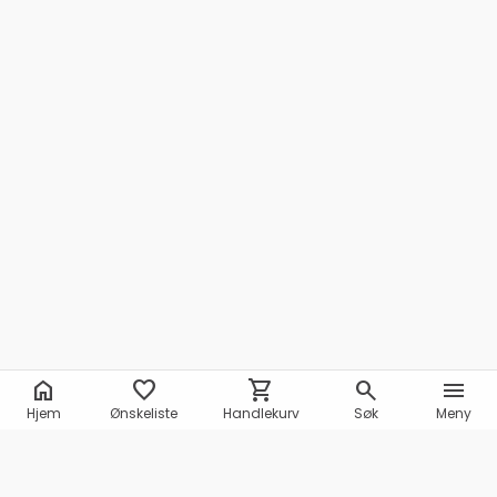
home
favorite
shopping_cart
search
menu
Hjem
Ønskeliste
Handlekurv
Søk
Meny