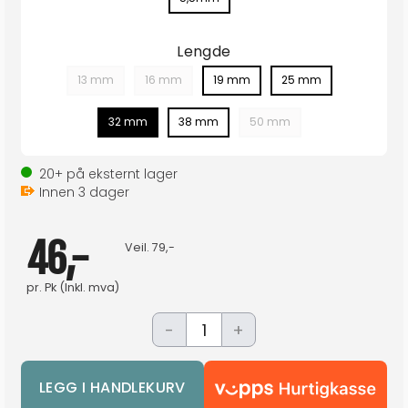
Lengde
13 mm
16 mm
19 mm
25 mm
32 mm
38 mm
50 mm
20+
på eksternt lager
Innen
3
dager
46,-
Veil.
79,-
pr.
Pk
(Inkl. mva)
-
+