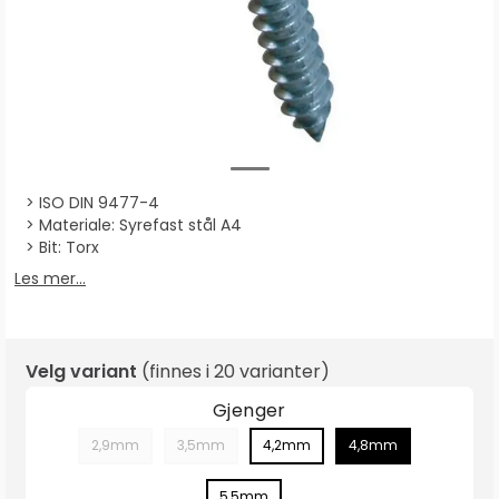
ISO DIN 9477-4
Materiale: Syrefast stål A4
Bit: Torx
Les mer...
Velg variant
(finnes i
20 varianter
)
Gjenger
2,9mm
3,5mm
4,2mm
4,8mm
5,5mm