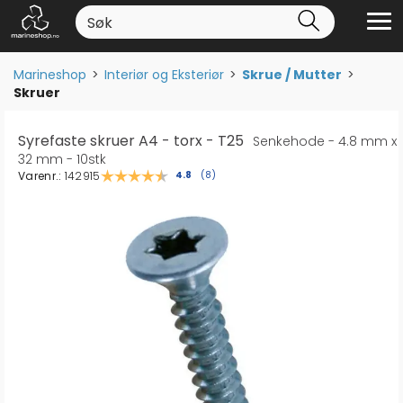
Marineshop
>
Interiør og Eksteriør
>
Skrue / Mutter
>
Skruer
Syrefaste skruer A4 - torx - T25
Senkehode - 4.8 mm x
32 mm - 10stk
Varenr.:
142915
Gjennomsnittskarakter:
4.8
(
stemmer:
8
)