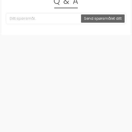
Q & A
Send spørsmålet ditt