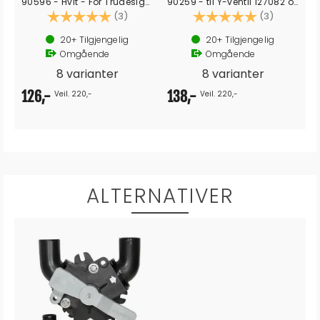
90596 - Hvit - For Trudesign Y-ventiler
90259 - til Y-ventil 127082 og 127083
av 5 mulige
Karakter:
5.0 av 5 mulige
Karakter:
5.0 av 5 
(3)
(3)
20+
Tilgjengelig
20+
Tilgjengelig
Omgående
Omgående
8 varianter
8 varianter
126,-
138,-
Veil. 220,-
Veil. 220,-
ALTERNATIVER