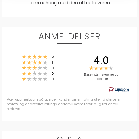
sammeheng med den aktuelle varen.
ANMELDELSER
4.0
Karakter: 5 av 5 mulige
stemmer
0
Karakter: 4 av 5 mulige
stemmer
1
Karakter: 3 av 5 mulige
Karakter:
stemmer
0
Karakter: 2 av 5 mulige
stemmer
4.0
0
Basert på 1 stemmer og
Karakter: 1 av 5 mulige
stemmer
0 omtaler
0
av
5
mulige
Vær oppmerksom på at noen kunder gir en rating uten å skrive en
review, og at antallet ratings derfor vil være forskjellig fra antall
reviews.