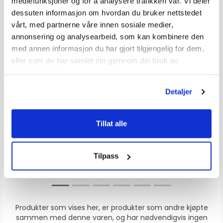
mediefunksjoner og for å analysere trafikken vår. Vi deler
dessuten informasjon om hvordan du bruker nettstedet
vårt, med partnerne våre innen sosiale medier,
annonsering og analysearbeid, som kan kombinere den
med annen informasjon du har gjort tilgjengelig for dem,
eller som de har samlet inn gjennom din bruk av
tjenestene deres.
TRUDESIGN Skroggjennomføring sort / hvit
TRUDESIGN Kuleventil - Manuell
Sort
Detaljer
Karakter:
4.7 av 5 mulige
Karakter:
4.6 av 5
(17)
(16)
100+
Tilgjengelig
100+
Tilgjengelig
Tillat alle
Omgående
Omgående
12 varianter
7 varianter
104,-
636,-
Veil. 190,-
Veil. 840,-
fra
fra
Tilpass
Produkter som vises her, er produkter som andre kjøpte
sammen med denne varen, og har nødvendigvis ingen