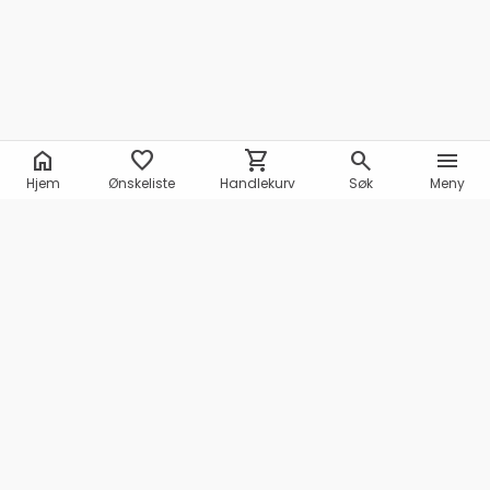
home
favorite
shopping_cart
search
menu
Hjem
Ønskeliste
Handlekurv
Søk
Meny