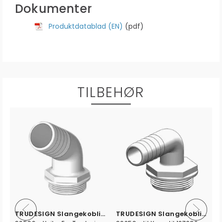
Dokumenter
Produktdatablad (EN)
(pdf)
TILBEHØR
0°
TRUDESIGN Slangekobling Ø38mm, 120°
TRUDESIGN Slangekobling Ø25mm, 90°