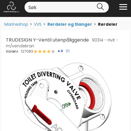
Marineshop
>
VVS
>
Rørdeler og Slanger
>
Rørdeler
TRUDESIGN Y-Ventil utenpåliggende
90314 - Hvit -
m/vendekran
Varenr.:
127083
Gjennomsnittskarakter:
4.0
(
stemmer:
1
)