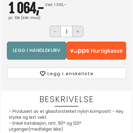
1 064,-
Veil.
1 330,-
pr.
Stk
(Inkl. mva)
-
+
Legg i ønskeliste
BESKRIVELSE
- Produsert av et glassforsterket nylon kompositt - Høy
styrke og lett vekt.
- Enkel instalasjon, rett, 90° og 120°
utganger(medfølger ikke)