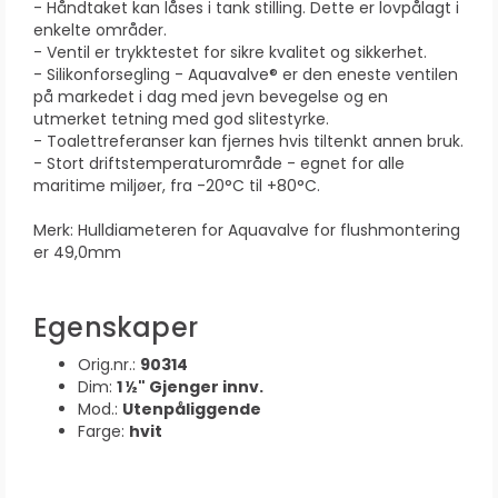
- Håndtaket kan låses i tank stilling. Dette er lovpålagt i
enkelte områder.
- Ventil er trykktestet for sikre kvalitet og sikkerhet.
- Silikonforsegling - Aquavalve® er den eneste ventilen
på markedet i dag med jevn bevegelse og en
utmerket tetning med god slitestyrke.
- Toalettreferanser kan fjernes hvis tiltenkt annen bruk.
- Stort driftstemperaturområde - egnet for alle
maritime miljøer, fra -20°C til +80°C.
Merk: Hulldiameteren for Aquavalve for flushmontering
er 49,0mm
Egenskaper
Orig.nr.:
90314
Dim:
1 ½" Gjenger innv.
Mod.:
Utenpåliggende
Farge:
hvit