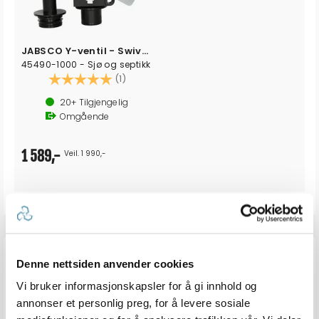
JABSCO Y-ventil - Swivel Ports
45490-1000 - Sjø og septikk
Karakter:
5.0 av 5 mulige
(1)
20+
Tilgjengelig
Omgående
1 589,-
Veil. 1 990,-
ANDRE KJØPTE
Denne nettsiden anvender cookies
Vi bruker informasjonskapsler for å gi innhold og
annonser et personlig preg, for å levere sosiale