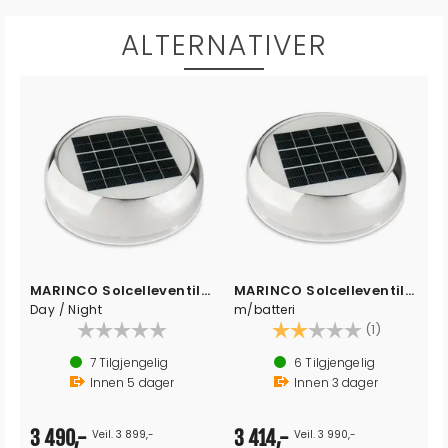
ALTERNATIVER
MARINCO Solcelleventilator 4'' Rustfri
MARINCO Solcelleventilator, syrefast Ø3"
Day / Night
m/batteri
Karakter:
2.0 av 5 
(1)
7
Tilgjengelig
6
Tilgjengelig
Innen
5
dager
Innen
3
dager
3 490,-
3 414,-
Veil. 3 899,-
Veil. 3 990,-