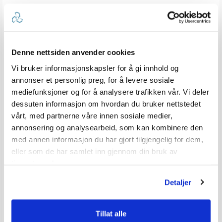
Q & A
Send spørsmålet ditt
Denne nettsiden anvender cookies
Forfatter:
Inge André
Omtaledato:
07. Oct 2024
Vi bruker informasjonskapsler for å gi innhold og
annonser et personlig preg, for å levere sosiale
Omtaletekst:
Hei. Kan man bestemme hvilken vei vifta skal gå på denne?
mediefunksjoner og for å analysere trafikken vår. Vi deler
Og er det et backup-batteri eller er det kun på solcelle denne
går?
dessuten informasjon om hvordan du bruker nettstedet
vårt, med partnerne våre innen sosiale medier,
annonsering og analysearbeid, som kan kombinere den
Svar
Marineshop AS
:
Denne varianten er noe
(08. Oct 2024)
fra:
enklere og kan ikke vende luftstrømmen, Den har ikke
med annen informasjon du har gjort tilgjengelig for dem,
internt batteri, og går derfor så lenge det er dagslys, og
eller som de har samlet inn gjennom din bruk av
kan heller ikke skrus av. Variantene med varenummer
150588 og 125775 (se alternativer) har internt solcelle
tjenestene deres.
batteri, og lades på dagtid. Dermed kan disse
ventilatorene både skrus av og på, men også vende
Detaljer
luftstrømmen.
Tillat alle