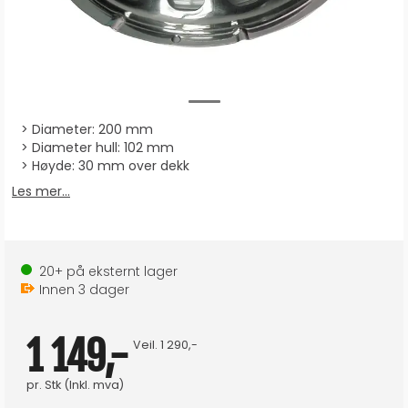
Diameter: 200 mm
Diameter hull: 102 mm
Høyde: 30 mm over dekk
Les mer...
20+
på eksternt lager
Innen
3
dager
1 149,-
Veil.
1 290,-
pr.
Stk
(Inkl. mva)