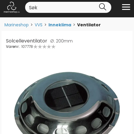
Marineshop
>
VVS
>
Inneklima
>
Ventilator
Solcelleventilator
Ø: 200mm
Varenr.:
107778