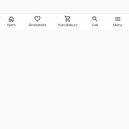
home
favorite
shopping_cart
search
menu
Hjem
Ønskeliste
Handlekurv
Søk
Meny
Marineshop AS