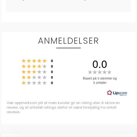
ANMELDELSER
0.0
Karakter: 5 av 5 mulige
stemmer
0
Karakter: 4 av 5 mulige
stemmer
0
Karakter: 3 av 5 mulige
Karakter:
stemmer
0
Karakter: 2 av 5 mulige
stemmer
0.0
0
Basert på 0 stemmer og
Karakter: 1 av 5 mulige
stemmer
0 omtaler
0
av
5
mulige
Vær oppmerksom på at noen kunder gir en rating uten å skrive en
review, og at antallet ratings derfor vil være forskjellig fra antall
reviews.