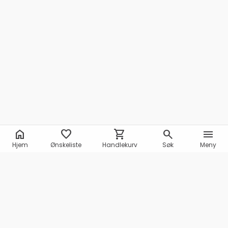
home
favorite
shopping_cart
search
menu
Hjem
Ønskeliste
Handlekurv
Søk
Meny