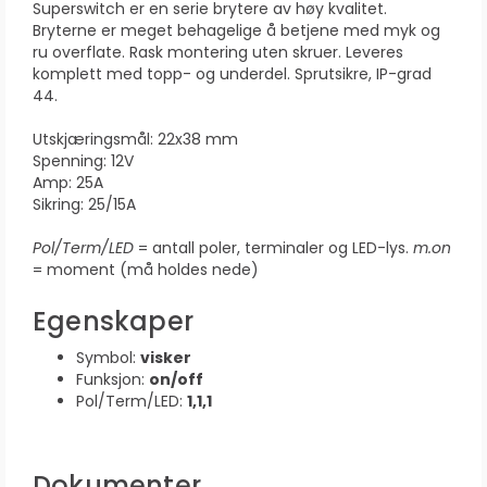
Superswitch er en serie brytere av høy kvalitet.
Bryterne er meget behagelige å betjene med myk og
ru overflate. Rask montering uten skruer. Leveres
komplett med topp- og underdel. Sprutsikre, IP-grad
44.
Utskjæringsmål: 22x38 mm
Spenning: 12V
Amp: 25A
Sikring: 25/15A
Pol/Term/LED
= antall poler, terminaler og LED-lys.
m.on
= moment (må holdes nede)
Egenskaper
Symbol:
visker
Funksjon:
on/off
Pol/Term/LED:
1,1,1
Dokumenter