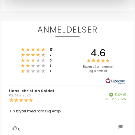
ANMELDELSER
4.6
Karakter: 5 av 5 mulige
stemmer
17
Karakter: 4 av 5 mulige
stemmer
2
Karakter: 3 av 5 mulige
Karakter:
stemmer
0
Karakter: 2 av 5 mulige
stemmer
4.6
1
Basert på 21 stemmer
Karakter: 1 av 5 mulige
stemmer
og 3 omtaler
1
av
5
mulige
Forfatter:
Hans-christian Soldal
Omtaledato:
KJØPER
Verifisert
02. Mar 2026
Dato
30. Jan 2026
Karakter:
for
5.0
kjøp:
av
Omtaletekst:
Fin bryter med romslig Amp
5
mulige
stemmer
Liker
0