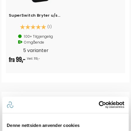
SuperSwitch Bryter u/symbol
Karakter:
5.0 av 5 mulige
(1)
100+
Tilgjengelig
Omgående
5 varianter
99,-
Veil. 119,-
fra
ANDRE KJØPTE
Denne nettsiden anvender cookies