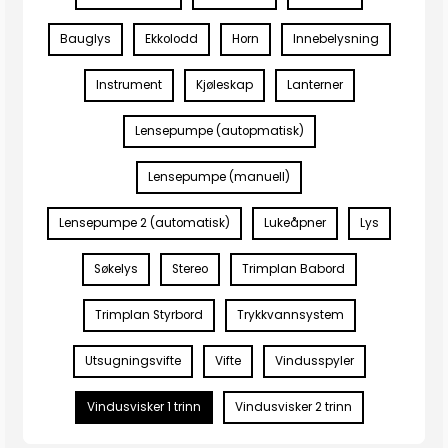
Bauglys
Ekkolodd
Horn
Innebelysning
Instrument
Kjøleskap
Lanterner
Lensepumpe (autopmatisk)
Lensepumpe (manuell)
Lensepumpe 2 (automatisk)
Lukeåpner
Lys
Søkelys
Stereo
Trimplan Babord
Trimplan Styrbord
Trykkvannsystem
Utsugningsvifte
Vifte
Vindusspyler
Vindusvisker 1 trinn
Vindusvisker 2 trinn