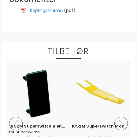
Koplingsskjema
(pdf)
TILBEHØR
1852M Superswitch Blendelokk for panel
1852M Superswitch Monteringsverktøy
for SuperSwitch