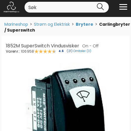
Marineshop
>
Strøm og Elektrisk
>
Brytere
>
Carlingbryter
/ Superswitch
1852M SuperSwitch Vindusvisker
On - Off
Varenr.:
106958
Omtaler (
3
)
Gjennomsnittskarakter:
4.6
(
stemmer:
21
)