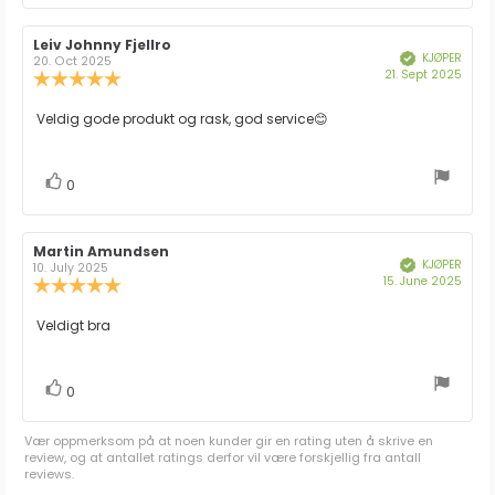
Forfatter:
Leiv Johnny Fjellro
Omtaledato:
KJØPER
Verifisert
20. Oct 2025
Dato
21. Sept 2025
Karakter:
for
5.0
kjøp:
av
Omtaletekst:
Veldig gode produkt og rask, god service😊
5
mulige
stemmer
Liker
0
Forfatter:
Martin Amundsen
Omtaledato:
KJØPER
Verifisert
10. July 2025
Dato
15. June 2025
Karakter:
for
5.0
kjøp:
av
Omtaletekst:
Veldigt bra
5
mulige
stemmer
Liker
0
Vær oppmerksom på at noen kunder gir en rating uten å skrive en
review, og at antallet ratings derfor vil være forskjellig fra antall
reviews.