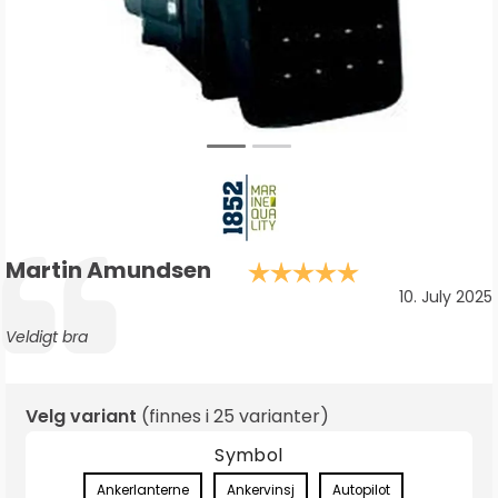
Forfatter:
Martin Amundsen
Karakter: 5.
Testimonial
Dato:
10. July 2025
Tekst:
Veldigt bra
Velg variant
(finnes i
25 varianter
)
Symbol
Ankerlanterne
Ankervinsj
Autopilot