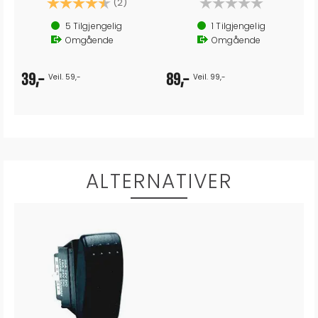
av 5 mulige
Karakter:
4.5 av 5 mulige
(2)
5
Tilgjengelig
1
Tilgjengelig
Omgående
Omgående
39,-
89,-
Veil. 59,-
Veil. 99,-
ALTERNATIVER