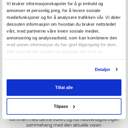
Vi bruker informasjonskapsler for å gi innhold og
annonser et personlig preg, for å levere sosiale
mediefunksjoner og for å analysere trafikken vår. Vi deler
dessuten informasjon om hvordan du bruker nettstedet
vårt, med partnerne våre innen sosiale medier,
annonsering og analysearbeid, som kan kombinere den
øy
Presskabelsko
Automatsikring 3 - 15A
med annen informasjon du har gjort tilgjengelig for dem,
1 stk
Karakter:
4.0 av 5 mulige
Karakter:
4.8 av 5
(1)
(15)
eller som de har samlet inn gjennom din bruk av
tjenestene deres.
100+
Tilgjengelig
100+
Tilgjengelig
Omgående
Omgående
Detaljer
12 varianter
5 varianter
6,-
49,-
Veil. 7,-
Veil. 69,-
fra
Tillat alle
Tilpass
Produkter som vises her, er produkter som andre kjøpte
sammen med denne varen, og har nødvendigvis ingen
sammeheng med den aktuelle varen.