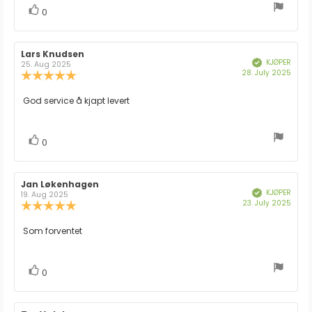
stemmer
Liker
0
Forfatter:
Lars Knudsen
Omtaledato:
KJØPER
Verifisert
25. Aug 2025
Dato
28. July 2025
Karakter:
for
5.0
kjøp:
av
Omtaletekst:
God service å kjapt levert
5
mulige
stemmer
Liker
0
Forfatter:
Jan Løkenhagen
Omtaledato:
KJØPER
Verifisert
19. Aug 2025
Dato
23. July 2025
Karakter:
for
5.0
kjøp:
av
Omtaletekst:
Som forventet
5
mulige
stemmer
Liker
0