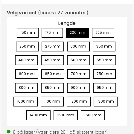
Velg variant
(finnes i
27 varianter
)
Lengde
150 mm
175 mm
200 mm
225 mm
250 mm
275 mm
300 mm
350 mm
400 mm
450 mm
500 mm
550 mm
600 mm
650 mm
700 mm
750 mm
800 mm
850 mm
900 mm
950 mm
1000 mm
1100 mm
1200 mm
1300 mm
1400 mm
1500 mm
1600 mm
8
på lager
(ytterligere
20+
på eksternt lager
)