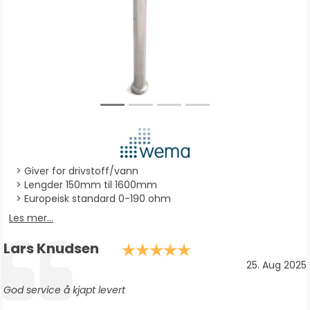
Giver for drivstoff/vann
Lengder 150mm til 1600mm
Europeisk standard 0-190 ohm
Les mer...
Forfatter:
Lars Knudsen
Karakter: 5.0 av 
Testimonial
Dato:
25. Aug 2025
Tekst:
God service å kjapt levert