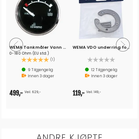
-sort
WEMA Tankmåler Vann SL-sort
WEMA VDO underring for tankmontering
0-180 Ohm (EU std.)
Karakter:
5.0 av 5 mulige
(1)
9
Tilgjengelig
12
Tilgjengelig
Innen
3
dager
Innen
3
dager
499,-
119,-
Veil. 629,-
Veil. 149,-
ANDRE KJØPTE