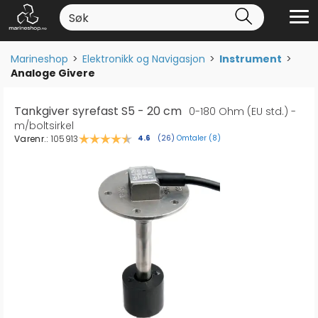
Marineshop
>
Elektronikk og Navigasjon
>
Instrument
>
Analoge Givere
Tankgiver syrefast S5 - 20 cm
0-180 Ohm (EU std.) -
m/boltsirkel
Varenr.:
105913
Omtaler (
8
)
Gjennomsnittskarakter:
4.6
(
stemmer:
26
)