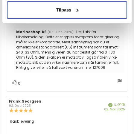
kjøp:
av
Omtaletekst:
De funket ikke, fikk reparert den gamle måler som satt i, den
5
Tilpass
funker igjen. Målere deres ga kun ca 1/4 tank som resultat,
mulige
mens tanken er helt fult .
Svar
Marineshop AS
:
Hei, takk for
(07. June 2026)
fra:
tilbakemelding. Dette er et typisk symptom for at giver og
måler ikke er kompatible. Mest sannsynlig har du et
amerikansk standardisert (US) instrument som tar imot
240-33 Ohm, mens giveren du har bestilt går fra 0-180
Ohm (EU). Siden skalaen er motsatt vil også nålen virke
motsatt, slik at den virker nærmere tom når tanken er full.
Riktig giver ville i så fall vært varenummer 127006
stemmer
Liker
0
Forfatter:
Frank Georgsen
Omtaledato:
KJØPER
Verifisert
02. Dec 2025
Dato
02. Nov 2025
Karakter:
for
5.0
kjøp:
av
Omtaletekst:
Rask levering
5
mulige