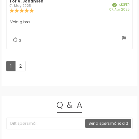
Forfatter:
Tor V. Johansen
Omtaledato:
KJØPER
Verifisert
01. May 2025
Dato
07. Apr 2025
Karakter:
for
5.0
kjøp:
av
Omtaletekst:
Veldig bra.
5
mulige
stemmer
Liker
0
1
2
Q & A
Send spørsmålet ditt