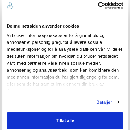
Produkter som vises her, er produkter som andre kjøpte
sammen med denne varen, og har nødvendigvis ingen
sammeheng med den aktuelle varen.
Denne nettsiden anvender cookies
Vi bruker informasjonskapsler for å gi innhold og
annonser et personlig preg, for å levere sosiale
mediefunksjoner og for å analysere trafikken vår. Vi deler
ANMELDELSER
dessuten informasjon om hvordan du bruker nettstedet
vårt, med partnerne våre innen sosiale medier,
annonsering og analysearbeid, som kan kombinere den
4.6
Karakter: 5 av 5 mulige
stemmer
med annen informasjon du har gjort tilgjengelig for dem,
19
Karakter: 4 av 5 mulige
stemmer
4
eller som de har samlet inn gjennom din bruk av
Karakter: 3 av 5 mulige
Karakter:
stemmer
2
tjenestene deres.
Karakter: 2 av 5 mulige
stemmer
4.6
1
Basert på 26 stemmer
Karakter: 1 av 5 mulige
stemmer
og 8 omtaler
0
av
Detaljer
5
mulige
Forfatter:
Remco Brouwer
Omtaledato:
KJØPER
Tillat alle
Verifisert
26. May 2026
Dato
03. May 2026
Karakter:
for
2.0