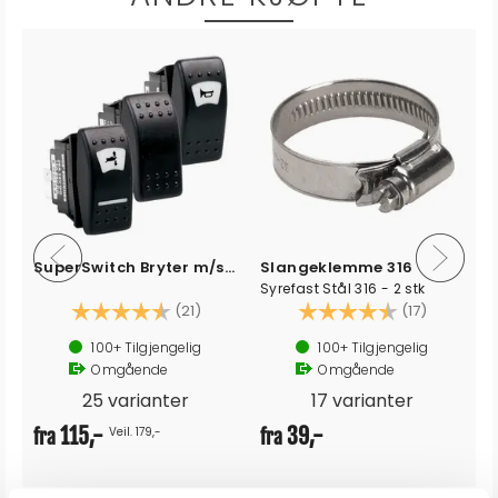
SuperSwitch Bryter m/symbol
Slangeklemme 316
1
Syrefast Stål 316 - 2 stk
av 5 mulige
Karakter:
4.6 av 5 mulige
Karakter:
4.4 av 5
(21)
(17)
100+
Tilgjengelig
100+
Tilgjengelig
Omgående
Omgående
25 varianter
17 varianter
115,-
39,-
Veil. 179,-
fra
fra