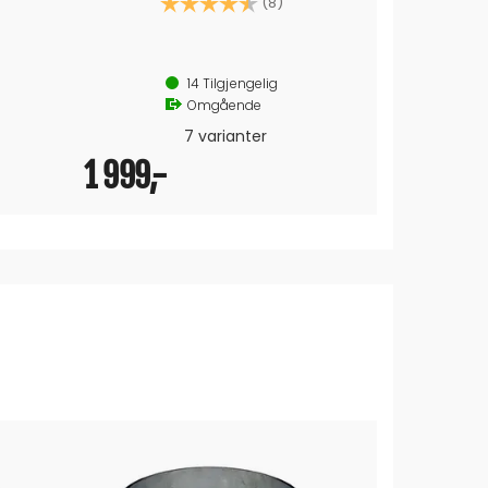
 av 5 mulige
Karakter:
5.0 av 5 mulige
(2)
20+
Tilgjengelig
Omgående
3 varianter
1 150,-
2 099,
SPAR 115,-
Førpris: 1,265,-