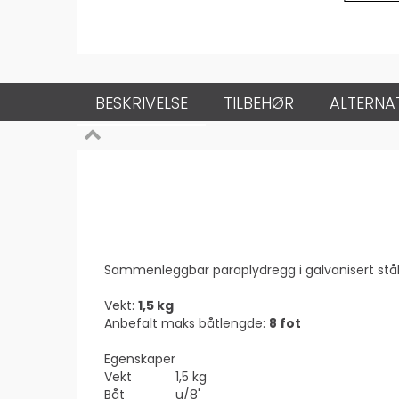
BESKRIVELSE
TILBEHØR
ALTERNA
Sammenleggbar paraplydregg i galvanisert stål
Vekt:
1,5 kg
Anbefalt maks båtlengde:
8 fot
Egenskaper
Vekt
1,5 kg
Båt
u/8'