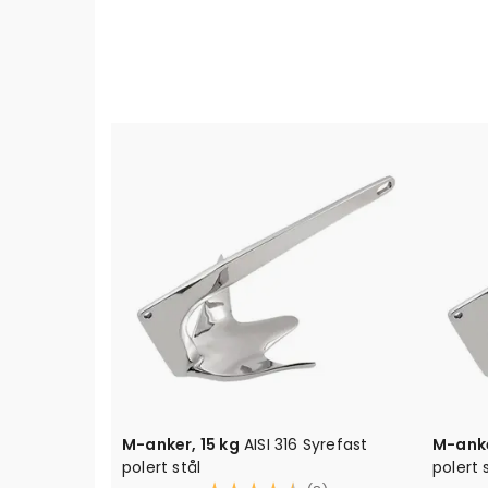
refast
M-anker, 7,5 kg
AISI 316 Syrefast
Parapl
polert stål