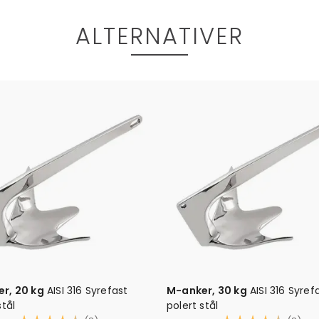
ALTERNATIVER
ydreggsett 4 kg
8 mm/30 m
Paraplydreggsett 6 kg
10 m
m
Karakter:
5.0 av 5 mulige
(2)