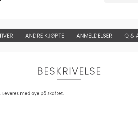
TIVER
ANDRE KJØPTE
ANMELDELSER
Q & 
BESKRIVELSE
. Leveres med øye på skaftet.