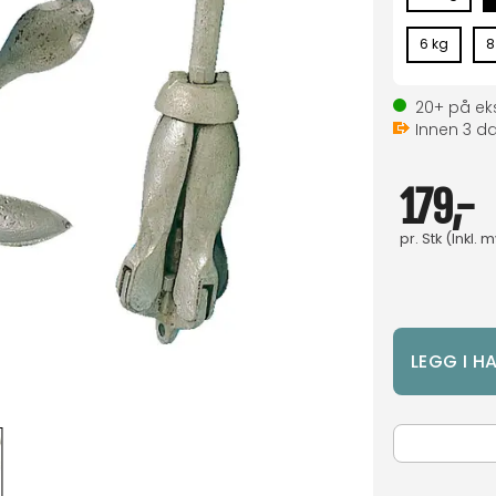
6 kg
8
20+
på eks
Innen
3
da
179,-
pr.
Stk
(Inkl. 