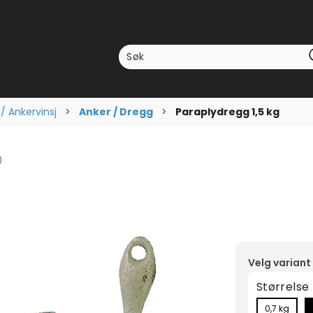
/ Ankervinsj
>
Anker / Dregg
>
Paraplydregg 1,5 kg
omsnittskarakter:
stemmer:
)
Velg variant
Størrelse
0,7 kg