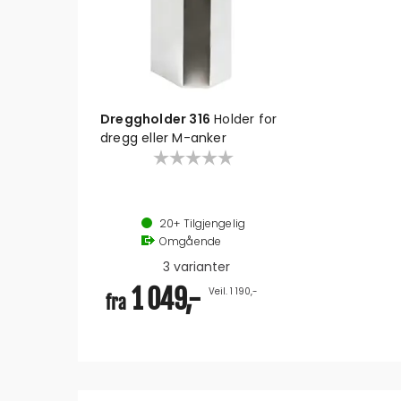
Dreggholder 316
Holder for
dregg eller M-anker
20+
Tilgjengelig
Omgående
3 varianter
1 049,-
Veil. 1 190,-
fra