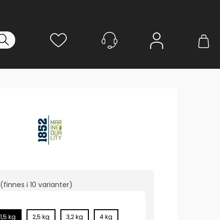
Logg inn
(finnes i
10 varianter
)
1,5 kg
2,5 kg
3,2 kg
4 kg