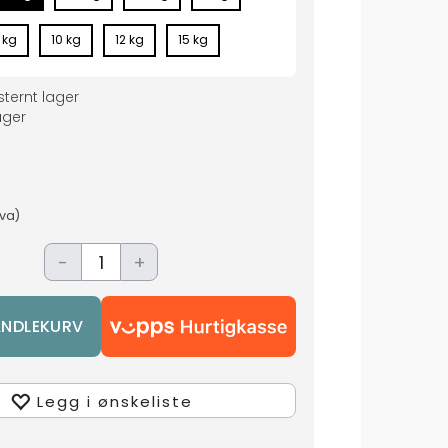
 kg
10 kg
12 kg
15 kg
ternt lager
ger
mva)
-
+
Legg i ønskeliste