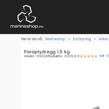
Her er du nå:
Marineshop
>
Fortøyning
>
Anker 
Paraplydregg 1,5 kg
Varenr.:
109028
Produktnr.:
1022501.FL
Gjenn
4.0
(
1