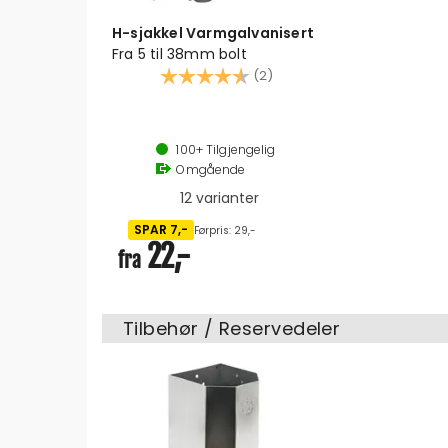
H-sjakkel Varmgalvanisert
Fra 5 til 38mm bolt
Karakter:
4.5 av 5 mulige
(2)
Galvanisert stål
6 - 25 mm
100+
Tilgjengelig
Omgående
12 varianter
SPAR 7,-
Førpris: 29,-
22,-
fra
Tilbehør / Reservedeler