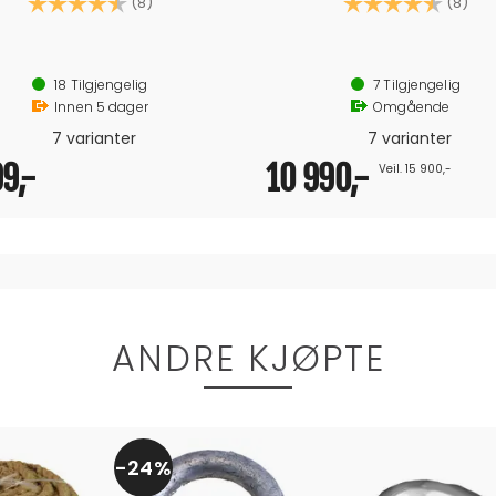
Karakter:
5.0
(2)
20+
Tilgjengelig
Bestillingsvare
Omgående
3 varianter
3 varianter
-
1 099,-
Veil. 779,-
Veil. 1 290,-
ANDRE KJØPTE
24%