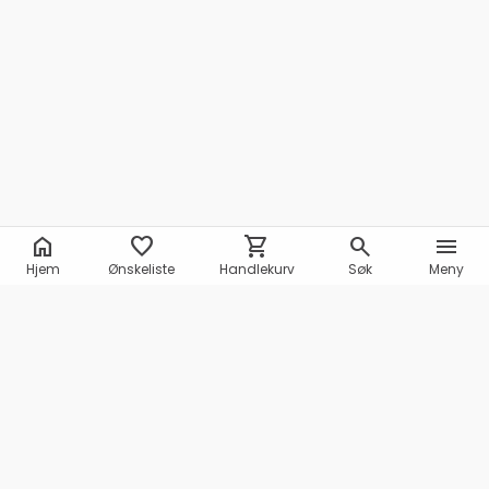
home
favorite
shopping_cart
search
menu
Hjem
Ønskeliste
Handlekurv
Søk
Meny