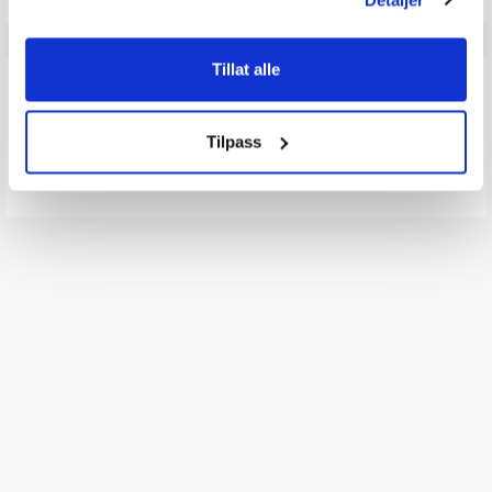
Tillat alle
Q & A
Tilpass
Send spørsmålet ditt