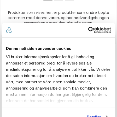
Produkter som vises her, er produkter som andre kjøpte
sammen med denne varen, og har nødvendigvis ingen
sammeheng med den aktuelle varen.
Denne nettsiden anvender cookies
ANMELDELSER
Vi bruker informasjonskapsler for å gi innhold og
annonser et personlig preg, for å levere sosiale
0.0
Karakter: 5 av 5 mulige
stemmer
0
mediefunksjoner og for å analysere trafikken vår. Vi deler
Karakter: 4 av 5 mulige
stemmer
0
dessuten informasjon om hvordan du bruker nettstedet
Karakter: 3 av 5 mulige
Karakter:
stemmer
0
vårt, med partnerne våre innen sosiale medier,
Karakter: 2 av 5 mulige
stemmer
0.0
0
Basert på 0 stemmer og
Karakter: 1 av 5 mulige
stemmer
0 omtaler
0
av
annonsering og analysearbeid, som kan kombinere den
5
med annen informasjon du har gjort tilgjengelig for dem,
mulige
eller som de har samlet inn gjennom din bruk av
Vær oppmerksom på at noen kunder gir en rating uten å skrive en
tjenestene deres.
review, og at antallet ratings derfor vil være forskjellig fra antall
reviews.
Detaljer