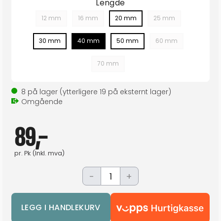
Lengde
12 mm
16 mm
20 mm
25 mm
30 mm
40 mm
50 mm
60 mm
70 mm
8
på lager
(ytterligere
19
på eksternt lager
)
Omgående
89,-
pr.
Pk
(Inkl. mva)
-
+