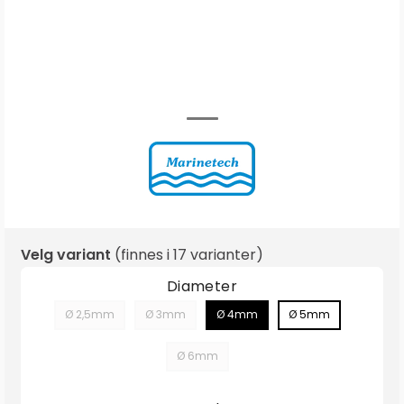
Velg variant
(finnes i
17 varianter
)
Diameter
Ø 2,5mm
Ø 3mm
Ø 4mm
Ø 5mm
Ø 6mm