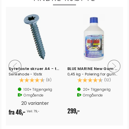
Syrefaste skruer A4 - torx
BLUE MARINE New Gum Cream
Senkehode - 10stk
0,45 kg - Polering for gummibåt
av 5 mulige
Karakter:
4.8 av 5 mulige
Karakter:
4.7 av 5
(8)
(12)
100+
Tilgjengelig
20+
Tilgjengelig
Omgående
Omgående
20 varianter
299,-
46,-
Veil. 79,-
fra