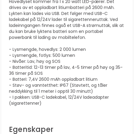
Hovedlyset kommer fra 1 x 20 watt LED-pærer. Det
drives av et oppladbart litiumbatteri på 2600 mAh.
Lykten kan lades via USB. Det følger med USB-C
ladekabel på 12/24V lader til sigarettenneruttak. Ved
ladeinngangen finnes også et USB-A strømuttak, slik at
du kan bruke lyktens batteri som en portabel
powerbank til lading av mobiltelefon.
- Lysmengde, hovedlys: 2 000 lumen
- Lysmengde, fotlys: 500 lumen
- Nivåer: Lav, høy og SOS
- Batteritid: 12-13 timer på lav, 4-5 timer på høy og 35-
36 timer på SOS
- Batteri: 7,4V 2600 mAh oppladbart litium
- Støv- og vanntetthet: IP67 (Støvtett, og tåler
neddykking til 1 meter i opptil 30 minutt)
- I pakken: USB-C ladekabel, 12/24V ladeadapter
(sigarettenner)
Egenskaper