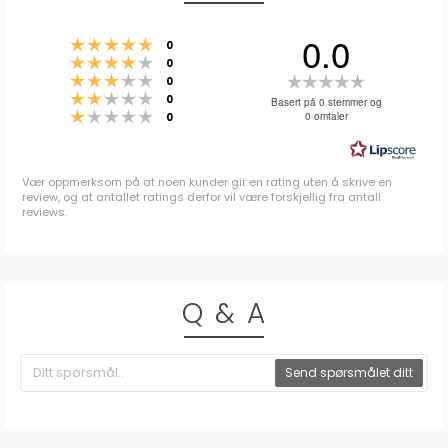
0.0
Karakter: 5 av 5 mulige
stemmer
0
Karakter: 4 av 5 mulige
stemmer
0
Karakter: 3 av 5 mulige
Karakter:
stemmer
0
Karakter: 2 av 5 mulige
stemmer
0.0
0
Basert på 0 stemmer og
Karakter: 1 av 5 mulige
stemmer
0 omtaler
0
av
5
mulige
Vær oppmerksom på at noen kunder gir en rating uten å skrive en
review, og at antallet ratings derfor vil være forskjellig fra antall
reviews.
Q & A
Send spørsmålet ditt