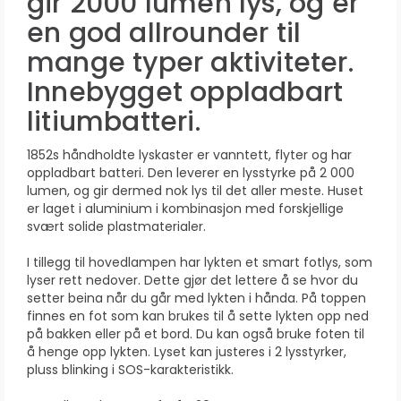
gir 2000 lumen lys, og er
en god allrounder til
mange typer aktiviteter.
Innebygget oppladbart
litiumbatteri.
1852s håndholdte lyskaster er vanntett, flyter og har
oppladbart batteri. Den leverer en lysstyrke på 2 000
lumen, og gir dermed nok lys til det aller meste. Huset
er laget i aluminium i kombinasjon med forskjellige
svært solide plastmaterialer.
I tillegg til hovedlampen har lykten et smart fotlys, som
lyser rett nedover. Dette gjør det lettere å se hvor du
setter beina når du går med lykten i hånda. På toppen
finnes en fot som kan brukes til å sette lykten opp ned
på bakken eller på et bord. Du kan også bruke foten til
å henge opp lykten. Lyset kan justeres i 2 lysstyrker,
pluss blinking i SOS-karakteristikk.