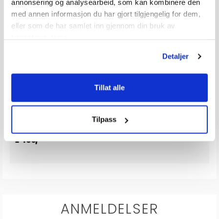
annonsering og analysearbeid, som kan kombinere den
med annen informasjon du har gjort tilgjengelig for dem,
eller som de har samlet inn gjennom din bruk av
tjenestene deres.
Detaljer
1852M LED Lyskaster 10.000 Lum
oppladbar 6 x 19 W
Karakter:
3.6 av 5 mulige
(7)
Tillat alle
20+
Tilgjengelig
Omgående
Tilpass
1 490,-
Veil. 1 990,-
ANMELDELSER