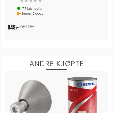
7
Tilgjengelig
Innen
10
dager
949,-
Veil. 1 099,-
ANDRE KJØPTE