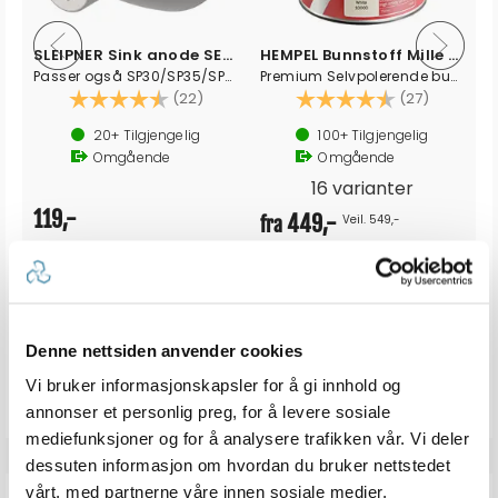
SLEIPNER Sink anode SE30/SE40
HEMPEL Bunnstoff Mille NCT
Passer også SP30/SP35/SP40
Premium Selvpolerende bunnstoff
Karakter:
4.6 av 5 mulige
Karakter:
4.8 av 5
(22)
(27)
20+
Tilgjengelig
100+
Tilgjengelig
Omgående
Omgående
16 varianter
119,-
449,-
Veil. 549,-
fra
Produkter som vises her, er produkter som andre kjøpte
Denne nettsiden anvender cookies
sammen med denne varen, og har nødvendigvis ingen
sammeheng med den aktuelle varen.
Vi bruker informasjonskapsler for å gi innhold og
annonser et personlig preg, for å levere sosiale
mediefunksjoner og for å analysere trafikken vår. Vi deler
dessuten informasjon om hvordan du bruker nettstedet
vårt, med partnerne våre innen sosiale medier,