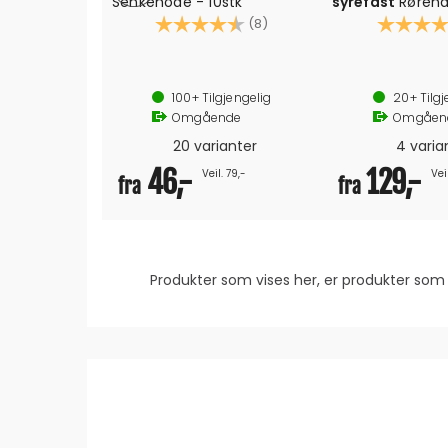
Senkehode - 10stk
syrefast
Rørend
Karakter:
4.8 av 5 mulige
Karakter:
(8)
ISO DIN 9477-4
AIS 316
Materiale: Syrefast stål A4
Rørende 22mm
100+
Tilgjengelig
20+
Tilgj
Bit: Torx
Kalesjebeslag
Omgående
Omgåen
20 varianter
4 varia
46,-
129,-
Veil. 79,-
Veil
fra
fra
Produkter som vises her, er produkter s