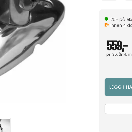
20+
på eks
Innen
4
da
559,-
pr.
Stk
(Inkl. 