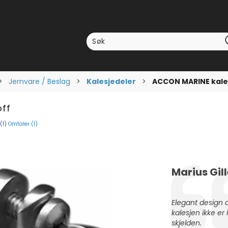
>
Jernvare / Beslag
>
Kalesjedeler
>
ACCON MARINE kale
ff
Omtaler (
1
)
nomsnittskarakter:
(
stemmer:
1
)
Forfatter:
Marius Gil
Testimonial
Tekst:
Elegant design og
kalesjen ikke er 
skjelden.