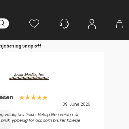
Logg inn
sjebeslag Snap off
Karakter: 5.0 av 5 mulige
lesen
Dato:
09. June 2026
 veldig bra finish. Veldig lite i veien når
i bruk, ypperlig for oss som bruker kalesje