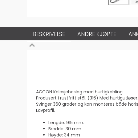
BESKRIVELSE
ANDRE KJØPTE
AN
ACCON Kalesjebeslag med hurtigkob­ling.
Produsert i rustfritt stål. (316) Med hur­tigutløser
Svinger 360 grader og kan monteres både horiso
Lavprofil.
Lengde: 915 mm.
Bredde: 30 mm.
Høyde: 34 mm