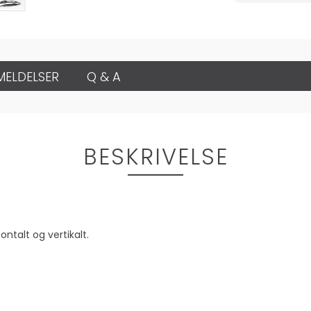
MELDELSER
Q & A
BESKRIVELSE
.
ntalt og vertikalt.