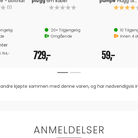
e - bolthull
plugg
6m kabel
pumpe
Plugg til
4.0 av 5 mulige
oljepåfylling
Karakter:
(1)
Høyde 105 mm
6 meter kabel
engelig
20+
Tilgjengelig
10
Tilgjen
SMB plugg
de
Omgående
Innen
4
d
nter
729,-
59,-
. 154,-
om andre kjøpte sammen med denne varen, og har nødvendigvis
ANMELDELSER