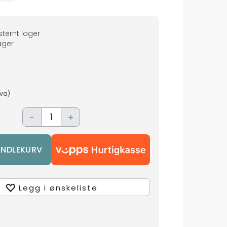
ternt lager
ger
mva)
-
+
Legg i ønskeliste