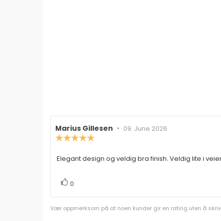
Forfatter:
Marius Gillesen
•
Omtaledato:
09. June 2026
Karakter:
5.0
av
Elegant design og veldig bra finish. Veldig lite i vei
Omtaletekst:
5
mulige
stemmer
Liker
0
Vær oppmerksom på at noen kunder gir en rating uten å skrive e