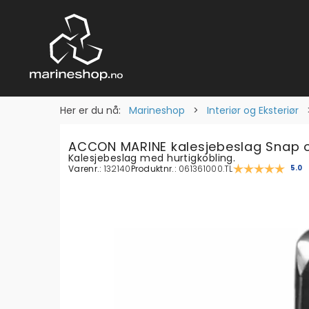
Her er du nå:
Marineshop
>
Interiør og Eksteriør
ACCON MARINE kalesjebeslag Snap o
Kalesjebeslag med hurtigkob­ling.
Varenr.:
132140
Produktnr.:
061361000.TL
Gjen
5.0