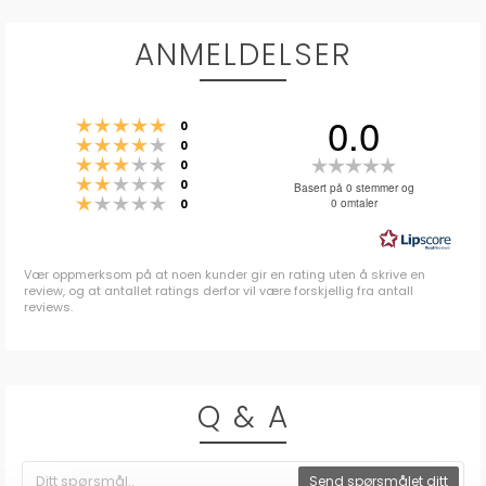
ANMELDELSER
0.0
Karakter: 5 av 5 mulige
stemmer
0
Karakter: 4 av 5 mulige
stemmer
0
Karakter: 3 av 5 mulige
Karakter:
stemmer
0
Karakter: 2 av 5 mulige
stemmer
0.0
0
Basert på 0 stemmer og
Karakter: 1 av 5 mulige
stemmer
0 omtaler
0
av
5
mulige
Vær oppmerksom på at noen kunder gir en rating uten å skrive en
review, og at antallet ratings derfor vil være forskjellig fra antall
reviews.
Q & A
Send spørsmålet ditt