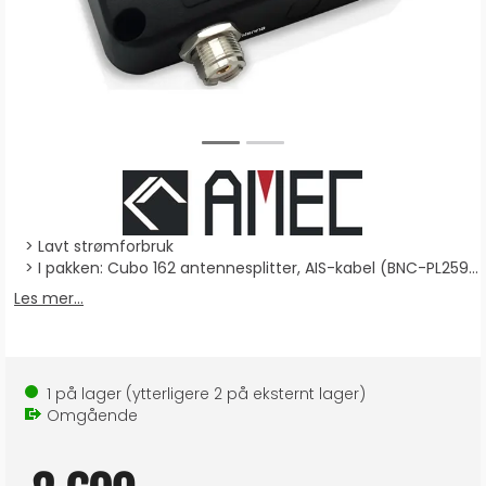
Lavt strømforbruk
I pakken: Cubo 162 antennesplitter, AIS-kabel (BNC-PL259, VHF-kabel (PL259-PL259), monteringsskruer, monteringsmal og bruksanvisning
Les mer...
1
på lager
(ytterligere
2
på eksternt lager
)
Omgående