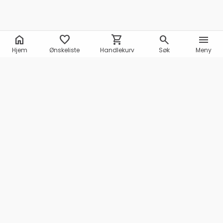
home
favorite
shopping_cart
search
menu
Hjem
Ønskeliste
Handlekurv
Søk
Meny