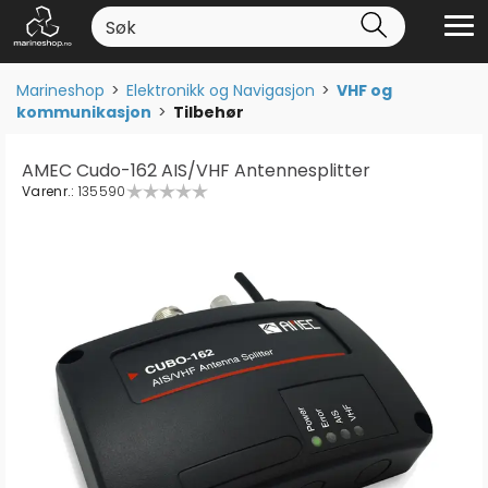
Marineshop
>
Elektronikk og Navigasjon
>
VHF og
kommunikasjon
>
Tilbehør
AMEC Cudo-162 AIS/VHF Antennesplitter
Varenr.:
135590