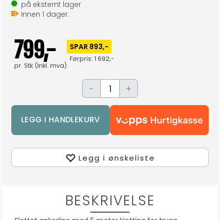
på eksternt lager
Innen
1
dager.
799,-
SPAR 893,-
Førpris:
1 692,-
pr.
Stk
(Inkl. mva)
-
+
Legg i ønskeliste
BESKRIVELSE