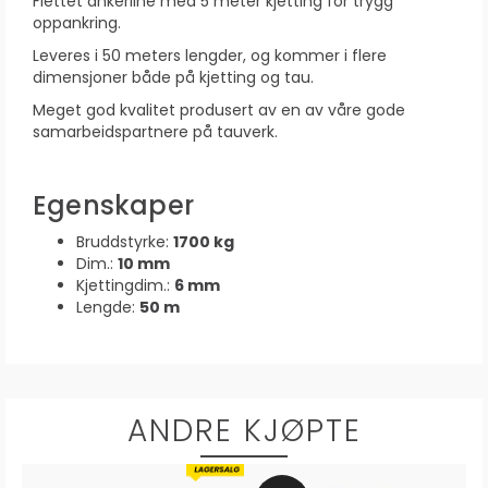
Flettet ankerline med 5 meter kjetting for trygg
oppankring.
Leveres i 50 meters lengder, og kommer i flere
dimensjoner både på kjetting og tau.
Meget god kvalitet produsert av en av våre gode
samarbeidspartnere på tauverk.
Egenskaper
Bruddstyrke:
1700 kg
Dim.:
10 mm
Kjettingdim.:
6 mm
Lengde:
50 m
ANDRE KJØPTE