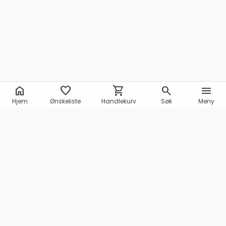
home
favorite
shopping_cart
search
menu
Hjem
Ønskeliste
Handlekurv
Søk
Meny