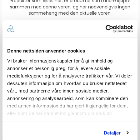
Produkter som vises her, er produkter som andre kjøpte
sammen med denne varen, og har nødvendigvis ingen
sammeheng med den aktuelle varen.
ANMELDELSER
Denne nettsiden anvender cookies
Vi bruker informasjonskapsler for å gi innhold og
0.0
Karakter: 5 av 5 mulige
stemmer
0
annonser et personlig preg, for å levere sosiale
Karakter: 4 av 5 mulige
stemmer
0
mediefunksjoner og for å analysere trafikken vår. Vi deler
Karakter: 3 av 5 mulige
Karakter:
stemmer
0
dessuten informasjon om hvordan du bruker nettstedet
Karakter: 2 av 5 mulige
stemmer
0.0
0
Basert på 0 stemmer og
Karakter: 1 av 5 mulige
stemmer
0 omtaler
0
vårt, med partnerne våre innen sosiale medier,
av
5
annonsering og analysearbeid, som kan kombinere den
mulige
med annen informasjon du har gjort tilgjengelig for dem,
Vær oppmerksom på at noen kunder gir en rating uten å skrive en
eller som de har samlet inn gjennom din bruk av
review, og at antallet ratings derfor vil være forskjellig fra antall
reviews.
tjenestene deres.
Detaljer