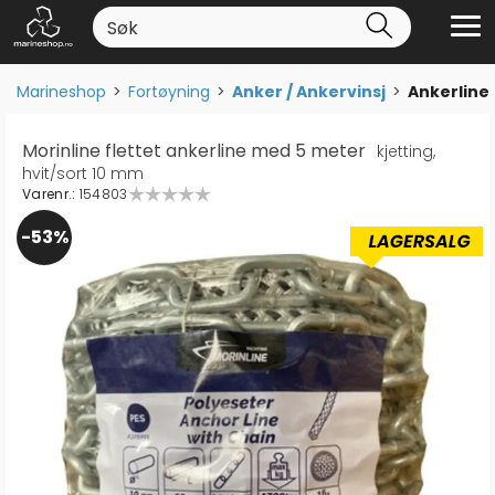
Marineshop
>
Fortøyning
>
Anker / Ankervinsj
>
Ankerline
Morinline flettet ankerline med 5 meter
kjetting,
hvit/sort 10 mm
Varenr.:
154803
53%