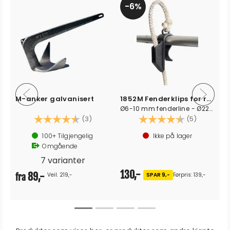
6%
M-anker galvanisert
1852M Fenderklips for rekke, 2-pk
Ø6-10 mm fenderline - Ø22-25mm rekke
Karakter:
4.7 av 5 mulige
Karakter:
4.4 av 5 
(3)
(5)
100+
Tilgjengelig
Ikke på lager
Omgående
7 varianter
130,-
89,-
Veil. 219,-
SPAR 9,-
Førpris: 139,-
fra