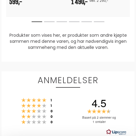
599,-
1 490,-
Veil. 2 290,-
Produkter som vises her, er produkter som andre kjøpte
sammen med denne varen, og har nødvendigvis ingen
sammeheng med den aktuelle varen.
ANMELDELSER
4.5
Karakter: 5 av 5 mulige
stemmer
1
Karakter: 4 av 5 mulige
stemmer
1
Karakter: 3 av 5 mulige
Karakter:
stemmer
0
Karakter: 2 av 5 mulige
stemmer
4.5
0
Basert på 2 stemmer og
Karakter: 1 av 5 mulige
stemmer
1 omtaler
0
av
5
mulige