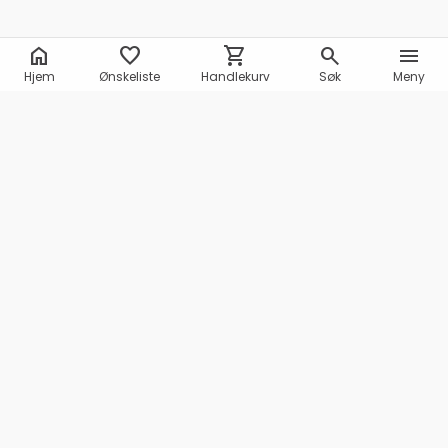
home
favorite
shopping_cart
search
menu
Hjem
Ønskeliste
Handlekurv
Søk
Meny
Marineshop AS