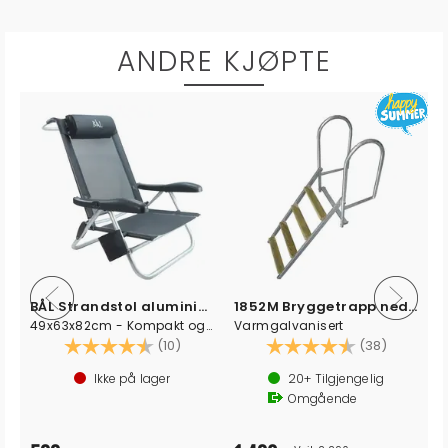
ANDRE KJØPTE
 - blå
BÅL Strandstol aluminium - Mørk grå
1852M Bryggetrapp nedfellbar i 4 trinn
49x63x82cm - Kompakt og justerbar
Varmgalvanisert
Karakter:
4.5 av 5 mulige
Karakter:
4.3 av 5
(10)
(38)
Ikke på lager
20+
Tilgjengelig
Omgående