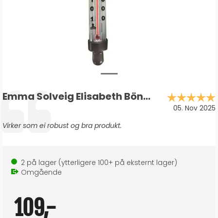
Forfatter:
Emma Solveig Elisabeth Bönnemark
Testimonial
Dato:
05. Nov 2025
Tekst:
Virker som ei robust og bra produkt.
2
på lager
(ytterligere
100+
på eksternt lager
)
Omgående
109,-