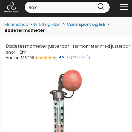
Marineshop
>
Fritid og Klær
>
Vannsport og lek
>
Badetermometer
Badetermometer justerbar
Termometer med justerbar
snor - 2m
Varenr.:
148296
Omtaler (
1
)
Gjennomsnittskarakter:
4.5
(
stemmer:
2
)