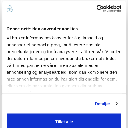
Forfatter:
Emma Solveig Elisabeth Bönnemark
Omtaledato:
KJØPER
Verifisert
05. Nov 2025
Dato
13. Oct 2025
Karakter:
for
5.0
kjøp:
av
Omtaletekst:
Virker som ei robust og bra produkt.
5
Denne nettsiden anvender cookies
mulige
Vi bruker informasjonskapsler for å gi innhold og
stemmer
Liker
0
annonser et personlig preg, for å levere sosiale
mediefunksjoner og for å analysere trafikken vår. Vi deler
Vær oppmerksom på at noen kunder gir en rating uten å skrive en
dessuten informasjon om hvordan du bruker nettstedet
review, og at antallet ratings derfor vil være forskjellig fra antall
reviews.
vårt, med partnerne våre innen sosiale medier,
annonsering og analysearbeid, som kan kombinere den
med annen informasjon du har gjort tilgjengelig for dem,
eller som de har samlet inn gjennom din bruk av
tjenestene deres.
Q & A
Detaljer
Send spørsmålet ditt
Tillat alle