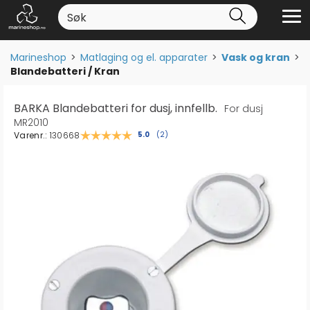
Marineshop
>
Matlaging og el. apparater
>
Vask og kran
>
Blandebatteri / Kran
BARKA Blandebatteri for dusj, innfellb.
For dusj
MR2010
Varenr.:
130668
Gjennomsnittskarakter:
5.0
(
stemmer:
2
)