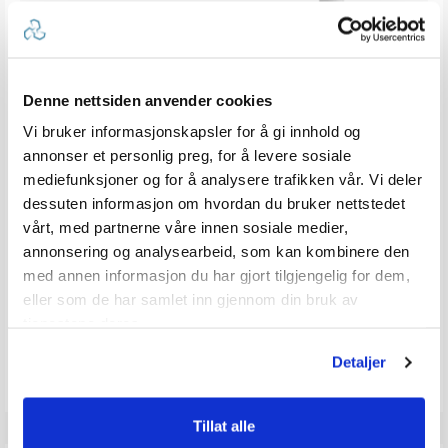
enger
DUNLOP Marine Kjølevannslange
OSCULATI Dusjhode - Mizar hvit
10 bar - opp til +100 °C - metervare
med trykknapp
Denne nettsiden anvender cookies
v 5 mulige
Karakter:
4.7 av 5 mulige
Karakter:
4.5 av 5 
(3)
(11)
Vi bruker informasjonskapsler for å gi innhold og
20+
Tilgjengelig
8
Tilgjengelig
annonser et personlig preg, for å levere sosiale
Omgående
Omgående
mediefunksjoner og for å analysere trafikken vår. Vi deler
5 varianter
dessuten informasjon om hvordan du bruker nettstedet
260,-
59,-
fra
vårt, med partnerne våre innen sosiale medier,
annonsering og analysearbeid, som kan kombinere den
med annen informasjon du har gjort tilgjengelig for dem,
eller som de har samlet inn gjennom din bruk av
tjenestene deres.
Produkter som vises her, er produkter som andre kjøpte
sammen med denne varen, og har nødvendigvis ingen
Detaljer
sammeheng med den aktuelle varen.
Tillat alle