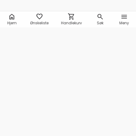
home
favorite
shopping_cart
search
menu
Hjem
Ønskeliste
Handlekurv
Søk
Meny
Marineshop AS