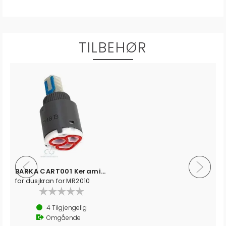
TILBEHØR
BARKA CART001 Keramisk tettning Ø25
for dusjkran for MR2010
4
Tilgjengelig
Omgående