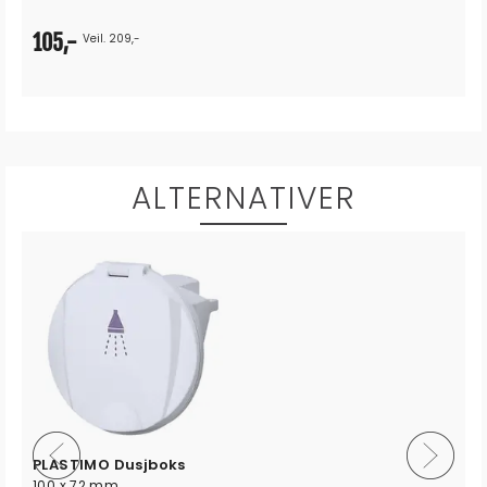
105,-
Veil. 209,-
ALTERNATIVER
PLASTIMO Dusjboks
100 x 72 mm