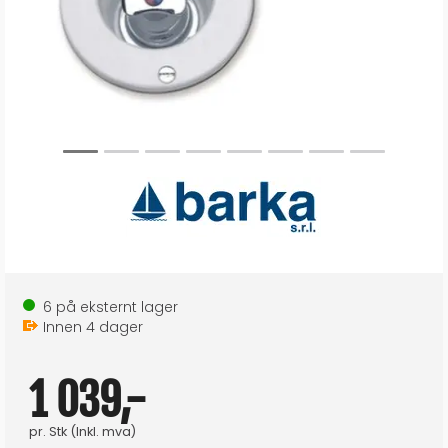
6
på eksternt lager
Innen
4
dager
1 039,-
pr.
Stk
(Inkl. mva)