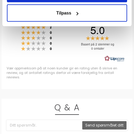
ANMELDELSER
Tilpass
5.0
Karakter: 5 av 5 mulige
stemmer
2
Karakter: 4 av 5 mulige
stemmer
0
Karakter: 3 av 5 mulige
Karakter:
stemmer
0
Karakter: 2 av 5 mulige
stemmer
5.0
0
Basert på 2 stemmer og
Karakter: 1 av 5 mulige
stemmer
0 omtaler
0
av
5
mulige
Vær oppmerksom på at noen kunder gir en rating uten å skrive en
review, og at antallet ratings derfor vil være forskjellig fra antall
reviews.
Q & A
Send spørsmålet ditt