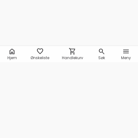
home
favorite
shopping_cart
search
menu
Hjem
Ønskeliste
Handlekurv
Søk
Meny