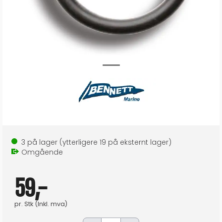
3
på lager
(ytterligere
19
på eksternt lager
)
Omgående
59,-
pr.
Stk
(Inkl. mva)