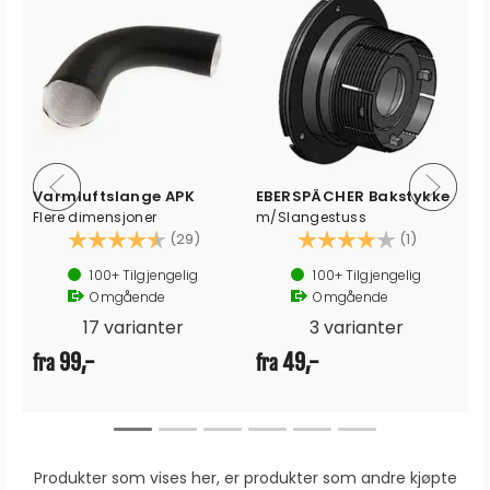
Varmluftslange APK
EBERSPÄCHER Bakstykke
Flere dimensjoner
m/Slangestuss
Karakter:
4.4 av 5 mulige
Karakter:
4.0 av 5 
(29)
(1)
100+
Tilgjengelig
100+
Tilgjengelig
Omgående
Omgående
17 varianter
3 varianter
99,-
49,-
fra
fra
Produkter som vises her, er produkter som andre kjøpte