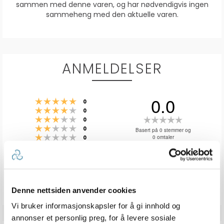
sammen med denne varen, og har nødvendigvis ingen
sammeheng med den aktuelle varen.
ANMELDELSER
0.0
Karakter: 5 av 5 mulige
stemmer
0
Karakter: 4 av 5 mulige
stemmer
0
Karakter: 3 av 5 mulige
Karakter:
stemmer
0
Karakter: 2 av 5 mulige
stemmer
0.0
0
Basert på 0 stemmer og
Karakter: 1 av 5 mulige
stemmer
0 omtaler
0
av
5
mulige
Vær oppmerksom på at noen kunder gir en rating uten å skrive en
review, og at antallet ratings derfor vil være forskjellig fra antall
reviews.
Denne nettsiden anvender cookies
Vi bruker informasjonskapsler for å gi innhold og
annonser et personlig preg, for å levere sosiale