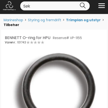
Marineshop
>
Styring og fremdrift
>
Trimplan og utstyr
>
Tilbehør
BENNETT O-ring for HPU
Reserve# VP-1155
Varenr.:
101743