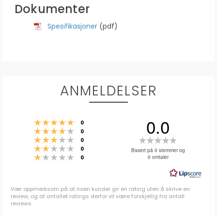
Dokumenter
Spesifikasjoner
(pdf)
ANMELDELSER
0.0
Karakter: 5 av 5 mulige
stemmer
0
Karakter: 4 av 5 mulige
stemmer
0
Karakter: 3 av 5 mulige
Karakter:
stemmer
0
Karakter: 2 av 5 mulige
stemmer
0.0
0
Basert på 0 stemmer og
Karakter: 1 av 5 mulige
stemmer
0 omtaler
0
av
5
mulige
Vær oppmerksom på at noen kunder gir en rating uten å skrive en
review, og at antallet ratings derfor vil være forskjellig fra antall
reviews.