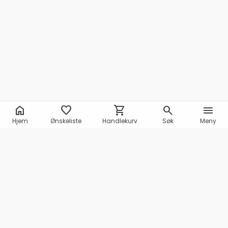
home
favorite
shopping_cart
search
menu
Hjem
Ønskeliste
Handlekurv
Søk
Meny