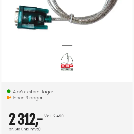
4
på eksternt lager
Innen
3
dager
2 312,-
Veil.
2 490,-
pr.
Stk
(Inkl. mva)