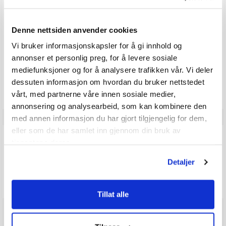
0.0
Karakter: 5 av 5 mulige
stemmer
0
Karakter: 4 av 5 mulige
stemmer
0
Karakter: 3 av 5 mulige
Karakter:
stemmer
0
Denne nettsiden anvender cookies
Karakter: 2 av 5 mulige
stemmer
0.0
0
Basert på 0 stemmer og
Karakter: 1 av 5 mulige
stemmer
0 omtaler
0
av
Vi bruker informasjonskapsler for å gi innhold og
5
annonser et personlig preg, for å levere sosiale
mulige
mediefunksjoner og for å analysere trafikken vår. Vi deler
Vær oppmerksom på at noen kunder gir en rating uten å skrive en
review, og at antallet ratings derfor vil være forskjellig fra antall
dessuten informasjon om hvordan du bruker nettstedet
reviews.
vårt, med partnerne våre innen sosiale medier,
annonsering og analysearbeid, som kan kombinere den
med annen informasjon du har gjort tilgjengelig for dem,
eller som de har samlet inn gjennom din bruk av
Q & A
tjenestene deres.
Detaljer
Send spørsmålet ditt
Tillat alle