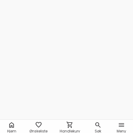
home
favorite
shopping_cart
search
menu
Hjem
Ønskeliste
Handlekurv
Søk
Meny