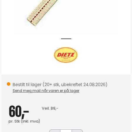
Bestilt til lager
(
20+
stk, ubekreftet
24.08.2026
)
Send meg mail når varen er på lager
60,-
Veil.
89,-
pr.
Stk
(Inkl. mva)