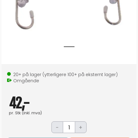
20+
på lager
(ytterligere
100+
på eksternt lager
)
Omgående
42,-
pr.
Stk
(Inkl. mva)
-
+