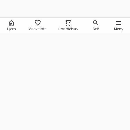
home
favorite
shopping_cart
search
menu
Hjem
Ønskeliste
Handlekurv
Søk
Meny