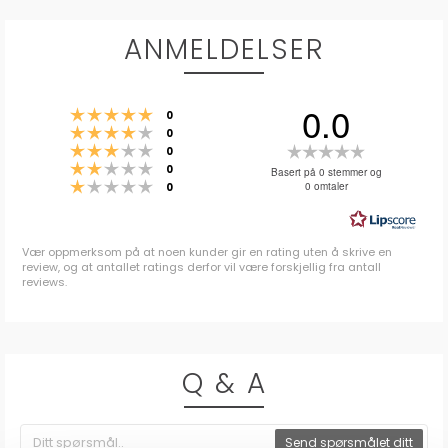
ANMELDELSER
0.0
Karakter: 5 av 5 mulige
stemmer
0
Karakter: 4 av 5 mulige
stemmer
0
Karakter: 3 av 5 mulige
Karakter:
stemmer
0
Karakter: 2 av 5 mulige
stemmer
0.0
0
Basert på 0 stemmer og
Karakter: 1 av 5 mulige
stemmer
0 omtaler
0
av
5
mulige
Vær oppmerksom på at noen kunder gir en rating uten å skrive en
review, og at antallet ratings derfor vil være forskjellig fra antall
reviews.
Q & A
Send spørsmålet ditt