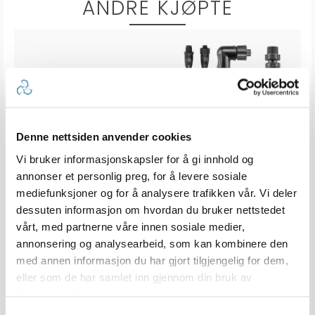
ANDRE KJØPTE
Denne nettsiden anvender cookies
Vi bruker informasjonskapsler for å gi innhold og
annonser et personlig preg, for å levere sosiale
, Sink
DUNLOP Sanitærslange Marine metervare
GARMIN NMEA 2000 Nettverkskabel
mediefunksjoner og for å analysere trafikken vår. Vi deler
Z
Septikslange ISO 8099 - 7 bar -gasstett
Backbone & Drop
Karakter:
4.9 av 5 mulige
Karakter:
4.1 av 5 
(15)
(10)
dessuten informasjon om hvordan du bruker nettstedet
vårt, med partnerne våre innen sosiale medier,
16
Tilgjengelig
100+
Tilgjengelig
annonsering og analysearbeid, som kan kombinere den
Omgående
Omgående
med annen informasjon du har gjort tilgjengelig for dem,
4 varianter
7 varianter
eller som de har samlet inn gjennom din bruk av
299,-
239,-
Veil. 395,-
fra
fra
tjenestene deres.