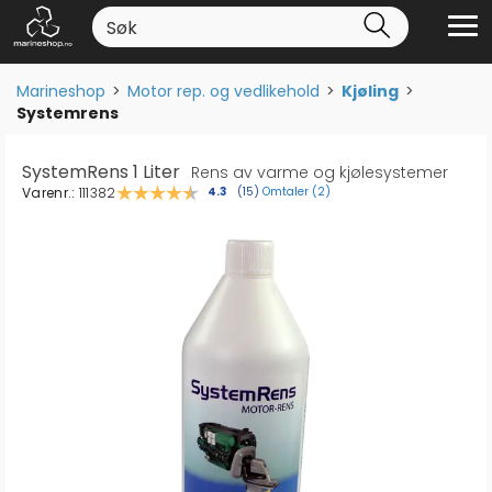
Marineshop
>
Motor rep. og vedlikehold
>
Kjøling
>
Systemrens
SystemRens 1 Liter
Rens av varme og kjølesystemer
Varenr.:
111382
Omtaler (
2
)
Gjennomsnittskarakter:
4.3
(
stemmer:
15
)