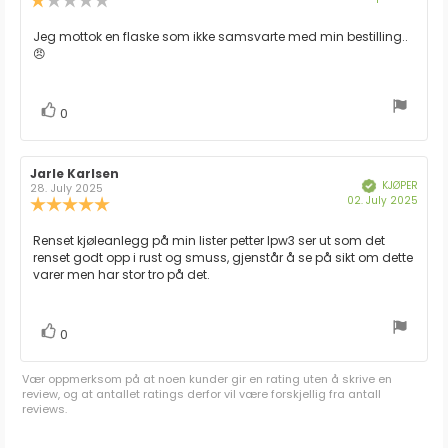
for
1.0
kjøp:
av
Omtaletekst:
Jeg mottok en flaske som ikke samsvarte med min bestilling..
5
😠
mulige
stemmer
Liker
0
Forfatter:
Jarle Karlsen
Omtaledato:
KJØPER
Verifisert
28. July 2025
Dato
02. July 2025
Karakter:
for
5.0
kjøp:
av
Omtaletekst:
Renset kjøleanlegg på min lister petter lpw3 ser ut som det
5
renset godt opp i rust og smuss, gjenstår å se på sikt om dette
mulige
varer men har stor tro på det.
stemmer
Liker
0
Vær oppmerksom på at noen kunder gir en rating uten å skrive en
review, og at antallet ratings derfor vil være forskjellig fra antall
reviews.