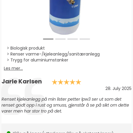
Biologisk produkt
Renser varme-/kjøleanlegg/sanitæranlegg
Trygg for aluminiumstanker
Les mer...
Forfatter:
Jarle Karlsen
Karakter: 5.0 av 
Testimonial
Dato:
28. July 2025
Tekst:
Renset kjøleanlegg på min lister petter lpw3 ser ut som det
renset godt opp i rust og smuss, gjenstår å se på sikt om dette
varer men har stor tro på det.