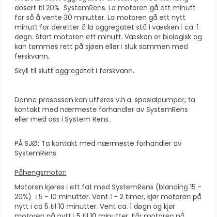
dosert til 20% SystemRens. La motoren gå
ett minutt
for så å vente 30 minutter. La motoren gå ett nytt
minutt for deretter å la aggregatet stå i væsken i ca. 1
døgn. Start motoren
ett minutt. Væsken er biologisk og
kan tømmes rett på sjøen eller i sluk sammen med
ferskvann.
Skyll til slutt
aggregatet i ferskvann.
Denne prosessen kan utføres v.h.a. spesialpumper, ta
kontakt med nærmeste
forhandler av SystemRens
eller med oss i System Rens.
PÅ SJØ: Ta kontakt med nærmeste forhandler av
SystemRens
Påhengsmotor:
Motoren kjøres i ett fat med SystemRens (blanding 15 -
20%) i 5 - 10 minutter. Vent 1 - 2 timer, kjør
motoren på
nytt i ca 5 til 10 minutter. Vent ca. 1 døgn og kjør
motoren på nytt i 5 til 10 minutter. Får motoren
nå