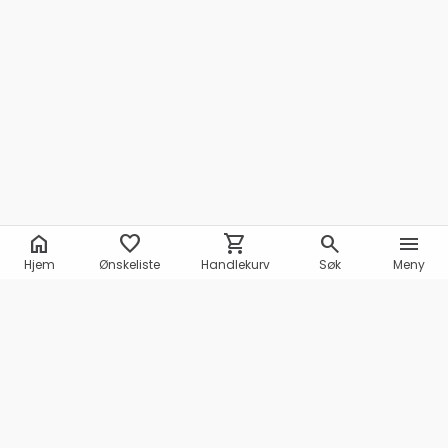
home
favorite
shopping_cart
search
menu
Hjem
Ønskeliste
Handlekurv
Søk
Meny