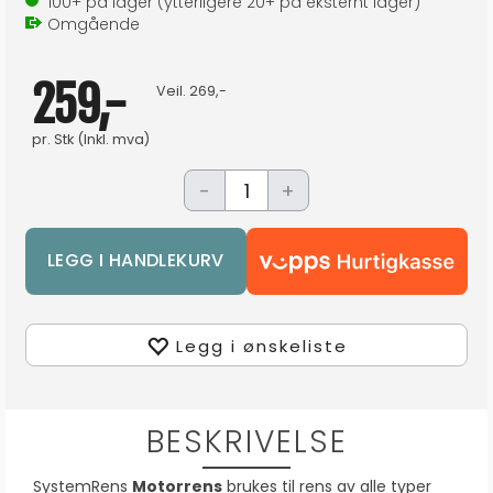
100+
på lager
(ytterligere
20+
på eksternt lager
)
Omgående
259,-
Veil.
269,-
pr.
Stk
(Inkl. mva)
-
+
Legg i ønskeliste
BESKRIVELSE
SystemRens
Motorrens
brukes til rens av alle typer