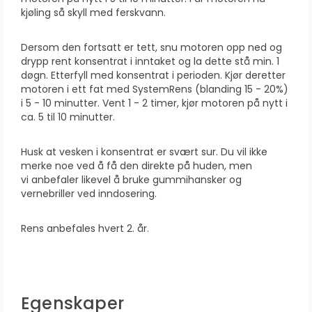
kjøling så skyll med ferskvann.
Dersom den fortsatt er tett, snu motoren opp ned og
drypp rent konsentrat i inntaket og la dette stå min. 1
dø
gn. Etterfyll med konsentrat i perioden. Kjør deretter
motoren
i ett fat med SystemRens (blanding 15 - 20%)
i 5 - 10 minutter. Vent 1 - 2 timer, kjør motoren på nytt i
ca. 5 til 10 minutter.
Husk at vesken i konsentrat er svært sur. Du vil ikke
merke noe ved å få den direkte på huden, men
vi
anbefaler likevel å bruke gummihansker og
vernebriller ved inndosering.
Rens anbefales hvert 2. år.
Egenskaper