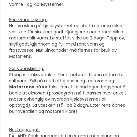
varme- og kjølesystemer.
Ferskvannskjøling:
Hell væsken på kjølesystemet og start motoren slik at
væsken får sirkulere godt. Kjør gjerne noen turer slik at
motoren blir varm. La stoffet virke ca 2 døgn. Tapp av,
skyll godt igjennom og fyll med rent vann og
frostvæske.
NB:
Sinkanoder må fjernes før bruk av
Motorrens.
Saltvannskjøling:
Steng inntaksventilen. Tørn motoren til den er tom for
saltvann. Fyll på med riktig dosering ferskvann og
Motorrens
på inntakssiden, til blandingen begynner å
boble ut eksosen (prosedyren må tilpasses hver enkelt
motor avhengig av hvordan kjølesystemet er
oppbygd). La væsken stå i ca 2 døgn. Etter rens åpnes
bunnventilen og motoren kjøres.
Hekkaggregat:
PÅ LAND: Senk aggregatet i en stamp med blanding