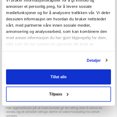
annonser et personlig preg, for å levere sosiale
mediefunksjoner og for å analysere trafikken vår. Vi deler
Produkter som vises her, er produkter som andre kjøpte
dessuten informasjon om hvordan du bruker nettstedet
sammen med denne varen, og har nødvendigvis ingen
vårt, med partnerne våre innen sosiale medier,
sammeheng med den aktuelle varen.
annonsering og analysearbeid, som kan kombinere den
med annen informasjon du har gjort tilgjengelig for dem,
eller som de har samlet inn gjennom din bruk av
tjenestene deres.
ANMELDELSER
Detaljer
0.0
Karakter: 5 av 5 mulige
stemmer
0
Karakter: 4 av 5 mulige
stemmer
Tillat alle
0
Karakter: 3 av 5 mulige
Karakter:
stemmer
0
Karakter: 2 av 5 mulige
stemmer
0.0
0
Basert på 0 stemmer og
Karakter: 1 av 5 mulige
stemmer
0 omtaler
0
av
Tilpass
5
mulige
Vær oppmerksom på at noen kunder gir en rating uten å skrive en
review, og at antallet ratings derfor vil være forskjellig fra antall
reviews.