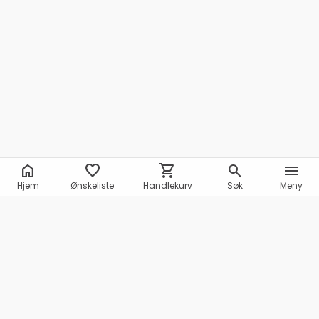
home
favorite
shopping_cart
search
menu
Hjem
Ønskeliste
Handlekurv
Søk
Meny