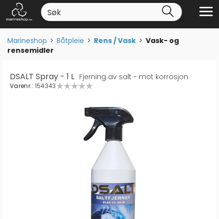
Marineshop
>
Båtpleie
>
Rens / Vask
>
Vask- og
rensemidler
DSALT Spray - 1 L
Fjerning av salt - mot korrosjon
Varenr.:
154343