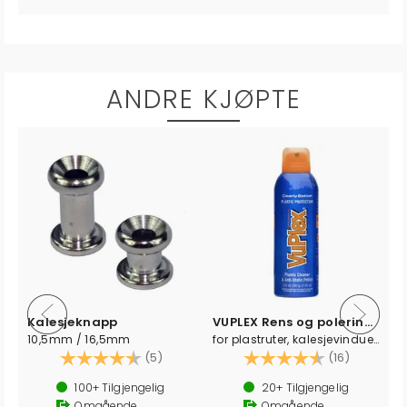
ANDRE KJØPTE
 B50"
Kalesjeknapp
VUPLEX Rens og poleringsmiddel
10,5mm / 16,5mm
for plastruter, kalesjevinduer m.m
Karakter:
4.6 av 5 mulige
Karakter:
4.7 av 5
(5)
(16)
100+
Tilgjengelig
20+
Tilgjengelig
Omgående
Omgående