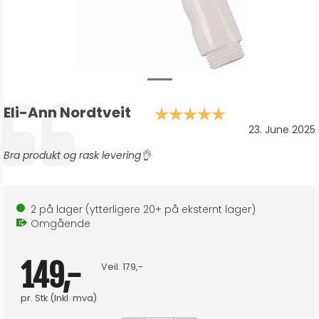
Forfatter:
Eli-Ann Nordtveit
Karakter: 5.0
Testimonial
Dato:
23. June 2025
Tekst:
Bra produkt og rask levering👌
2
på lager
(ytterligere
20+
på eksternt lager
)
Omgående
149,-
Veil.
179,-
pr.
Stk
(Inkl. mva)