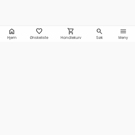
home
favorite
shopping_cart
search
menu
Hjem
Ønskeliste
Handlekurv
Søk
Meny