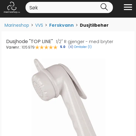
Marineshop
>
VVS
>
Ferskvann
>
Dusjtilbehør
Dusjhode "TOP LINE"
1/2" R gjenger - med bryter
Varenr.:
105979
Omtaler (
1
)
Gjennomsnittskarakter:
5.0
(
stemmer:
4
)