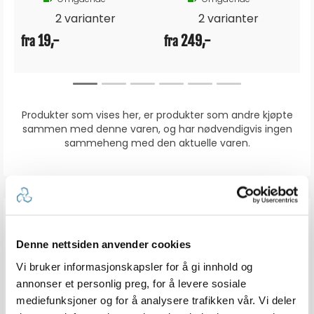
2 varianter
2 varianter
19,-
249,-
fra
fra
Produkter som vises her, er produkter som andre kjøpte
sammen med denne varen, og har nødvendigvis ingen
sammeheng med den aktuelle varen.
ANMELDELSER
Denne nettsiden anvender cookies
5.0
Karakter: 5 av 5 mulige
stemmer
4
Vi bruker informasjonskapsler for å gi innhold og
Karakter: 4 av 5 mulige
stemmer
0
annonser et personlig preg, for å levere sosiale
Karakter: 3 av 5 mulige
Karakter:
stemmer
0
mediefunksjoner og for å analysere trafikken vår. Vi deler
Karakter: 2 av 5 mulige
stemmer
5.0
0
Basert på 4 stemmer og