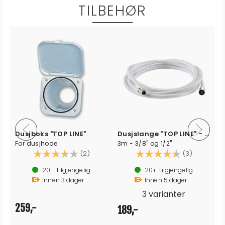
TILBEHØR
Dusjboks "TOP LINE"
Dusjslange "TOP LINE" - Armert
For dusjhode
3m - 3/8" og 1/2"
Karakter:
3.5 av 5 mulige
Karakter:
4.7 av 5 
(2)
(3)
20+
Tilgjengelig
20+
Tilgjengelig
Innen
3
dager
Innen
5
dager
3 varianter
259,-
189,-