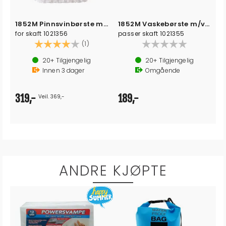
1852M Pinnsvinbørste m/vanntilkobling
1852M Vaskebørste m/vanntilkobling
for skaft 1021356
passer skaft 1021355
Karakter:
4.0 av 5 mulige
(1)
20+
Tilgjengelig
20+
Tilgjengelig
Innen
3
dager
Omgående
319,-
189,-
Veil. 369,-
ANDRE KJØPTE