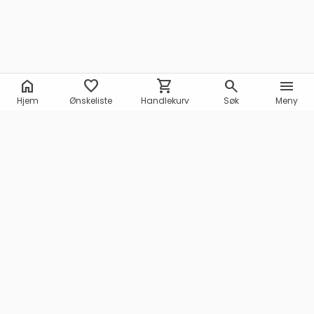
home
favorite
shopping_cart
search
menu
Hjem
Ønskeliste
Handlekurv
Søk
Meny