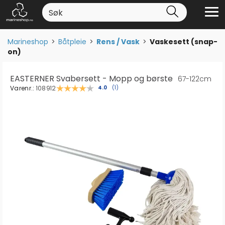
Marineshop
>
Båtpleie
>
Rens / Vask
>
Vaskesett (snap-
on)
EASTERNER Svabersett - Mopp og børste
67-122cm
Varenr.:
108912
Gjennomsnittskarakter:
4.0
(
stemmer:
1
)