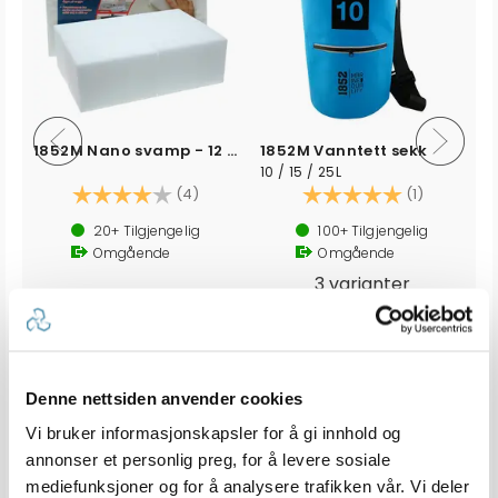
1852M Nano svamp - 12 pk
1852M Vanntett sekk
10 / 15 / 25L
Karakter:
4.0 av 5 mulige
Karakter:
5.0 av 5 
(4)
(1)
20+
Tilgjengelig
100+
Tilgjengelig
Omgående
Omgående
3 varianter
59,-
Veil. 89,-
145,-
Veil. 339,-
fra
Denne nettsiden anvender cookies
Vi bruker informasjonskapsler for å gi innhold og
Produkter som vises her, er produkter som andre kjøpte
sammen med denne varen, og har nødvendigvis ingen
annonser et personlig preg, for å levere sosiale
sammeheng med den aktuelle varen.
mediefunksjoner og for å analysere trafikken vår. Vi deler