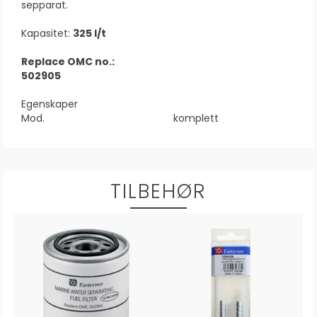
sepparat.
Kapasitet:
325 l/t
Replace OMC no.:
502905
Egenskaper
Mod.
komplett
TILBEHØR