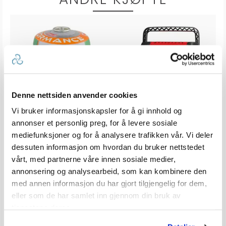
Denne nettsiden anvender cookies
Vi bruker informasjonskapsler for å gi innhold og
COLEMAN Gassboks Performance
ZOBO Gass varmeovn - 2600W
annonser et personlig preg, for å levere sosiale
EN 417 gjengeventil
for propan 7/16NS EN417
mediefunksjoner og for å analysere trafikken vår. Vi deler
Karakter:
5.0 av 5 mulige
Karakter:
4.3 av 5 
(1)
(4)
dessuten informasjon om hvordan du bruker nettstedet
vårt, med partnerne våre innen sosiale medier,
100+
Tilgjengelig
20+
Tilgjengelig
Omgående
Innen
3
dager
annonsering og analysearbeid, som kan kombinere den
2 varianter
med annen informasjon du har gjort tilgjengelig for dem,
eller som de har samlet inn gjennom din bruk av
1 689,-
Veil. 1 690,-
109,-
fra
tjenestene deres.