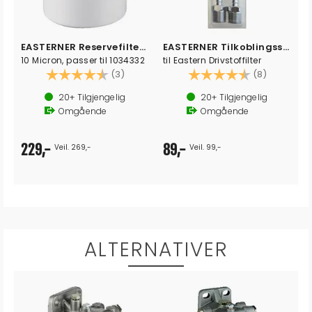
EASTERNER Reservefilter C14554
EASTERNER Tilkoblingssett 8mm
10 Micron, passer til 1034332
til Eastern Drivstoffilter
Karakter:
4.7 av 5 mulige
Karakter:
4.8 av 5 
(3)
(8)
20+
Tilgjengelig
20+
Tilgjengelig
Omgående
Omgående
229,-
89,-
Veil. 269,-
Veil. 99,-
ALTERNATIVER