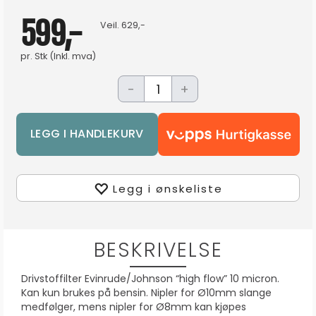
599,-
Veil.
629,-
pr.
Stk
(Inkl. mva)
-
+
Legg i ønskeliste
BESKRIVELSE
Drivstoffilter Evinrude/Johnson “high flow” 10 micron.
Kan kun brukes på bensin. Nipler for Ø10mm slange
medfølger, mens nipler for Ø8mm kan kjøpes