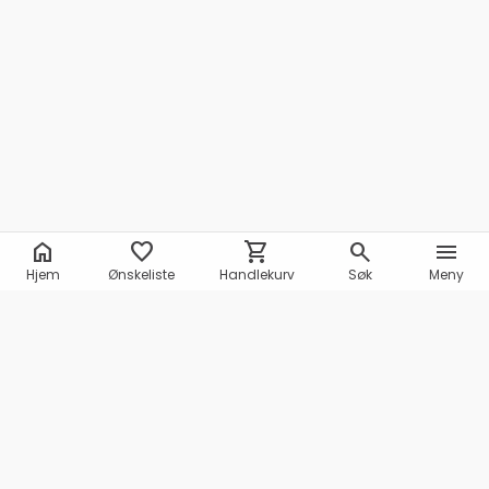
home
favorite
shopping_cart
search
menu
Hjem
Ønskeliste
Handlekurv
Søk
Meny