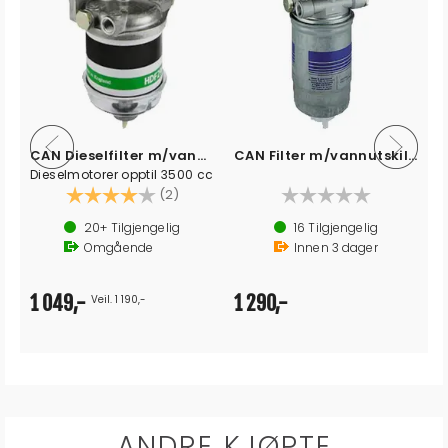
CAN Dieselfilter m/vannutskiller 50 l/t
CAN Filter m/vannutskiller 80 l/t
Dieselmotorer opptil 3500 cc
Karakter:
4.0 av 5 mulige
(2)
20+
Tilgjengelig
16
Tilgjengelig
Omgående
Innen
3
dager
1 049,-
1 290,-
Veil. 1 190,-
ANDRE KJØPTE