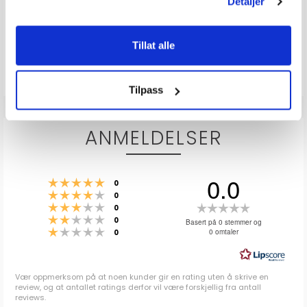
Detaljer
Produkter som vises her, er produkter som andre kjøpte
Tillat alle
sammen med denne varen, og har nødvendigvis ingen
sammeheng med den aktuelle varen.
Tilpass
ANMELDELSER
0.0
Karakter: 5 av 5 mulige
stemmer
0
Karakter: 4 av 5 mulige
stemmer
0
Karakter: 3 av 5 mulige
Karakter:
stemmer
0
Karakter: 2 av 5 mulige
stemmer
0.0
0
Basert på 0 stemmer og
Karakter: 1 av 5 mulige
stemmer
0 omtaler
0
av
5
mulige
Vær oppmerksom på at noen kunder gir en rating uten å skrive en
review, og at antallet ratings derfor vil være forskjellig fra antall
reviews.