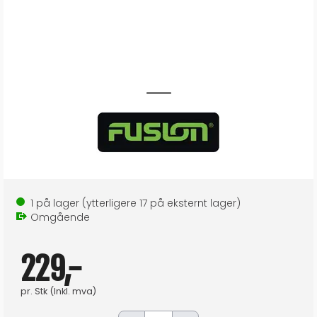
1
på lager
(ytterligere
17
på eksternt lager
)
Omgående
229,-
pr.
Stk
(Inkl. mva)