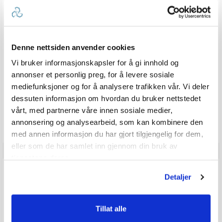
ANMELDELSER
5.0
Karakter: 5 av 5 mulige
stemmer
1
Denne nettsiden anvender cookies
Karakter: 4 av 5 mulige
stemmer
0
Karakter: 3 av 5 mulige
Karakter:
stemmer
0
Vi bruker informasjonskapsler for å gi innhold og
Karakter: 2 av 5 mulige
stemmer
5.0
0
Basert på 1 stemmer og
Karakter: 1 av 5 mulige
annonser et personlig preg, for å levere sosiale
stemmer
0 omtaler
0
av
mediefunksjoner og for å analysere trafikken vår. Vi deler
5
mulige
dessuten informasjon om hvordan du bruker nettstedet
Vær oppmerksom på at noen kunder gir en rating uten å skrive en
vårt, med partnerne våre innen sosiale medier,
review, og at antallet ratings derfor vil være forskjellig fra antall
annonsering og analysearbeid, som kan kombinere den
reviews.
med annen informasjon du har gjort tilgjengelig for dem,
eller som de har samlet inn gjennom din bruk av
tjenestene deres.
Q & A
Detaljer
Send spørsmålet ditt
Tillat alle