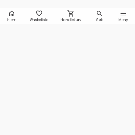
home
favorite
shopping_cart
search
menu
Hjem
Ønskeliste
Handlekurv
Søk
Meny
Marineshop AS