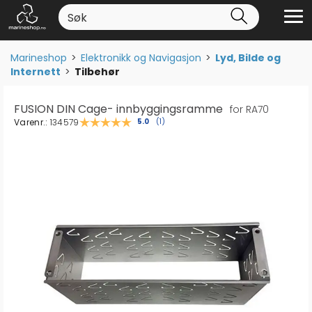
Marineshop
>
Elektronikk og Navigasjon
>
Lyd, Bilde og
Internett
>
Tilbehør
FUSION DIN Cage- innbyggingsramme
for RA70
Varenr.:
134579
Gjennomsnittskarakter:
5.0
(
stemmer:
1
)