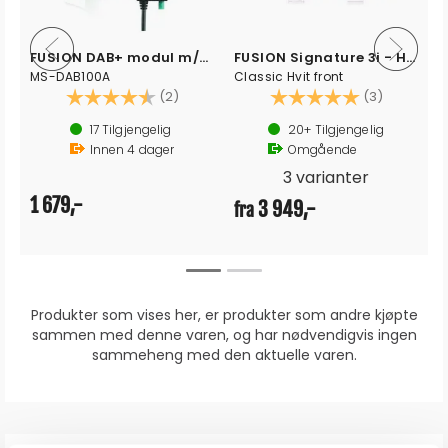
FUSION DAB+ modul m/antenne
FUSION Signature 3i - Høyttalere
MS-DAB100A
Classic Hvit front
Karakter:
4.5 av 5 mulige
Karakter:
5.0 av 5 
(2)
(3)
17
Tilgjengelig
20+
Tilgjengelig
Innen
4
dager
Omgående
3 varianter
1 679,-
3 949,-
fra
Produkter som vises her, er produkter som andre kjøpte
sammen med denne varen, og har nødvendigvis ingen
sammeheng med den aktuelle varen.