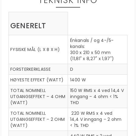
TEKNISK INFO
GENERELT
Énkanals / og 4-/5-
kanals:
FYSISKE MÅL (L X B X H)
300 x 210 x 50 mm
(11,81" x 8,27" x 1,97")
FORSTERKERKLASSE
D
HØYESTE EFFEKT (WATT)
1400 W
TOTAL NOMINELL
150 W RMS x 4 ved 14,4 V
UTGANGSEFFEKT – 4 OHM
inngang – 4 ohm < 1%
(WATT)
THD
TOTAL NOMINELL
220 W RMS x 4 ved
UTGANGSEFFEKT – 2 OHM
14,4 V inngang – 2 ohm
(WATT)
< 1% THD