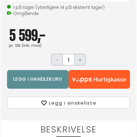
1
på lager
(ytterligere
14
på eksternt lager
)
Omgående
5 599,-
pr.
Stk
(Inkl. mva)
-
+
Legg i ønskeliste
BESKRIVELSE