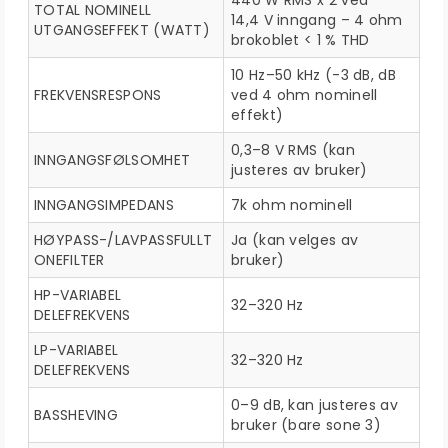
440 W RMS x 2 ved
TOTAL NOMINELL
14,4 V inngang – 4 ohm
UTGANGSEFFEKT (WATT)
brokoblet < 1 % THD
10 Hz–50 kHz (-3 dB, dB
FREKVENSRESPONS
ved 4 ohm nominell
effekt)
0,3–8 V RMS (kan
INNGANGSFØLSOMHET
justeres av bruker)
INNGANGSIMPEDANS
7k ohm nominell
HØYPASS-/LAVPASSFULLT
Ja (kan velges av
ONEFILTER
bruker)
HP-VARIABEL
32–320 Hz
DELEFREKVENS
LP-VARIABEL
32–320 Hz
DELEFREKVENS
0–9 dB, kan justeres av
BASSHEVING
bruker (bare sone 3)