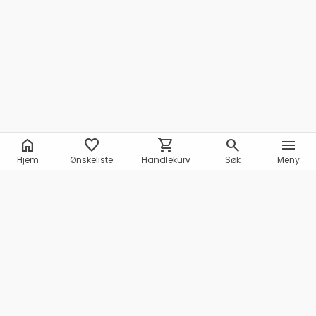
home
favorite
shopping_cart
search
menu
Hjem
Ønskeliste
Handlekurv
Søk
Meny