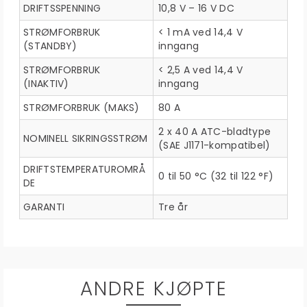
DRIFTSSPENNING
10,8 V – 16 V DC
STRØMFORBRUK
< 1 mA ved 14,4 V
(STANDBY)
inngang
STRØMFORBRUK
< 2,5 A ved 14,4 V
(INAKTIV)
inngang
STRØMFORBRUK (MAKS)
80 A
2 x 40 A ATC-bladtype
NOMINELL SIKRINGSSTRØM
(SAE J1171-kompatibel)
DRIFTSTEMPERATUROMRÅ
0 til 50 °C (32 til 122 °F)
DE
GARANTI
Tre år
ANDRE KJØPTE