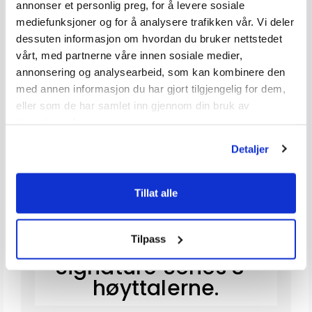
annonser et personlig preg, for å levere sosiale
mediefunksjoner og for å analysere trafikken vår. Vi deler
dessuten informasjon om hvordan du bruker nettstedet
vårt, med partnerne våre innen sosiale medier,
annonsering og analysearbeid, som kan kombinere den
med annen informasjon du har gjort tilgjengelig for dem,
eller som de har samlet inn gjennom din bruk av
tjenestene deres.
Detaljer
Tillat alle
Opplev førsteklasses
akustisk ytelse med
Tilpass
Signature Series 3-
høyttalerne.