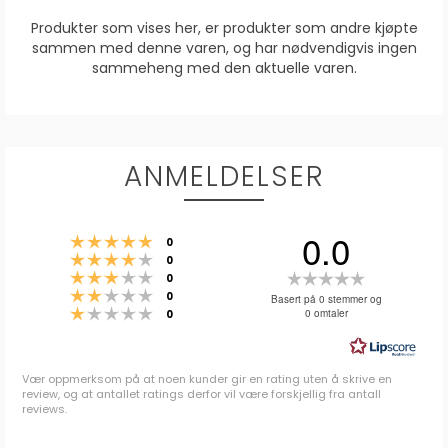
Produkter som vises her, er produkter som andre kjøpte
sammen med denne varen, og har nødvendigvis ingen
sammeheng med den aktuelle varen.
ANMELDELSER
0.0
Karakter: 5 av 5 mulige
stemmer
0
Karakter: 4 av 5 mulige
stemmer
0
Karakter: 3 av 5 mulige
Karakter:
stemmer
0
Karakter: 2 av 5 mulige
stemmer
0.0
0
Basert på 0 stemmer og
Karakter: 1 av 5 mulige
stemmer
0 omtaler
0
av
5
mulige
Vær oppmerksom på at noen kunder gir en rating uten å skrive en
review, og at antallet ratings derfor vil være forskjellig fra antall
reviews.