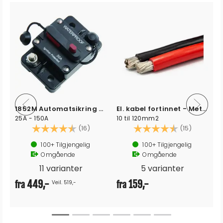
1852M Automatsikring utenpåliggende
El. kabel fortinnet - Metervare
25A - 150A
10 til 120mm2
Karakter:
4.5 av 5 mulige
Karakter:
4.3 av 5
(16)
(15)
100+
Tilgjengelig
100+
Tilgjengelig
Omgående
Omgående
11 varianter
5 varianter
449,-
159,-
Veil. 519,-
fra
fra