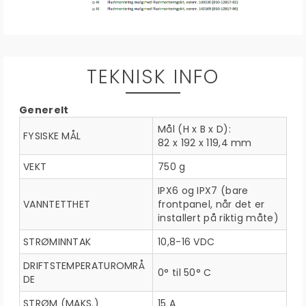
TEKNISK INFO
Generelt
Mål (H x B x D):
FYSISKE MÅL
82 x 192 x 119,4 mm
VEKT
750 g
IPX6 og IPX7 (bare
VANNTETTHET
frontpanel, når det er
installert på riktig måte)
STRØMINNTAK
10,8-16 VDC
DRIFTSTEMPERATUROMRÅ
0­° til 50° C
DE
STRØM (MAKS.)
15 A