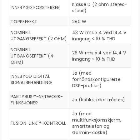
Klasse D (2 ohm stereo-
INNEBYGD FORSTERKER
stabil)
TOPPEFFEKT
280 W
NOMINELL
43 W rms x 4 ved 14,4 V
UTGANGSEFFEKT (2 OHM)
inngang < 10 % THD
NOMINELL
26 W rms x 4 ved 14,4 V
UTGANGSEFFEKT (4
inngang < 10 % THD
OHM)
Ja (med
INNEBYGD DIGITAL
forhåndskonfigurerte
SIGNALBEHANDLING
DSP-profiler)
PARTYBUS™-NETWORK-
Ja (kablet eller trådløs)
FUNKSJONER
Ja (med
multifunksjonsskjerm,
FUSION-LINK™-KONTROLL
smarttelefon og
Garmin-klokke)