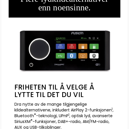
enn noensinne.
FRIHETEN TIL Å VELGE Å
LYTTE TIL DET DU VIL
Dra nytte av de mange tilgjengelige
1
kildealternativene, inkludert AirPlay 2-funksjonen
,
®
1
Bluetooth
-teknologi, UPnP
, optisk lyd, avanserte
®
SiriusXM
-funksjoner, DAB+-radio, AM/FM-radio,
AUX og USB-tilkoblinger.