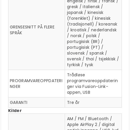
engelsk / finsk / fransk /
gresk / italiensk /
japansk / kinesisk
(forenklet) / kinesisk
(tradisjonell) / koreansk
GRENSESNITT PÅ FLERE
/ kroatisk / nederlandsk
SPRÅK
/ norsk / polsk /
portugisisk (BR) /
portugisisk (PT) /
slovensk / spansk /
svensk / thai / tsjekkisk /
tyrkisk / tysk
Trådløse
PROGRAMVAREOPPDATERI
programvareoppdaterin
NGER
ger via Fusion-Link-
appen, USB
GARANTI
Tre år
Kilder
AM / FM / Bluetooth /
Apple AirPlay 2 / digital