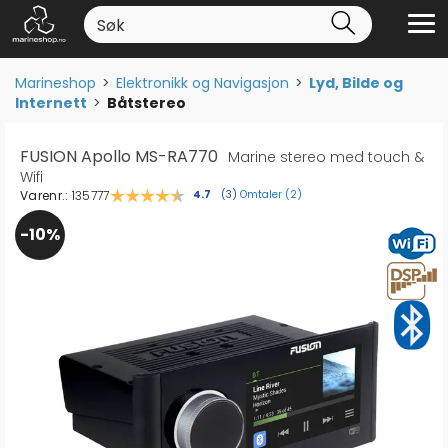
Marineshop
>
Elektronikk og Navigasjon
>
Lyd, Bilde og
Internett
>
Båtstereo
FUSION Apollo MS-RA770
Marine stereo med touch &
Wifi
Varenr.:
135777
Omtaler (
2
)
Gjennomsnittskarakter:
4.7
(
stemmer:
3
)
10%