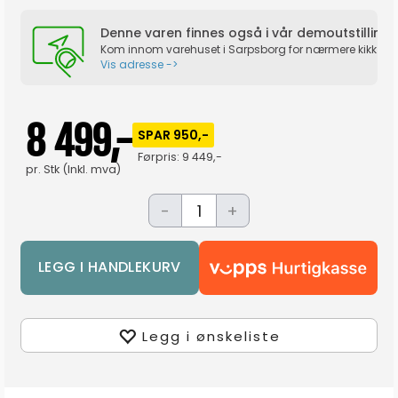
Denne varen finnes også i vår demoutstilling!
Kom innom varehuset i Sarpsborg for nærmere kikk på p
Vis adresse ->
8 499,-
SPAR 950,-
Førpris:
9 449,-
pr.
Stk
(Inkl. mva)
-
+
Legg i ønskeliste