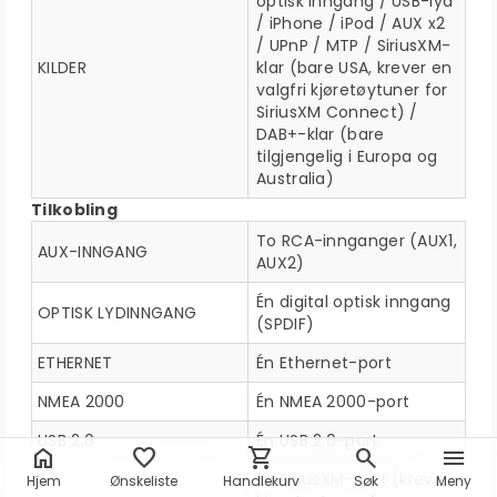
optisk inngang / USB-lyd
/ iPhone / iPod / AUX x2
/ UPnP / MTP / SiriusXM-
KILDER
klar (bare USA, krever en
valgfri kjøretøytuner for
SiriusXM Connect) /
DAB+-klar (bare
tilgjengelig i Europa og
Australia)
Tilkobling
To RCA-innganger (AUX1,
AUX-INNGANG
AUX2)
Én digital optisk inngang
OPTISK LYDINNGANG
(SPDIF)
ETHERNET
Én Ethernet-port
NMEA 2000
Én NMEA 2000-port
USB 2,0
Én USB 2.0-port
home
favorite
shopping_cart
search
menu
Én SiriusXM-port (krever
Hjem
Ønskeliste
Handlekurv
Søk
Meny