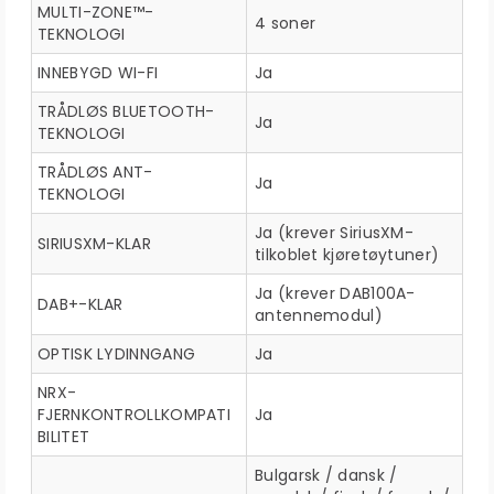
MULTI-ZONE™-
4 soner
TEKNOLOGI
INNEBYGD WI-FI
Ja
TRÅDLØS BLUETOOTH-
Ja
TEKNOLOGI
TRÅDLØS ANT-
Ja
TEKNOLOGI
Ja (krever SiriusXM-
SIRIUSXM-KLAR
tilkoblet kjøretøytuner)
Ja (krever DAB100A-
DAB+-KLAR
antennemodul)
OPTISK LYDINNGANG
Ja
NRX-
FJERNKONTROLLKOMPATI
Ja
BILITET
Bulgarsk / dansk /