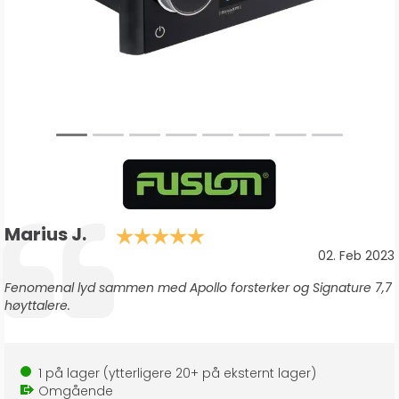
Forfatter:
Marius J.
Karakter: 5.0 av 5 mu
Testimonial
Dato:
02. Feb 2023
Tekst:
Fenomenal lyd sammen med Apollo forsterker og Signature 7,7
høyttalere.
1
på lager
(ytterligere
20+
på eksternt lager
)
Omgående