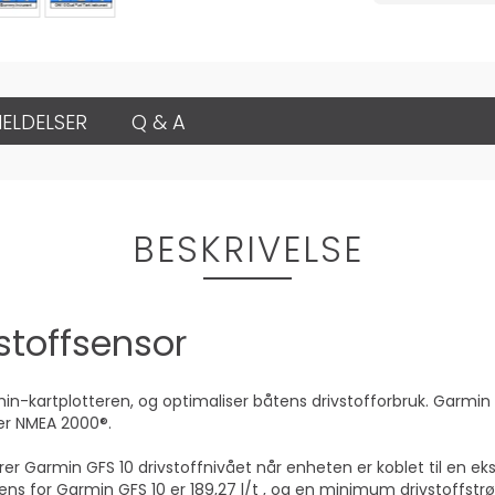
ELDELSER
Q & A
BESKRIVELSE
stoffsensor
rmin-kartplotteren, og optimaliser båtens drivstofforbruk. Garmin
ler NMEA 2000®.
erer Garmin GFS 10 drivstoffnivået når enheten er koblet til en ek
ns for Garmin GFS 10 er 189,27 l/t , og en minimum drivstoffstrø