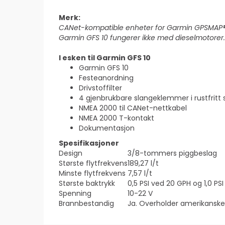
Merk:
CANet-kompatible enheter for Garmin GPSMAP® 4xx
Garmin GFS 10 fungerer ikke med dieselmotorer.
I esken til Garmin GFS 10
Garmin GFS 10
Festeanordning
Drivstoffilter
4 gjenbrukbare slangeklemmer i rustfritt 
NMEA 2000 til CANet-nettkabel
NMEA 2000 T-kontakt
Dokumentasjon
Spesifikasjoner
Design
3/8-tommers piggbeslag
Største flytfrekvens
189,27 l/t
Minste flytfrekvens
7,57 l/t
Største baktrykk
0,5 PSI ved 20 GPH og 1,0 PS
Spenning
10-22 V
Brannbestandig
Ja. Overholder amerikanske