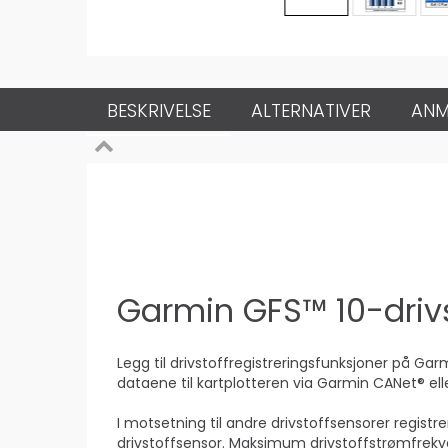
BESKRIVELSE
ALTERNATIVER
ANM
Garmin GFS™ 10-driv
Legg til drivstoffregistreringsfunksjoner på Ga
dataene til kartplotteren via Garmin CANet® el
I motsetning til andre drivstoffsensorer registr
drivstoffsensor. Maksimum drivstoffstrømfrekve