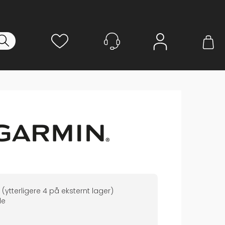
Logg inn
(ytterligere
4
på eksternt lager
)
de