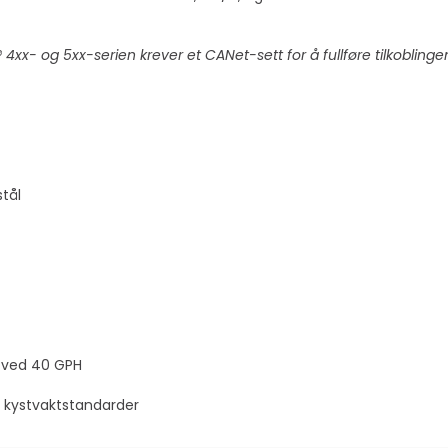
- og 5xx-serien krever et CANet-sett for å fullføre tilkoblinge
stål
I ved 40 GPH
 kystvaktstandarder