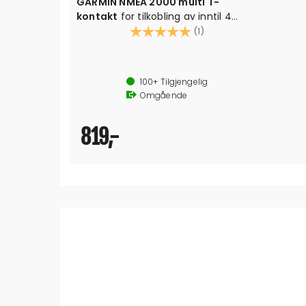
GARMIN NMEA 2000 multi T-
kontakt
for tilkobling av inntil 4
enheter
Karakter:
5.0 av 5 mulige
(1)
100+
Tilgjengelig
Omgående
819,-