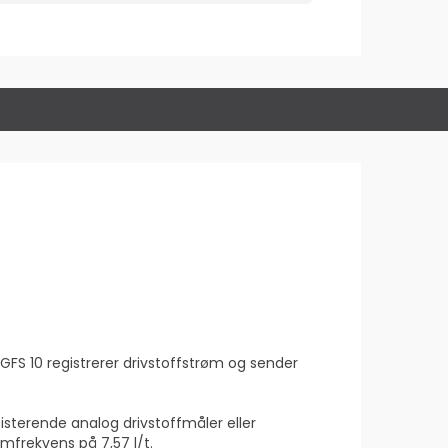
 GFS 10 registrerer drivstoffstrøm og sender
sisterende analog drivstoffmåler eller
mfrekvens på 7,57 l/t.