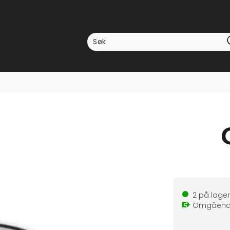
r
2
på lager
Omgåen