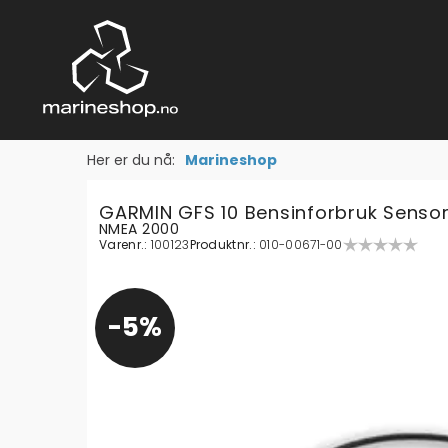
Her er du nå:
Marineshop
GARMIN GFS 10 Bensinforbruk Senso
NMEA 2000
Varenr.:
100123
Produktnr.:
010-00671-00
5%