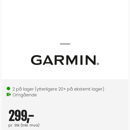
2
på lager
(ytterligere
20+
på eksternt lager
)
Omgående
299,-
pr.
Stk
(Inkl. mva)