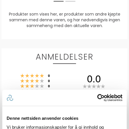
Produkter som vises her, er produkter som andre kjøpte
sammen med denne varen, og har nødvendigvis ingen
sammeheng med den aktuelle varen.
ANMELDELSER
0.0
Karakter: 5 av 5 mulige
stemmer
0
Karakter: 4 av 5 mulige
stemmer
0
Karakter: 3 av 5 mulige
Karakter:
stemmer
0
Karakter: 2 av 5 mulige
stemmer
0.0
0
Basert på 0 stemmer og
Karakter: 1 av 5 mulige
stemmer
0 omtaler
0
av
5
mulige
Vær oppmerksom på at noen kunder gir en rating uten å skrive en
Denne nettsiden anvender cookies
review, og at antallet ratings derfor vil være forskjellig fra antall
reviews.
Vi bruker informasjonskapsler for å gi innhold og