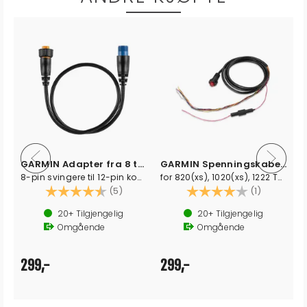
GARMIN Adapter fra 8 til 12-pin XID
GARMIN Spenningskabel (8-pin)
8-pin svingere til 12-pin kontakt
for 820(xs), 1020(xs), 1222 Touch (xs)
Karakter:
4.8 av 5 mulige
Karakter:
4.0 av 5 
(5)
(1)
20+
Tilgjengelig
20+
Tilgjengelig
Omgående
Omgående
299,-
299,-