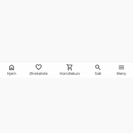
home
favorite
shopping_cart
search
menu
Hjem
Ønskeliste
Handlekurv
Søk
Meny