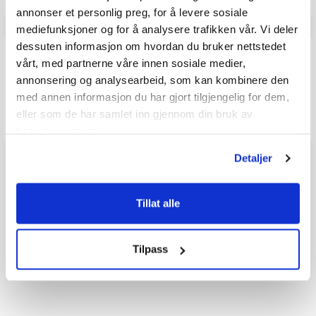
annonser et personlig preg, for å levere sosiale
mediefunksjoner og for å analysere trafikken vår. Vi deler
dessuten informasjon om hvordan du bruker nettstedet
Q & A
vårt, med partnerne våre innen sosiale medier,
annonsering og analysearbeid, som kan kombinere den
med annen informasjon du har gjort tilgjengelig for dem,
Send spørsmålet ditt
eller som de har samlet inn gjennom din bruk av
tjenestene deres.
Detaljer
Tillat alle
Tilpass