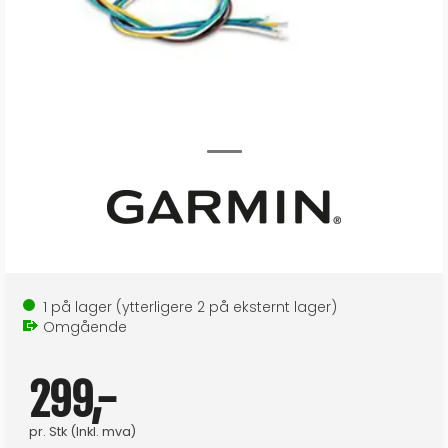
1
på lager
(ytterligere
2
på eksternt lager
)
Omgående
299,-
pr.
Stk
(Inkl. mva)