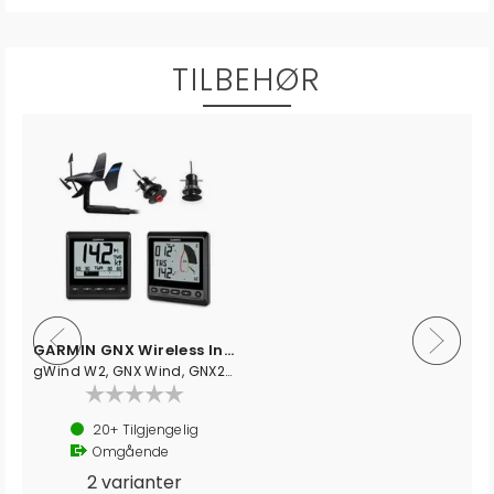
TILBEHØR
GARMIN GNX Wireless Instrumentpakke 43
810
gWind W2, GNX Wind, GNX20, GTD43, GST43
20+
Tilgjengelig
Omgående
2 varianter