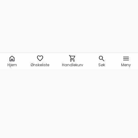
home
favorite
shopping_cart
search
menu
Hjem
Ønskeliste
Handlekurv
Søk
Meny