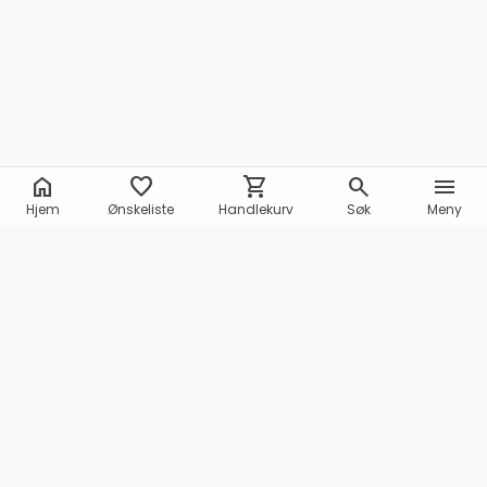
home
favorite
shopping_cart
search
menu
Hjem
Ønskeliste
Handlekurv
Søk
Meny