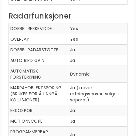
Radarfunksjoner
DOBBEL REKKEVIDDE
Yes
OVERLAY
Yes
DOBBEL RADARSTØTTE
Ja
AUTO BIRD GAIN
Ja
AUTOMATISK
Dynamic
FORSTERKNING
MARPA-OBJEKTSPORING
Ja (krever
(BRUKES FOR Å UNNGÅ
retningssensor; selges
KOLLISJONER)
separat)
EKKOSPOR
Ja
MOTIONSCOPE
Ja
PROGRAMMERBAR
Ja