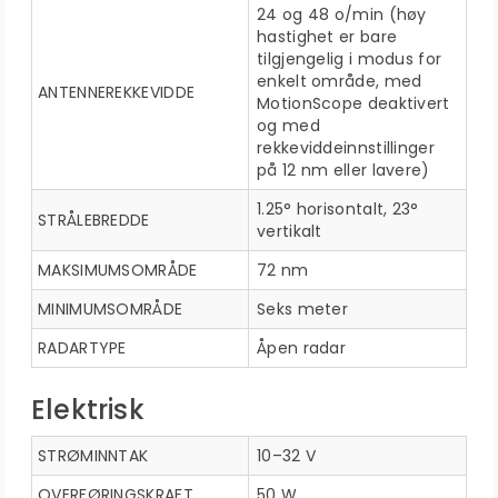
24 og 48 o/min (høy
hastighet er bare
tilgjengelig i modus for
enkelt område, med
ANTENNEREKKEVIDDE
MotionScope deaktivert
og med
rekkeviddeinnstillinger
på 12 nm eller lavere)
1.25° horisontalt, 23°
STRÅLEBREDDE
vertikalt
MAKSIMUMSOMRÅDE
72 nm
MINIMUMSOMRÅDE
Seks meter
RADARTYPE
Åpen radar
Elektrisk
STRØMINNTAK
10–32 V
OVERFØRINGSKRAFT
50 W