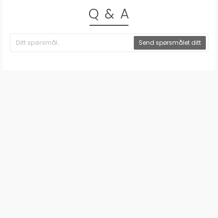
Q & A
Send spørsmålet ditt