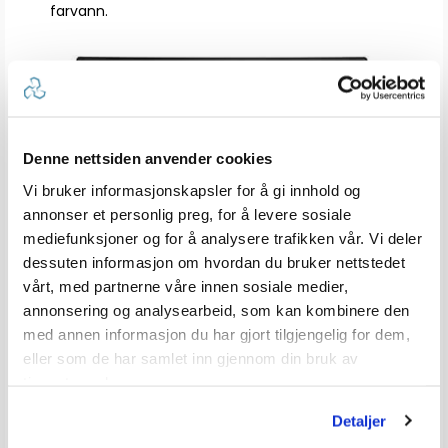
farvann.
Denne nettsiden anvender cookies
Vi bruker informasjonskapsler for å gi innhold og
annonser et personlig preg, for å levere sosiale
mediefunksjoner og for å analysere trafikken vår. Vi deler
dessuten informasjon om hvordan du bruker nettstedet
vårt, med partnerne våre innen sosiale medier,
DYNAMIC SEA FILTER
annonsering og analysearbeid, som kan kombinere den
med annen informasjon du har gjort tilgjengelig for dem,
Forsterkningen justerer automatisk sjøstøy etter
eller som de har samlet inn gjennom din bruk av
rolige, middels og tøffe sjøforhold.
tjenestene deres.
Detaljer