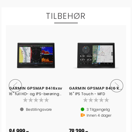
TILBEHØR
GARMIN Kabelgjennomføring
GARMIN GPSMAP 1022xsv Kartplotter/ekko
10,1" - 1024x600 px - u/svinger
Karakter:
5.0 av 5 mulige
(1)
100+
Tilgjengelig
9
Tilgjengelig
Omgående
Omgående
59,-
23 799,-
Veil. 24 499,-