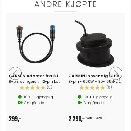
ANDRE KJØPTE
GARMIN Adapter fra 8 til 12-pin XID
GARMIN Innvendig CHIRP svinger
8-pin svingere til 12-pin kontakt
8-pin - 600W - 85-165kHz (GT15M-IH)
Karakter:
4.8 av 5 mulige
Karakter:
4.3 av 5 
(5)
(6)
100+
Tilgjengelig
100+
Tilgjengelig
Omgående
Omgående
299,-
2 290,-
Veil. 2 329,-