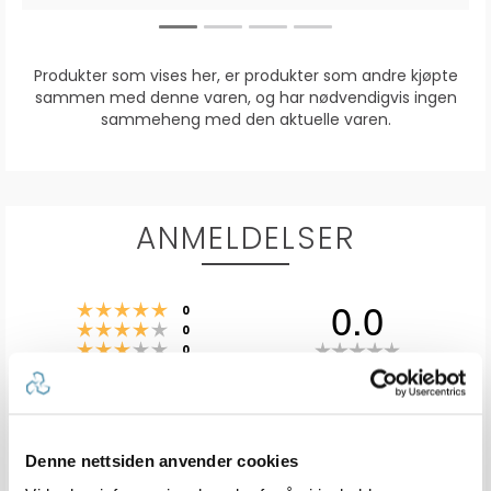
Produkter som vises her, er produkter som andre kjøpte
sammen med denne varen, og har nødvendigvis ingen
sammeheng med den aktuelle varen.
ANMELDELSER
0.0
Karakter: 5 av 5 mulige
stemmer
0
Karakter: 4 av 5 mulige
stemmer
0
Karakter: 3 av 5 mulige
Karakter:
stemmer
0
Karakter: 2 av 5 mulige
stemmer
0.0
0
Basert på 0 stemmer og
Karakter: 1 av 5 mulige
stemmer
0 omtaler
0
av
5
mulige
Denne nettsiden anvender cookies
Vær oppmerksom på at noen kunder gir en rating uten å skrive en
review, og at antallet ratings derfor vil være forskjellig fra antall