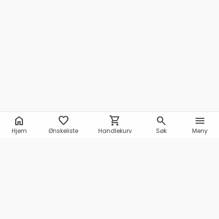
home
favorite
shopping_cart
search
menu
Hjem
Ønskeliste
Handlekurv
Søk
Meny