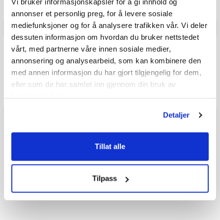
reviews.
Vi bruker informasjonskapsler for å gi innhold og
annonser et personlig preg, for å levere sosiale
mediefunksjoner og for å analysere trafikken vår. Vi deler
dessuten informasjon om hvordan du bruker nettstedet
Q & A
vårt, med partnerne våre innen sosiale medier,
annonsering og analysearbeid, som kan kombinere den
med annen informasjon du har gjort tilgjengelig for dem,
Send spørsmålet ditt
eller som de har samlet inn gjennom din bruk av
tjenestene deres.
Detaljer
Tillat alle
Tilpass