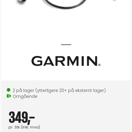
2
på lager
(ytterligere
20+
på eksternt lager
)
Omgående
349,-
pr.
Stk
(Inkl. mva)