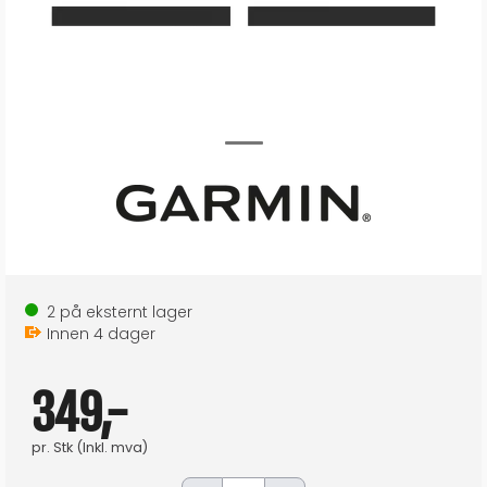
2
på eksternt lager
Innen
4
dager
349,-
pr.
Stk
(Inkl. mva)