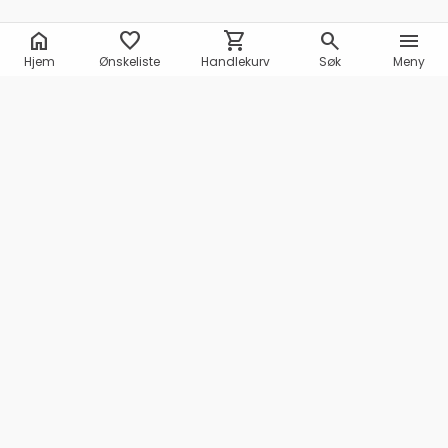
home
favorite
shopping_cart
search
menu
Hjem
Ønskeliste
Handlekurv
Søk
Meny
Marineshop AS