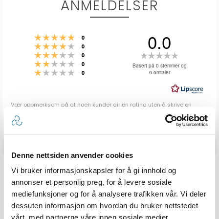
ANMELDELSER
0.0
Karakter: 5 av 5 mulige
stemmer
0
Karakter: 4 av 5 mulige
stemmer
0
Karakter: 3 av 5 mulige
Karakter:
stemmer
0
Karakter: 2 av 5 mulige
stemmer
0.0
0
Basert på 0 stemmer og
Karakter: 1 av 5 mulige
stemmer
0 omtaler
0
av
5
mulige
Vær oppmerksom på at noen kunder gir en rating uten å skrive en
review, og at antallet ratings derfor vil være forskjellig fra antall
reviews.
Denne nettsiden anvender cookies
Q & A
Vi bruker informasjonskapsler for å gi innhold og
annonser et personlig preg, for å levere sosiale
mediefunksjoner og for å analysere trafikken vår. Vi deler
Send spørsmålet ditt
dessuten informasjon om hvordan du bruker nettstedet
vårt, med partnerne våre innen sosiale medier,