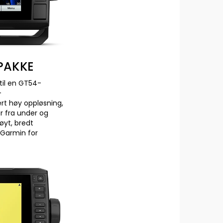
PAKKE
til en GT54-
-
t høy oppløsning,
er fra under og
høyt, bredt
 Garmin for