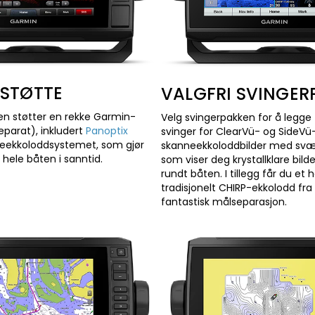
STØTTE
VALGFRI SVINGER
en støtter en rekke Garmin-
Velg svingerpakken for å legge 
eparat), inkludert
Panoptix
svinger for ClearVü- og SideVü
eekkoloddsystemet, som gjør
skanneekkoloddbilder med svær
 hele båten i sanntid.
som viser deg krystallklare bild
rundt båten. I tillegg får du et 
tradisjonelt CHIRP-ekkolodd fra
fantastisk målseparasjon.