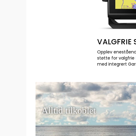
VALGFRIE
Opplev eneståend
støtte for valgfrie
med integrert Gar
Alltid tilkoblet