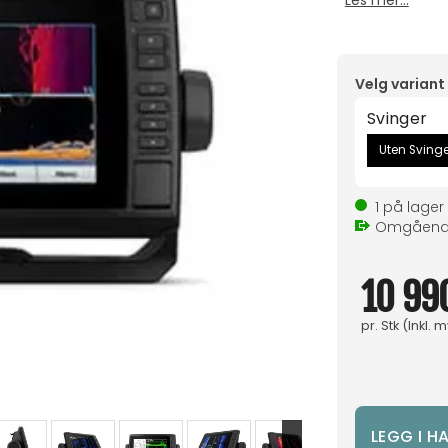
Les mer...
Velg variant
Svinger
Uten Svinge
1
på lager
Omgåen
10 99
pr.
Stk
(Inkl. 