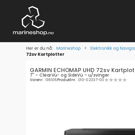
Her er du nå:
Marineshop
>
Elektronikk og Naviga
72sv Kartplotter
GARMIN ECHOMAP UHD 72sv Kartplot
7" - ClearVü- og SideVü - u/svinger
Varenr.:
136105
Produktnr.:
010-02337-00