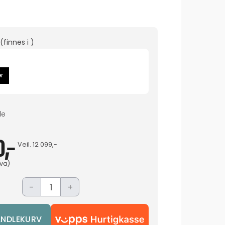
(finnes i )
r
de
0,-
Veil.
12 099,-
mva)
-
+