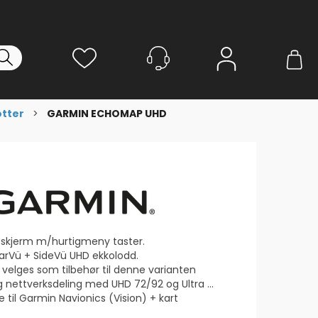
Logg inn
otter
>
GARMIN ECHOMAP UHD
sskjerm m/hurtigmeny taster.
arVü + SideVü UHD ekkolodd.
 velges som tilbehør til denne varianten
ettverksdeling med UHD 72/92 og Ultra modeller.
e til Garmin Navionics (Vision) + kart