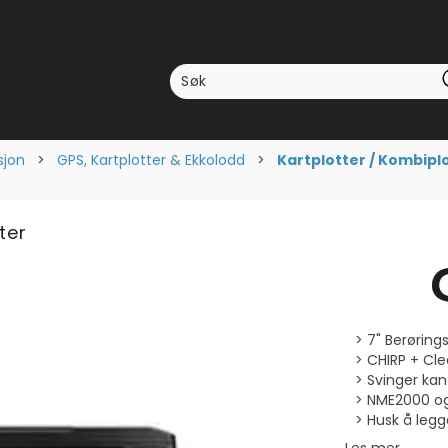
sjon
>
GPS, Kartplotter & Ekkolodd
>
Kartplotter / Kombipl
ter
7" Berøring
CHIRP + Cle
Svinger kan
NME2000 og n
Husk å legg