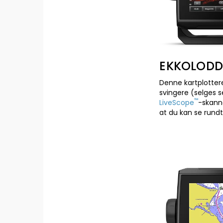
EKKOLODD
Denne kartplotter
svingere (selges s
™
LiveScope
-skann
at du kan se rundt