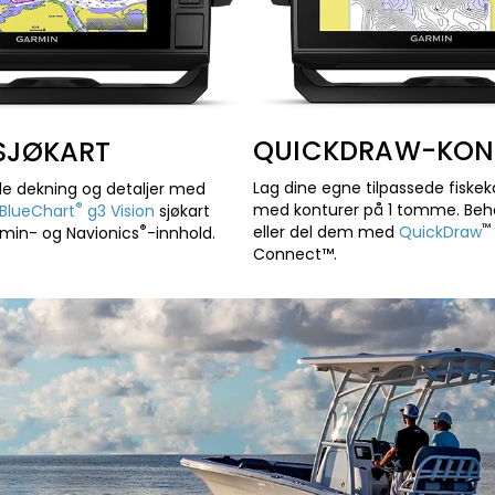
QUICKDRAW-KON
 SJØKART
Lag dine egne tilpassede fiske
e dekning og detaljer med
®
med konturer på 1 tomme. Beho
BlueChart
g3 Vision
sjøkart
™
®
eller del dem med
QuickDraw
min- og Navionics
-innhold.
Connect™.