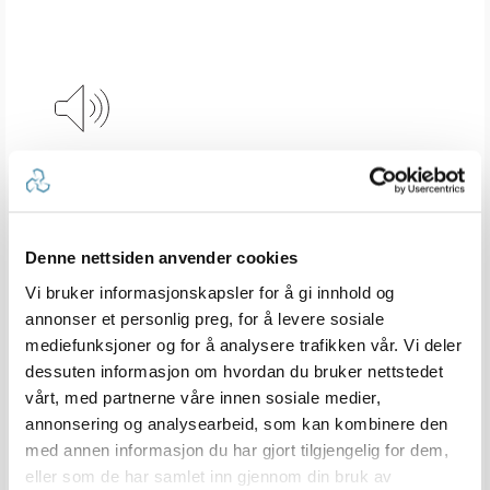
LYDALARM
GOS 10-huben har en høy ekstern alarm og
varsler deg om en MOB-hendelse.
Denne nettsiden anvender cookies
Vi bruker informasjonskapsler for å gi innhold og
annonser et personlig preg, for å levere sosiale
mediefunksjoner og for å analysere trafikken vår. Vi deler
PARKOBLE FLERE
dessuten informasjon om hvordan du bruker nettstedet
SPORINGSENHETER
vårt, med partnerne våre innen sosiale medier,
annonsering og analysearbeid, som kan kombinere den
Få ro i sjelen for opptil åtte sporingsenheter om
med annen informasjon du har gjort tilgjengelig for dem,
gangen.
eller som de har samlet inn gjennom din bruk av