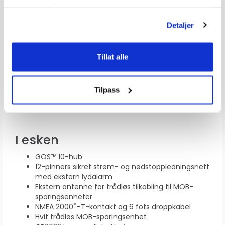
tjenestene deres.
Detaljer
OMFATTENDE
KOMPATIBILITET
Tillat alle
Dette produktet fungerer på alle båter som har
en bryter for automatisk stans av motor.
Tilpass
I esken
GOS™ 10-hub
12-pinners sikret strøm- og nødstoppledningsnett
med ekstern lydalarm
Ekstern antenne for trådløs tilkobling til MOB-
sporingsenheter
®
NMEA 2000
-T-kontakt og 6 fots droppkabel
Hvit trådløs MOB-sporingsenhet