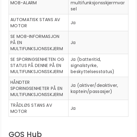
MOB-ALARM
multifunksjonsskjermvar
sel
AUTOMATISK STANS AV
Ja
MOTOR
SE MOB-INFORMASJON
PÅ EN
Ja
MULTIFUNKSJONSSKJERM
SE SPORINGSENHETEN OG
Ja (batteritid,
STATUS PÅ DENNE PÅ EN
signalstyrke,
MULTIFUNKSJONSSKJERM
beskyttelsesstatus)
HÅNDTER
Ja (aktiver/deaktiver,
SPORINGSENHETER PÅ EN
kaptein/passasjer)
MULTIFUNKSJONSSKJERM
TRÅDLØS STANS AV
Ja
MOTOR
GOS Hub