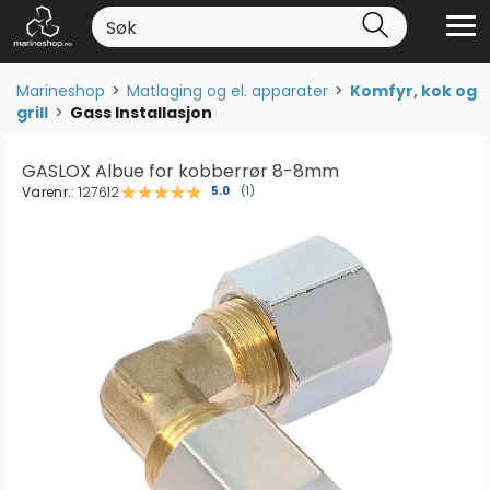
Marineshop
>
Matlaging og el. apparater
>
Komfyr, kok og
grill
>
Gass Installasjon
GASLOX Albue for kobberrør 8-8mm
Varenr.:
127612
Gjennomsnittskarakter:
5.0
(
stemmer:
1
)