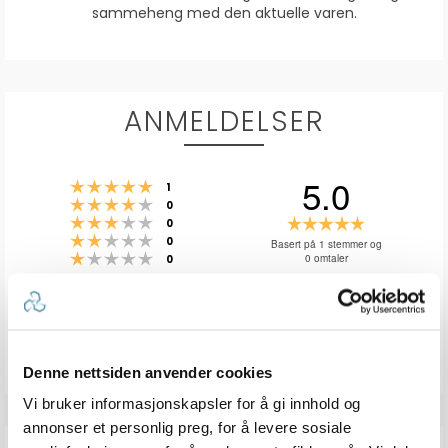
sammeheng med den aktuelle varen.
ANMELDELSER
5.0
Karakter: 5 av 5 mulige
stemmer
1
Karakter: 4 av 5 mulige
stemmer
0
Karakter: 3 av 5 mulige
Karakter:
stemmer
0
Karakter: 2 av 5 mulige
stemmer
5.0
0
Basert på 1 stemmer og
Karakter: 1 av 5 mulige
stemmer
0 omtaler
0
av
5
mulige
Vær oppmerksom på at noen kunder gir en rating uten å skrive en
review, og at antallet ratings derfor vil være forskjellig fra antall
reviews.
Denne nettsiden anvender cookies
Vi bruker informasjonskapsler for å gi innhold og
annonser et personlig preg, for å levere sosiale