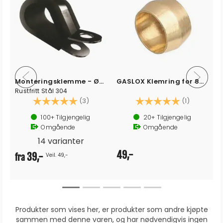
Monteringsklemme - Ø4mm til Ø52mm
GASLOX Klemring for 8mm rør (2 stk)
Rustfritt Stål 304
Karakter:
5.0 av 5 mulige
Karakter:
5.0 av 5 
(3)
(1)
100+
Tilgjengelig
20+
Tilgjengelig
Omgående
Omgående
14 varianter
49,-
39,-
Veil. 49,-
fra
Produkter som vises her, er produkter som andre kjøpte
sammen med denne varen, og har nødvendigvis ingen