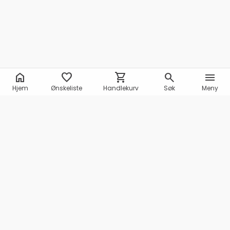
home
favorite
shopping_cart
search
menu
Hjem
Ønskeliste
Handlekurv
Søk
Meny