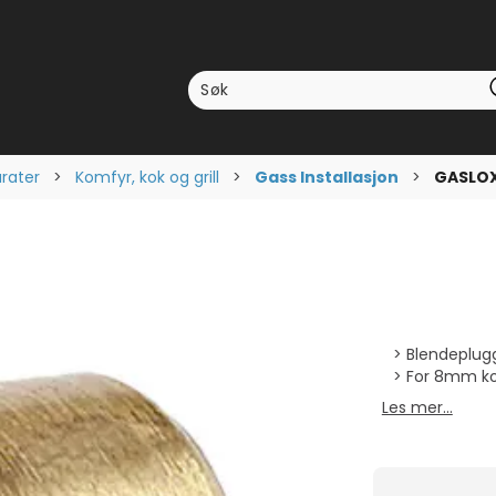
arater
>
Komfyr, kok og grill
>
Gass Installasjon
>
GASLOX
Blendeplug
For 8mm ko
Les mer...