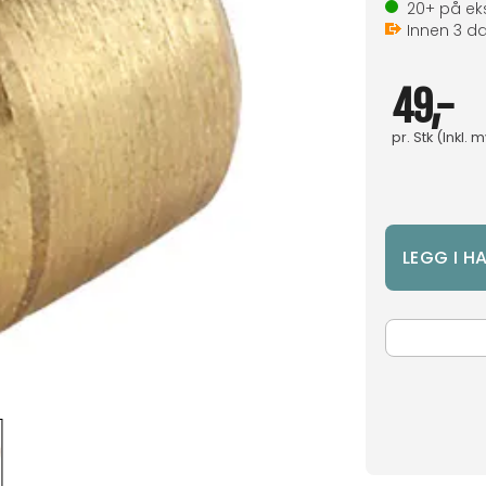
20+
på eks
Innen
3
da
49,-
pr.
Stk
(Inkl. 