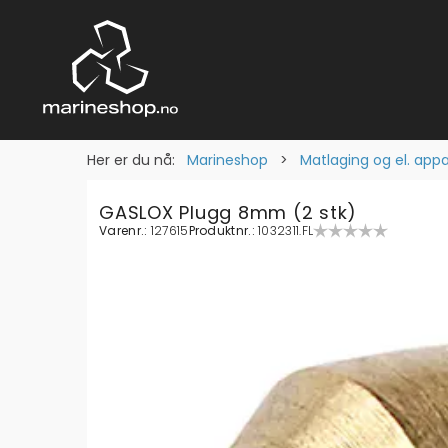
Her er du nå:
Marineshop
>
Matlaging og el. app
GASLOX Plugg 8mm (2 stk)
Varenr.:
127615
Produktnr.:
1032311.FL