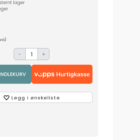
ternt lager
ger
mva)
-
+
Legg i ønskeliste