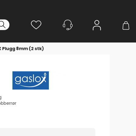
Logg inn
 Plugg 8mm (2 stk)
g
bberrør