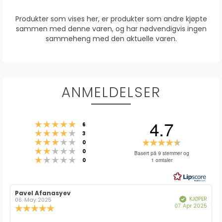
Produkter som vises her, er produkter som andre kjøpte
sammen med denne varen, og har nødvendigvis ingen
sammeheng med den aktuelle varen.
ANMELDELSER
4.7
Karakter: 5 av 5 mulige
stemmer
6
Karakter: 4 av 5 mulige
stemmer
3
Karakter: 3 av 5 mulige
Karakter:
stemmer
0
Karakter: 2 av 5 mulige
stemmer
4.7
0
Basert på 9 stemmer og
Karakter: 1 av 5 mulige
stemmer
1 omtaler
0
av
5
mulige
Forfatter:
Pavel Afanasyev
Omtaledato:
KJØPER
Verifisert
06. May 2025
Dato
07. Apr 2025
Karakter:
for
5.0
kjøp: