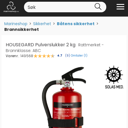
Marineshop
>
Sikkerhet
>
Båtens sikkerhet
>
Brannsikkerhet
HOUSEGARD Pulverslukker 2 kg
Rattmerket -
Brannklasse: ABC
Varenr.:
149568
Omtaler (
1
)
Gjennomsnittskarakter:
4.7
(
stemmer:
9
)