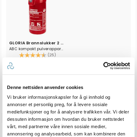
GLORIA Brannslukker 2 kg, F2GM
ABC kompakt pulverapparat for båt m.m
Karakter:
4.7 av 5 mulige
(25)
100+
Tilgjengelig
Omgående
849,-
Denne nettsiden anvender cookies
Veil. 999,-
Vi bruker informasjonskapsler for å gi innhold og
annonser et personlig preg, for å levere sosiale
mediefunksjoner og for å analysere trafikken vår. Vi deler
dessuten informasjon om hvordan du bruker nettstedet
vårt, med partnerne våre innen sosiale medier,
ANDRE KJØPTE
annonsering og analysearbeid, som kan kombinere den