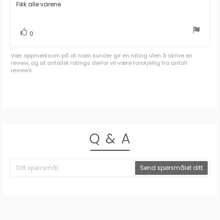
av
Omtaletekst:
Fikk alle varene
5
mulige
stemmer
Liker
0
Vær oppmerksom på at noen kunder gir en rating uten å skrive en
review, og at antallet ratings derfor vil være forskjellig fra antall
reviews.
Q & A
Send spørsmålet ditt