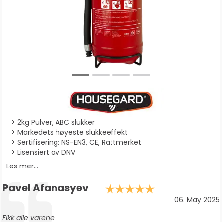
2kg Pulver, ABC slukker
Markedets høyeste slukkeeffekt
Sertifisering: NS-EN3, CE, Rattmerket
Lisensiert av DNV
Les mer...
Forfatter:
Pavel Afanasyev
Karakter: 5.0
Testimonial
Dato:
06. May 2025
Tekst:
Fikk alle varene