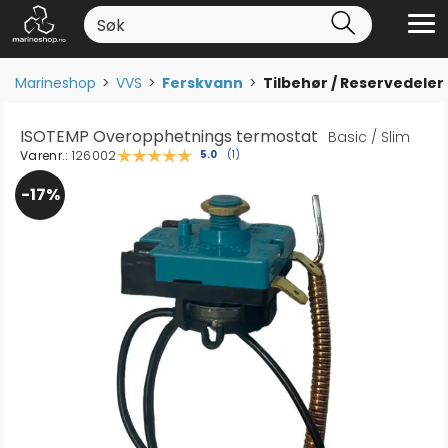
Marineshop
>
VVS
>
Ferskvann
>
Tilbehør / Reservedeler
ISOTEMP Overopphetnings termostat
Basic / Slim
Varenr.:
126002
Gjennomsnittskarakter:
5.0
(
stemmer:
1
)
17%