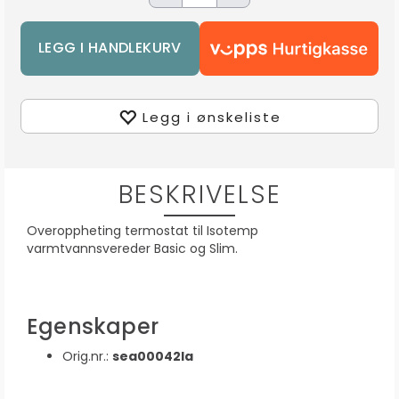
Legg i ønskeliste
BESKRIVELSE
Overoppheting termostat til Isotemp
varmtvannsvereder Basic og Slim.
Egenskaper
Orig.nr.:
sea00042la