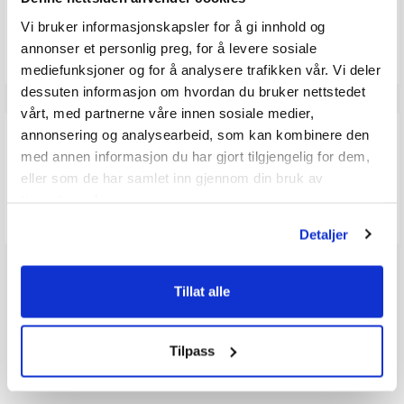
mulige
Vær oppmerksom på at noen kunder gir en rating uten å skrive en
Vi bruker informasjonskapsler for å gi innhold og
review, og at antallet ratings derfor vil være forskjellig fra antall
annonser et personlig preg, for å levere sosiale
reviews.
mediefunksjoner og for å analysere trafikken vår. Vi deler
dessuten informasjon om hvordan du bruker nettstedet
vårt, med partnerne våre innen sosiale medier,
Q & A
annonsering og analysearbeid, som kan kombinere den
med annen informasjon du har gjort tilgjengelig for dem,
eller som de har samlet inn gjennom din bruk av
Send spørsmålet ditt
tjenestene deres.
Detaljer
Tillat alle
Tilpass