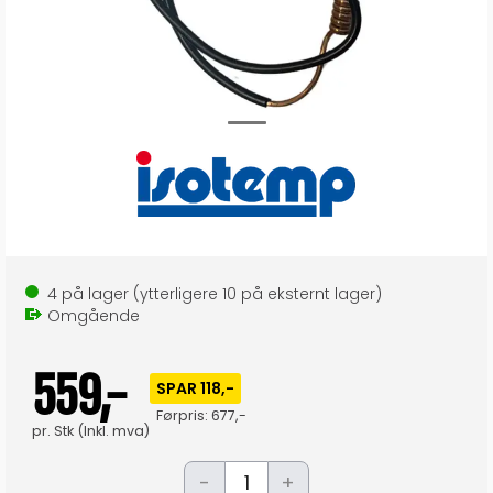
4
på lager
(ytterligere
10
på eksternt lager
)
Omgående
559,-
SPAR 118,-
Førpris:
677,-
pr.
Stk
(Inkl. mva)
-
+