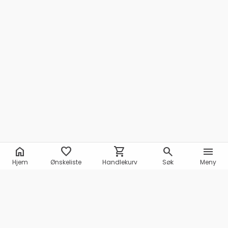
home
favorite
shopping_cart
search
menu
Hjem
Ønskeliste
Handlekurv
Søk
Meny