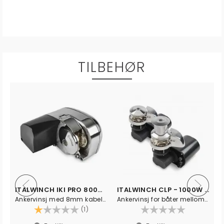
TILBEHØR
ITALWINCH IKI PRO 800W 12V
ITALWINCH CLP - 1000W 12V - 10mm
Ankervinsj med 8mm kabelar - DIN766
Ankervinsj for båter mellom 7-12meter
Karakter:
1.0 av 5 mulige
(1)