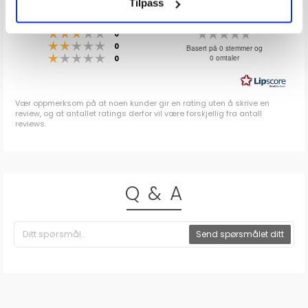
Tilpass
0.0
Karakter: 5 av 5 mulige
stemmer
0
Karakter: 4 av 5 mulige
stemmer
0
Karakter: 3 av 5 mulige
Karakter:
stemmer
0
Karakter: 2 av 5 mulige
stemmer
0.0
0
Basert på 0 stemmer og
Karakter: 1 av 5 mulige
stemmer
0 omtaler
0
av
5
mulige
Vær oppmerksom på at noen kunder gir en rating uten å skrive en
review, og at antallet ratings derfor vil være forskjellig fra antall
reviews.
Q & A
Send spørsmålet ditt