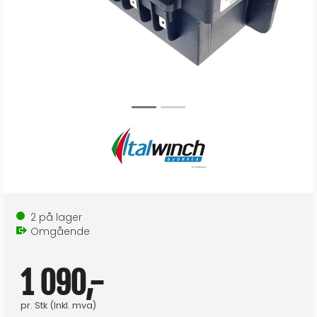
2
på lager
Omgående
1 090,-
pr.
Stk
(Inkl. mva)