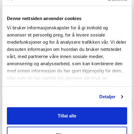
THETFORD Aqua Kem Sachets
Doseringsposer for avfallstank - 15 stk
Karakter:
5.0 av 5 mulige
(1)
Denne nettsiden anvender cookies
100+
Tilgjengelig
Vi bruker informasjonskapsler for å gi innhold og
Omgående
annonser et personlig preg, for å levere sosiale
mediefunksjoner og for å analysere trafikken vår. Vi deler
227,-
dessuten informasjon om hvordan du bruker nettstedet
SPAR 22,-
Førpris: 249,-
vårt, med partnerne våre innen sosiale medier,
annonsering og analysearbeid, som kan kombinere den
med annen informasjon du har gjort tilgjengelig for dem,
Produkter som vises her, er produkter som andre kjøpte
eller som de har samlet inn gjennom din bruk av
sammen med denne varen, og har nødvendigvis ingen
tjenestene deres.
sammeheng med den aktuelle varen.
Detaljer
ANMELDELSER
Tillat alle