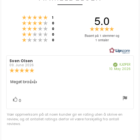
5.0
Karakter: 5 av 5 mulige
stemmer
1
Karakter: 4 av 5 mulige
stemmer
0
Karakter: 3 av 5 mulige
Karakter:
stemmer
0
Karakter: 2 av 5 mulige
stemmer
5.0
0
Basert på 1 stemmer og
Karakter: 1 av 5 mulige
stemmer
1 omtaler
0
av
5
mulige
Forfatter:
Sven Olsen
Omtaledato:
KJØPER
Verifisert
09. June 2026
Dato
10. May 2026
Karakter:
for
5.0
kjøp:
av
Omtaletekst:
Meget bra👍👍
5
mulige
stemmer
Liker
0
Vær oppmerksom på at noen kunder gir en rating uten å skrive en
review, og at antallet ratings derfor vil være forskjellig fra antall
reviews.