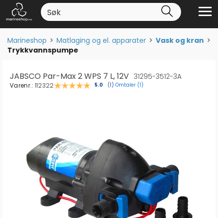
Marineshop
>
Matlaging og el. apparater
>
Vask og kran
>
Trykkvannspumpe
JABSCO Par-Max 2 WPS 7 L, 12V
31295-3512-3A
Varenr.:
112322
Omtaler (
1
)
Gjennomsnittskarakter:
5.0
(
stemmer:
1
)