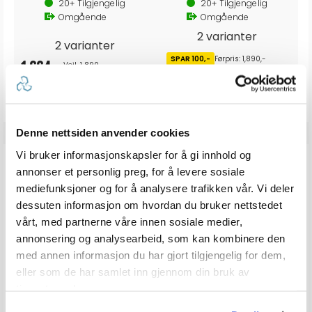
20+
Tilgjengelig
20+
Tilgjengelig
Omgående
Omgående
2 varianter
2 varianter
SPAR 100,-
Førpris: 1,890,-
1 664,-
Veil. 1 890,-
1 790,-
Denne nettsiden anvender cookies
Vi bruker informasjonskapsler for å gi innhold og
ANDRE KJØPTE
annonser et personlig preg, for å levere sosiale
mediefunksjoner og for å analysere trafikken vår. Vi deler
dessuten informasjon om hvordan du bruker nettstedet
vårt, med partnerne våre innen sosiale medier,
annonsering og analysearbeid, som kan kombinere den
med annen informasjon du har gjort tilgjengelig for dem,
eller som de har samlet inn gjennom din bruk av
tjenestene deres.