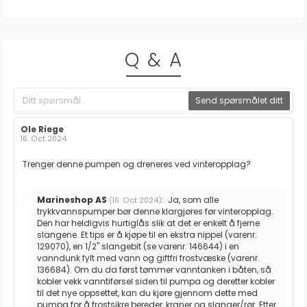
Q & A
Send spørsmålet ditt
Forfatter:
Ole Riege
Omtaledato:
16. Oct 2024
Omtaletekst:
Trenger denne pumpen og dreneres ved vinteropplag?
Svar
Marineshop AS
:
Ja, som alle
(16. Oct 2024)
fra:
trykkvannspumper bør denne klargjøres før vinteropplag.
Den har heldigvis hurtiglås slik at det er enkelt å fjerne
slangene. Et tips er å kjøpe til en ekstra nippel (varenr.
129070), en 1/2" slangebit (se varenr. 146644) i en
vanndunk fylt med vann og giftfri frostvæske (varenr.
136684). Om du da først tømmer vanntanken i båten, så
kobler vekk vanntiførsel siden til pumpa og deretter kobler
til det nye oppsettet, kan du kjøre gjennom dette med
pumpa for å frostsikre bereder, kraner og slanger/rør. Etter