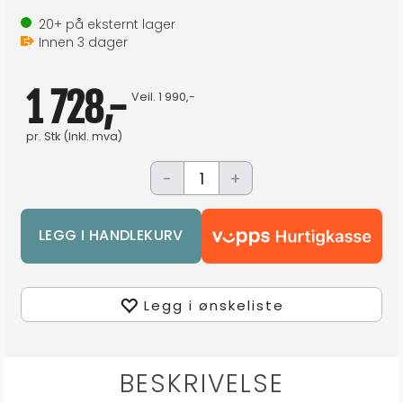
20+
på eksternt lager
Innen
3
dager
1 728,-
Veil.
1 990,-
pr.
Stk
(Inkl. mva)
-
+
Legg i ønskeliste
BESKRIVELSE