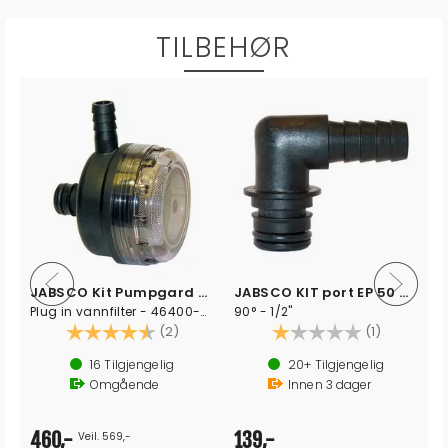
TILBEHØR
JABSCO Kit Pumpgard Plug-In 1/2" QEST
JABSCO KIT port EP 50 HB EL 20381009
Plug in vannfilter - 46400-0014
90° - 1/2"
Karakter:
4.5 av 5 mulige
Karakter:
1.0 av 5 m
(2)
(1)
16
Tilgjengelig
20+
Tilgjengelig
Omgående
Innen
3
dager
460,-
139,-
Veil. 569,-