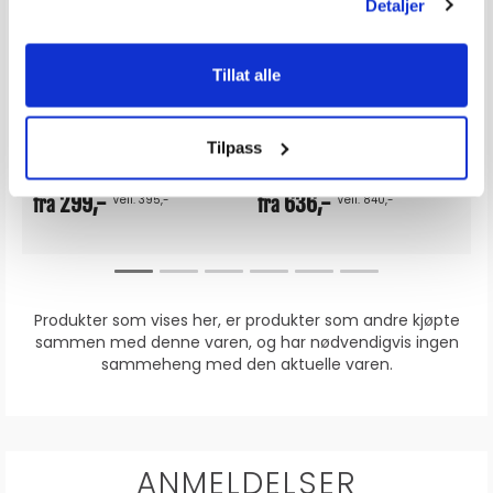
Detaljer
DUNLOP Sanitærslange Marine metervare
TRUDESIGN Kuleventil - Manuell
Septikslange ISO 8099 - 7 bar -gasstett
Sort
Tillat alle
v 5 mulige
Karakter:
4.9 av 5 mulige
Karakter:
4.6 av 5
(15)
(16)
16
Tilgjengelig
100+
Tilgjengelig
Omgående
Omgående
Tilpass
4 varianter
7 varianter
299,-
636,-
Veil. 395,-
Veil. 840,-
fra
fra
Produkter som vises her, er produkter som andre kjøpte
sammen med denne varen, og har nødvendigvis ingen
sammeheng med den aktuelle varen.
ANMELDELSER