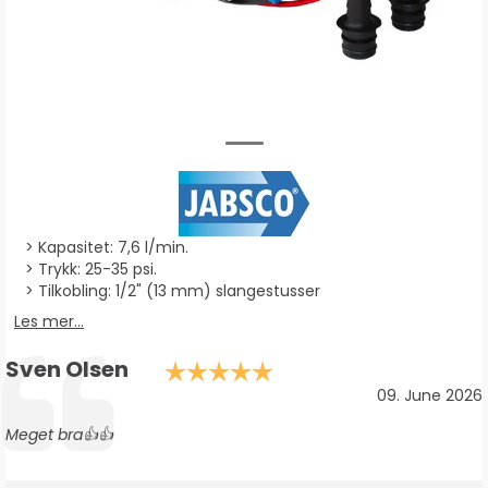
Kapasitet: 7,6 l/min.
Trykk: 25-35 psi.
Tilkobling: 1/2" (13 mm) slangestusser
Les mer...
Forfatter:
Sven Olsen
Karakter: 5.0 av 5 
Testimonial
Dato:
09. June 2026
Tekst:
Meget bra👍👍