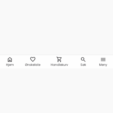
home
favorite
shopping_cart
search
menu
Hjem
Ønskeliste
Handlekurv
Søk
Meny