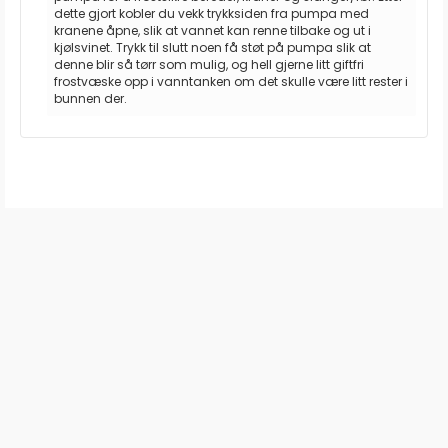
dette gjort kobler du vekk trykksiden fra pumpa med
kranene åpne, slik at vannet kan renne tilbake og ut i
kjølsvinet. Trykk til slutt noen få støt på pumpa slik at
denne blir så tørr som mulig, og hell gjerne litt giftfri
frostvæske opp i vanntanken om det skulle være litt rester i
bunnen der.