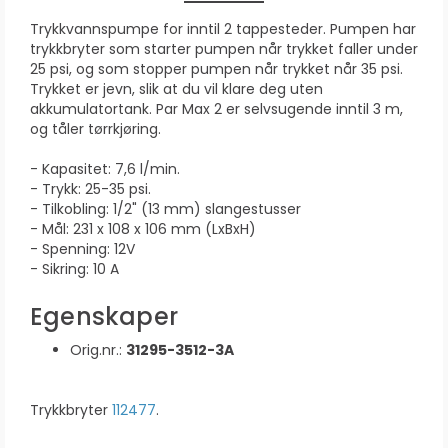
Trykkvannspumpe for inntil 2 tappesteder. Pumpen har
trykkbryter som starter pumpen når trykket faller under
25 psi, og som stopper pumpen når trykket når 35 psi.
Trykket er jevn, slik at du vil klare deg uten
akkumulatortank. Par Max 2 er selvsugende inntil 3 m,
og tåler tørrkjøring.
- Kapasitet: 7,6 l/min.
- Trykk: 25-35 psi.
- Tilkobling: 1/2" (13 mm) slangestusser
- Mål: 231 x 108 x 106 mm (LxBxH)
- Spenning: 12V
- Sikring: 10 A
Egenskaper
Orig.nr.:
31295-3512-3A
Trykkbryter
112477
.