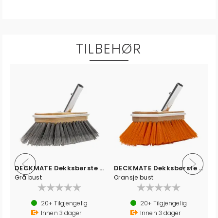
TILBEHØR
a Soft
DECKMATE Dekksbørste - Soft
DECKMATE Dekksbørste - Medium
Grå bust
Oransje bust
20+
Tilgjengelig
20+
Tilgjengelig
Innen
3
dager
Innen
3
dager