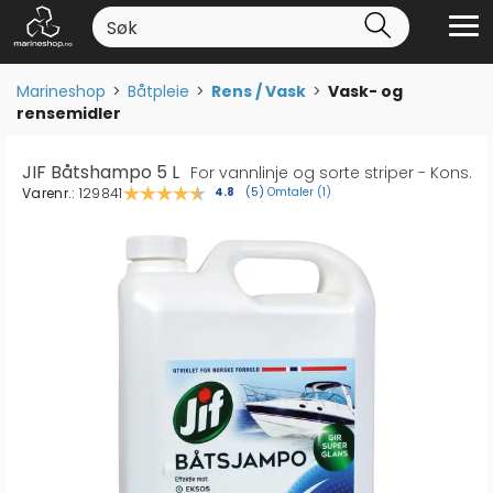
Marineshop
>
Båtpleie
>
Rens / Vask
>
Vask- og
rensemidler
JIF Båtshampo 5 L
For vannlinje og sorte striper - Kons.
Varenr.:
129841
Omtaler (
1
)
Gjennomsnittskarakter:
4.8
(
stemmer:
5
)