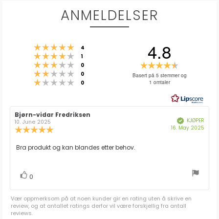
ANMELDELSER
4.8
Karakter: 5 av 5 mulige
stemmer
4
Karakter: 4 av 5 mulige
stemmer
1
Karakter: 3 av 5 mulige
Karakter:
stemmer
0
Karakter: 2 av 5 mulige
stemmer
4.8
0
Basert på 5 stemmer og
Karakter: 1 av 5 mulige
stemmer
1 omtaler
0
av
5
mulige
Forfatter:
Bjørn-vidar Fredriksen
Omtaledato:
KJØPER
Verifisert
10. June 2025
Dato
16. May 2025
Karakter:
for
5.0
kjøp:
av
Omtaletekst:
Bra produkt og kan blandes etter behov.
5
mulige
stemmer
Liker
0
Vær oppmerksom på at noen kunder gir en rating uten å skrive en
review, og at antallet ratings derfor vil være forskjellig fra antall
reviews.