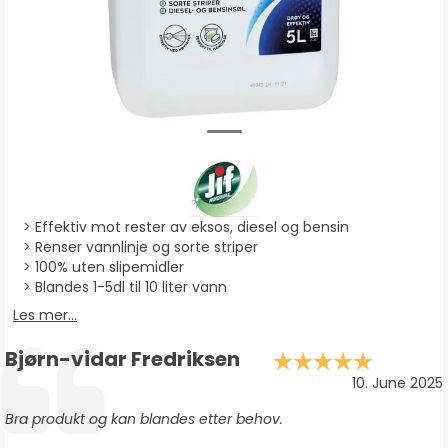
Effektiv mot rester av eksos, diesel og bensin
Renser vannlinje og sorte striper
100% uten slipemidler
Blandes 1-5dl til 10 liter vann
Les mer...
Forfatter:
Bjørn-vidar Fredriksen
Karakte
Testimonial
Dato:
10. June 2025
Tekst:
Bra produkt og kan blandes etter behov.