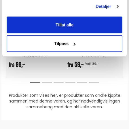
Detaljer
AMOKABEL TEXILine HF90 Kabel
THETFORD Aqua Soft Toalettpapir
Tillat alle
Sertifisert DNV E-12774
av 5 mulige
Karakter:
4.0 av 5 mulige
(1)
100+
Tilgjengelig
100+
Tilgjengelig
Tilpass
Omgående
Omgående
12 varianter
2 varianter
99,-
59,-
Veil. 89,-
fra
fra
Produkter som vises her, er produkter som andre kjøpte
sammen med denne varen, og har nødvendigvis ingen
sammeheng med den aktuelle varen.