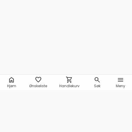
home
favorite
shopping_cart
search
menu
Hjem
Ønskeliste
Handlekurv
Søk
Meny