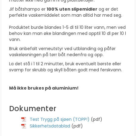
matter ikke ned gummi og plastdetaljer.
Jif båtshampo er
100% uten slipemidler
og er det
perfekte vaskemiddelet som man alltid har med seg.
Produktet burde blandes 1-5 dl til 10 liter vann, men ved
behov kan man øke blandingen med opptil 10 dl per 10 l
vann.
Bruk anbefalt verneutstyr ved utblanding og påfør
vaskeløsningen på tørr båt nedenfra og opp.
La det stå i 1 til 2 minutter, bruk eventuelt børste eller
svamp for skrubb og skyll båten godt med ferskvann.
Må ikke brukes på aluminium!
Dokumenter
Test Trygg på sjøen (TOPP!)
(pdf)
Sikkerhetsdatablad
(pdf)