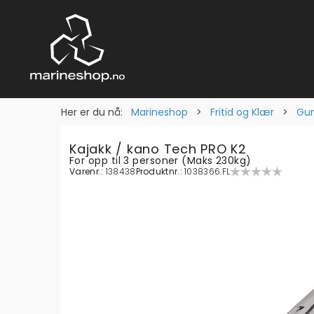
Her er du nå:
Marineshop
>
Fritid og Klær
>
Gum
Kajakk / kano Tech PRO K2
For opp til 3 personer (Maks 230kg)
Varenr.:
138438
Produktnr.:
1038366.FL