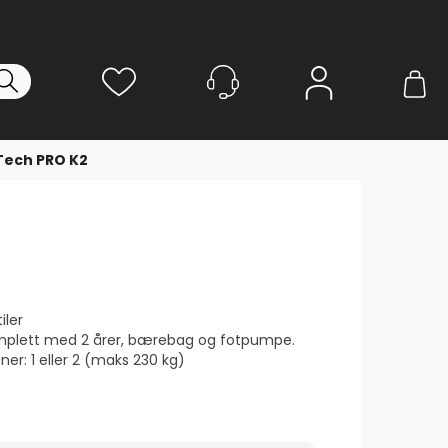
Logg inn
Tech PRO K2
iler
mplett med 2 årer, bærebag og fotpumpe.
ner: 1 eller 2 (maks 230 kg)