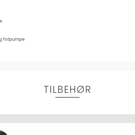
n
og fotpumpe
TILBEHØR