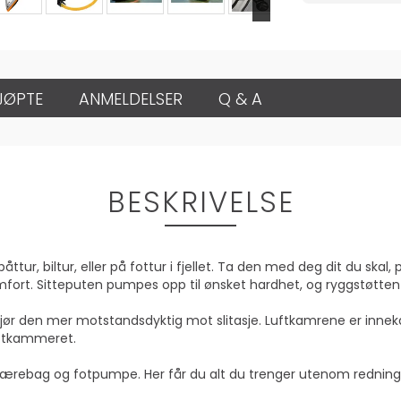
JØPTE
ANMELDELSER
Q & A
BESKRIVELSE
ur, biltur, eller på fottur i fjellet. Ta den med deg dit du skal,
fort. Sitteputen pumpes opp til ønsket hardhet, og ryggstøtten ka
jør den mer motstandsdyktig mot slitasje. Luftkamrene er innekaps
luftkammeret.
rebag og fotpumpe. Her får du alt du trenger utenom redning