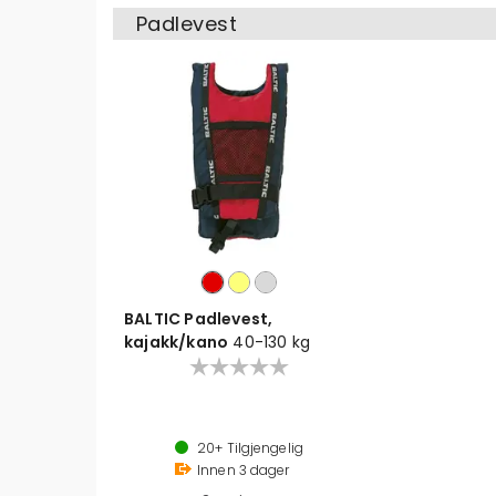
Padlevest
BALTIC Padlevest,
kajakk/kano
40-130 kg
Passer personer fra 40 til 130 kg
Flere farger
20+
Tilgjengelig
Sikkerhetsklasse: 50 N
Innen
3
dager