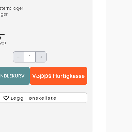
ternt lager
ger
,-
mva)
-
+
Legg i ønskeliste