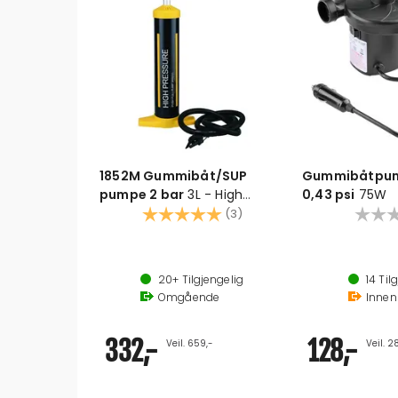
1852M Gummibåt/SUP
Gummibåtpum
pumpe 2 bar
3L - High
0,43 psi
75W
pressure m/ manometer
Karakter:
5.0 av 5 mulige
(3)
20+
Tilgjengelig
14
Tilg
Omgående
Inne
332,-
128,-
Veil. 659,-
Veil. 2