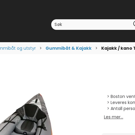
mibåt og utstyr
>
Gummibåt & Kajakk
>
Kajakk / kano 
Boston vent
Leveres ko
Antall perso
Les mer...