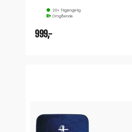
Norskutviklet og norskprodusert produkt
Max vekt pr sett 50 kg
20+
Tilgjengelig
Plastbelagt stål
Omgående
Passer forskjellige dimensjoner på rekker som 25 mm, 32 mm, osv
Selges i sett
Alle kajakker og SUP passer
999,-