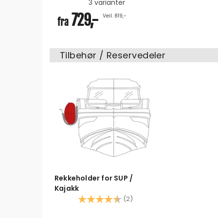
3 varianter
729,-
Veil. 819,-
fra
Tilbehør / Reservedeler
Rekkeholder for SUP /
Kajakk
Karakter:
4.5 av 5 mulige
(2)