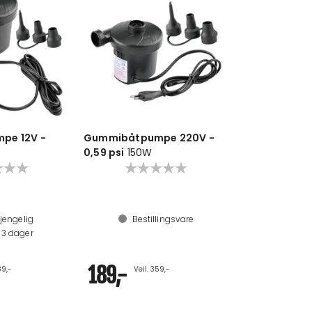
pe 12V -
Gummibåtpumpe 220V -
0,59 psi
150W
jengelig
Bestillingsvare
n
3
dager
189,-
89,-
Veil. 359,-