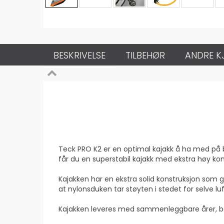
BESKRIVELSE
TILBEHØR
ANDRE K
Teck PRO K2 er en optimal kajakk å ha med på bått
får du en superstabil kajakk med ekstra høy kom
Kajakken har en ekstra solid konstruksjon som g
at nylonsduken tar støyten i stedet for selve 
Kajakken leveres med sammenleggbare årer, bæ