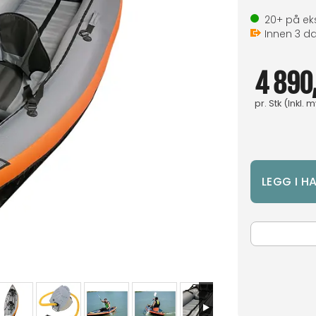
20+
på eks
Innen
3
da
4 890
pr.
Stk
(Inkl. 