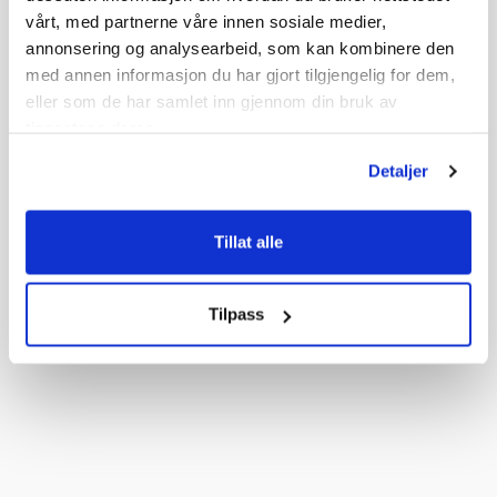
29,-
Veil. 39,-
fra
vårt, med partnerne våre innen sosiale medier,
annonsering og analysearbeid, som kan kombinere den
med annen informasjon du har gjort tilgjengelig for dem,
eller som de har samlet inn gjennom din bruk av
tjenestene deres.
Detaljer
Tillat alle
Tilpass