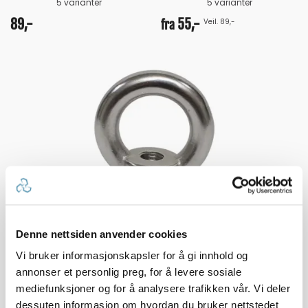
5 varianter
5 varianter
89,-
55,-
Veil. 89,-
fra
Øyemutter
Syrefast 316
Denne nettsiden anvender cookies
Karakter:
5.0 av 5 mulige
(9)
Vi bruker informasjonskapsler for å gi innhold og
100+
Tilgjengelig
annonser et personlig preg, for å levere sosiale
Omgående
mediefunksjoner og for å analysere trafikken vår. Vi deler
5 varianter
dessuten informasjon om hvordan du bruker nettstedet