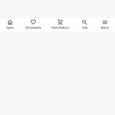
home
favorite
shopping_cart
search
menu
Hjem
Ønskeliste
Handlekurv
Søk
Meny