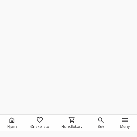
home
favorite
shopping_cart
search
menu
Hjem
Ønskeliste
Handlekurv
Søk
Meny