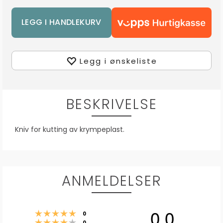
Legg i ønskeliste
BESKRIVELSE
Kniv for kutting av krympeplast.
ANMELDELSER
0.0
Karakter: 5 av 5 mulige
stemmer
0
Karakter: 4 av 5 mulige
stemmer
0