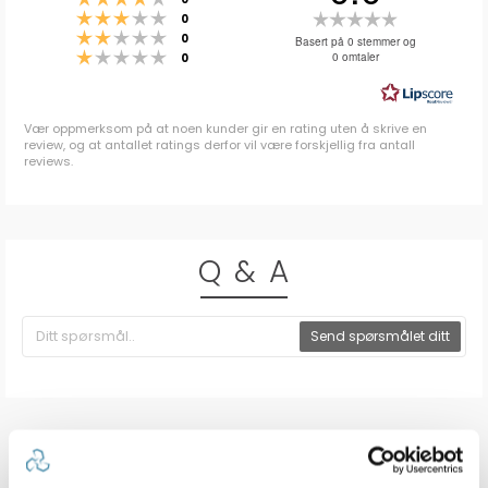
Karakter: 3 av 5 mulige
Karakter:
stemmer
0
Karakter: 2 av 5 mulige
stemmer
0.0
0
Basert på 0 stemmer og
Karakter: 1 av 5 mulige
stemmer
0 omtaler
0
av
5
mulige
Vær oppmerksom på at noen kunder gir en rating uten å skrive en
review, og at antallet ratings derfor vil være forskjellig fra antall
reviews.
Q & A
Send spørsmålet ditt