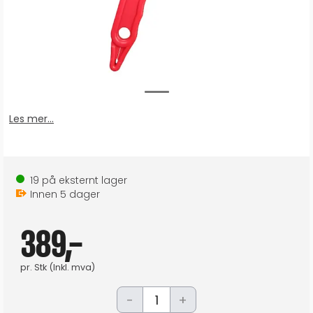
Les mer...
19
på eksternt lager
Innen
5
dager
389,-
pr.
Stk
(Inkl. mva)
-
+